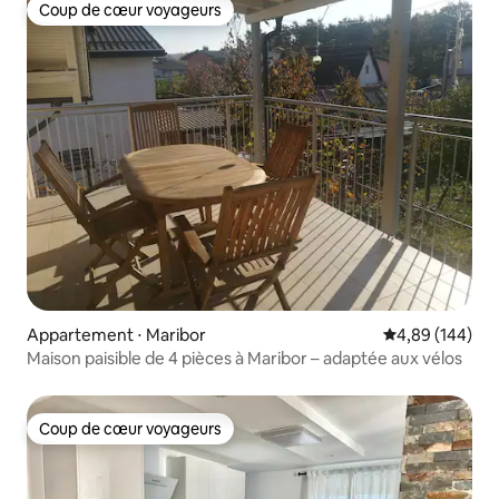
Coup de cœur voyageurs
Coup de cœur voyageurs
Appartement ⋅ Maribor
Évaluation moy
4,89 (144)
Maison paisible de 4 pièces à Maribor – adaptée aux vélos
Coup de cœur voyageurs
Coup de cœur voyageurs