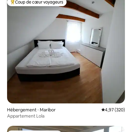
Coup de cœur voyageurs
Coups de cœur voyageurs les plus appréciés
Hébergement ⋅ Maribor
Évaluation moy
4,97 (320)
Appartement Lola