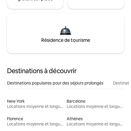
Résidence de tourisme
Destinations à découvrir
Destinations populaires pour des séjours prolongés
Destinati
New York
Barcelone
Locations moyenne et longue durée
Locations moyenne et longue durée
Florence
Athènes
Locations moyenne et longue durée
Locations moyenne et longue durée