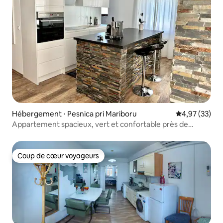
Hébergement ⋅ Pesnica pri Mariboru
Évaluation mo
4,97 (33)
Appartement spacieux, vert et confortable près de
Maribor (piscine + parc)
Coup de cœur voyageurs
Coup de cœur voyageurs