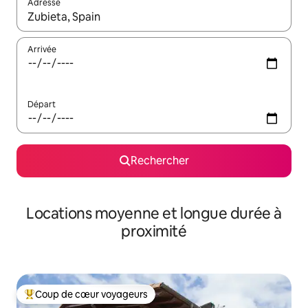
Adresse
Lorsque les résultats s'affichent, utilisez les flèches vers le hau
Arrivée
Départ
Rechercher
Locations moyenne et longue durée à
proximité
Coup de cœur voyageurs
Coups de cœur voyageurs les plus appréciés