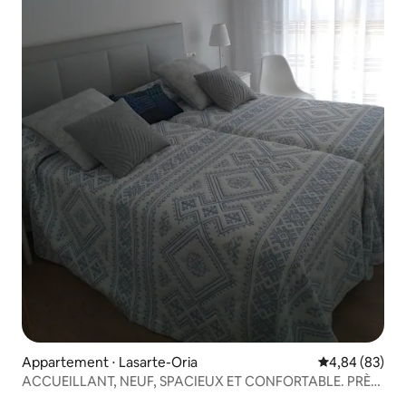
Appartement ⋅ Lasarte-Oria
Évaluation mo
4,84 (83)
ACCUEILLANT, NEUF, SPACIEUX ET CONFORTABLE. PRÈS
DE SAINT-SÉBASTIEN