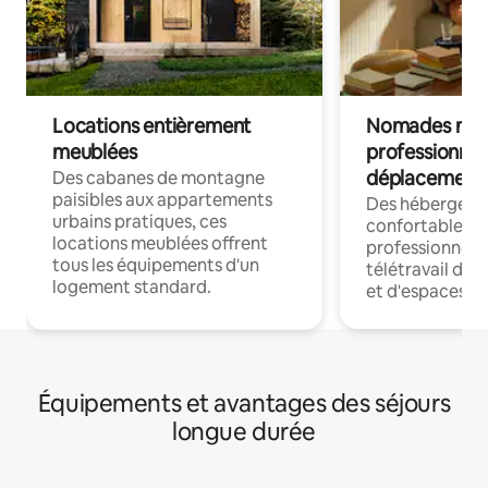
Locations entièrement
Nomades num
meublées
professionnel
déplacement
Des cabanes de montagne
paisibles aux appartements
Des hébergem
urbains pratiques, ces
confortables p
locations meublées offrent
professionnels
tous les équipements d'un
télétravail dis
logement standard.
et d'espaces de
Équipements et avantages des séjours
longue durée