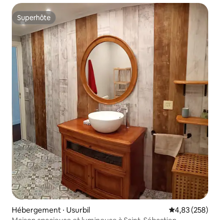
Superhôte
Superhôte
Hébergement ⋅ Usurbil
Évaluation moy
4,83 (258)