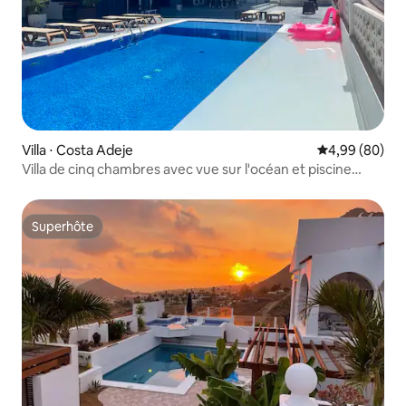
Villa ⋅ Costa Adeje
Évaluation mo
4,99 (80)
Villa de cinq chambres avec vue sur l'océan et piscine
chauffée
Superhôte
Superhôte