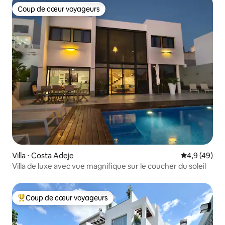
Coup de cœur voyageurs
Coup de cœur voyageurs
Villa ⋅ Costa Adeje
Évaluation m
4,9 (49)
Villa de luxe avec vue magnifique sur le coucher du soleil
Coup de cœur voyageurs
Coups de cœur voyageurs les plus appréciés