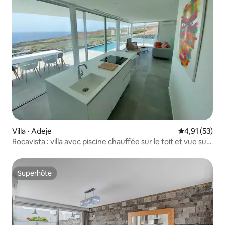
Villa ⋅ Adeje
Évaluation mo
4,91 (53)
Rocavista : villa avec piscine chauffée sur le toit et vue sur
l'océan
Superhôte
Superhôte