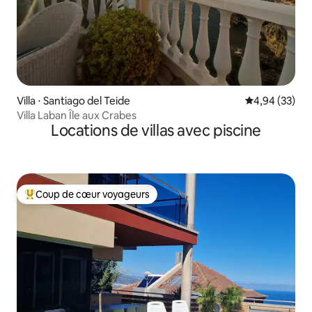
Villa ⋅ Santiago del Teide
Évaluation mo
4,94 (33)
Villa Laban Île aux Crabes
Locations de villas avec piscine
Coup de cœur voyageurs
Coups de cœur voyageurs les plus appréciés