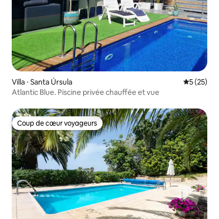
Villa ⋅ Santa Úrsula
Évaluation
5 (25)
Atlantic Blue. Piscine privée chauffée et vue
Coup de cœur voyageurs
Coup de cœur voyageurs