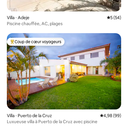
Villa ⋅ Adeje
Évaluation
5 (54)
Piscine chauffée, AC, plages
Coup de cœur voyageurs
Coups de cœur voyageurs les plus appréciés
Villa ⋅ Puerto de la Cruz
Évaluation mo
4,98 (99)
Luxueuse villa à Puerto de la Cruz avec piscine