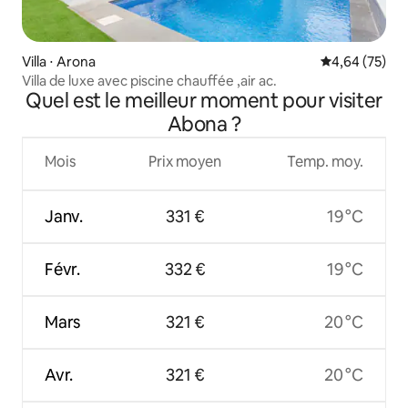
Villa ⋅ Arona
Évaluation mo
4,64 (75)
Villa de luxe avec piscine chauffée ,air ac.
Quel est le meilleur moment pour visiter
Abona ?
Mois
Prix moyen
Temp. moy.
Janv.
331 €
19 °C
Févr.
332 €
19 °C
Mars
321 €
20 °C
Avr.
321 €
20 °C