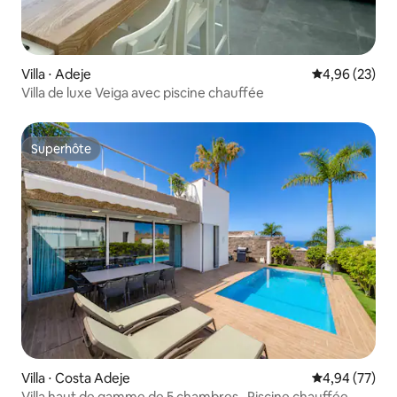
Villa ⋅ Adeje
Évaluation mo
4,96 (23)
Villa de luxe Veiga avec piscine chauffée
Superhôte
Superhôte
Villa ⋅ Costa Adeje
Évaluation mo
4,94 (77)
Villa haut de gamme de 5 chambres · Piscine chauffée ·