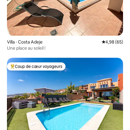
Villa ⋅ Costa Adeje
Évaluation mo
4,98 (65)
Une place au soleil !
Coup de cœur voyageurs
Coups de cœur voyageurs les plus appréciés