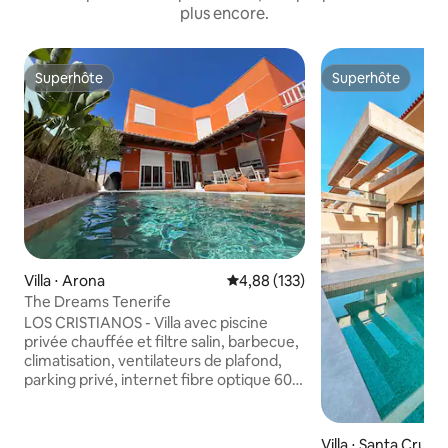
plus encore.
Superhôte
Superhôte
Superhôte
Superhôte
Villa ⋅ Arona
Évaluation moyenne sur la base 
4,88 (133)
The Dreams Tenerife
LOS CRISTIANOS - Villa avec piscine
privée chauffée et filtre salin, barbecue,
climatisation, ventilateurs de plafond,
parking privé, internet fibre optique 600
mb, TV 75 ', Netflix, chaînes
internationales et tout l'équipement
nécessaire pour profiter des meilleures
Villa ⋅ Santa Cruz 