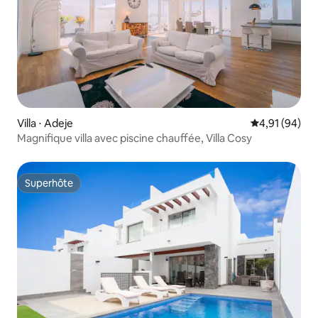
Villa ⋅ Adeje
Évaluation mo
4,91 (94)
Magnifique villa avec piscine chauffée, Villa Cosy
Superhôte
Superhôte