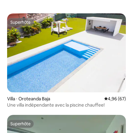
Superhôte
Superhôte
Villa ⋅ Oroteanda Baja
Évaluation mo
4,96 (67)
Une villa indépendante avec la piscine chauffee!
Superhôte
Superhôte