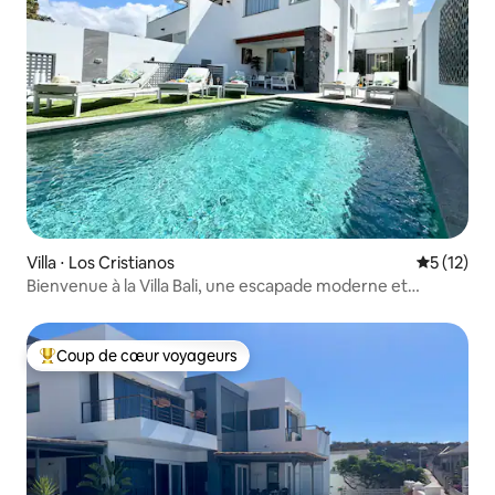
Villa ⋅ Los Cristianos
Évaluation
5 (12)
Bienvenue à la Villa Bali, une escapade moderne et
luxueuse
Coup de cœur voyageurs
Coups de cœur voyageurs les plus appréciés