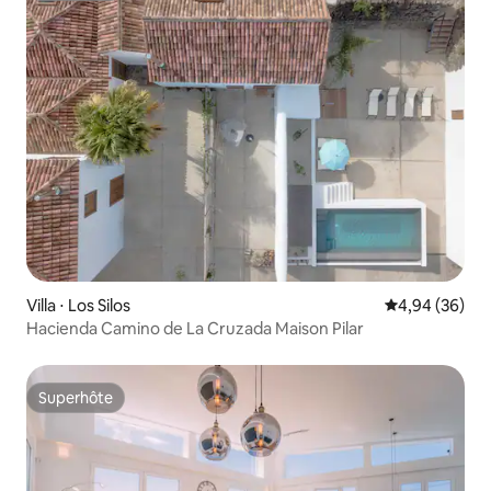
Villa ⋅ Los Silos
Évaluation mo
4,94 (36)
Hacienda Camino de La Cruzada Maison Pilar
Superhôte
Superhôte