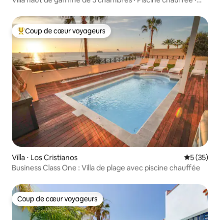
Promenade sur la plage
Coup de cœur voyageurs
Coups de cœur voyageurs les plus appréciés
Villa ⋅ Los Cristianos
Évaluation
5 (35)
Business Class One : Villa de plage avec piscine chauffée
Coup de cœur voyageurs
Coup de cœur voyageurs