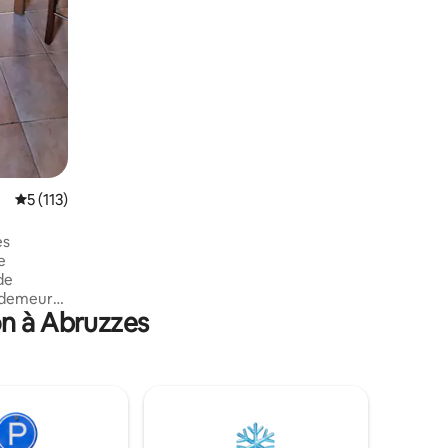
Évaluation moyenne sur la base de 113 commentaires : 5 sur 5
5 (113)
es
e
a demeure
on à Abruzzes
tégique
nne de
mpo
; la mer
avez