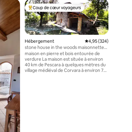
Héberge
Coup de cœur voyageurs
Coup de
lus appréciés
Coups de cœur voyageurs les plus appréciés
Coup de
Villa Gio
Sur les ri
naturels 
de cœur 
parc nati
Giovanna
Hébergement
Évaluation moyenne sur
4,95 (324)
les eaux calmes d
stone house in the woods maisonnette
réverbéra
dans la forêt
maison en pierre et bois entourée de
des douc
verdure La maison est située à environ
à l'âme h
40 km de Pescara à quelques mètres du
taires : 4,95 sur 5
découvri
village médiéval de Corvara à environ 750
directeme
altitude Elle est située au centre d'une
Possibili
forêt d'environ 25000 mètres carrés
maison un
entièrement utilisable L'endroit est très
places
calme,la rue est privée avec portail De la
maison, il y a plusieurs sentiers qui
permettent des promenades relaxantes
De Corvara, vous pouvez facilement
rejoindre RoccaCalascio, 30 km Stefano
di sessanio, 28 km Sulmona, 25 km Il
Parco del Lavinio 30 km