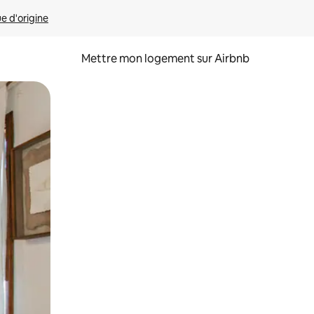
ue d'origine
Mettre mon logement sur Airbnb
sant glisser.