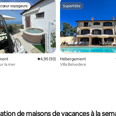
 cœur voyageurs
Superhôte
 cœur voyageurs
Superhôte
ment
Évaluation moyenne sur la base de 93 commen
4,95 (93)
Hébergement
ur la mer
Villa Belvedere
 la base de 39 commentaires : 4,95 sur 5
ation de maisons de vacances à la sem