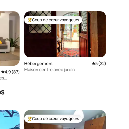
Coup de cœur voyageurs
Coups de cœur voyageurs les plus appréciés
Hébergement
Évaluation moyenne
5 (22)
Maison centre avec jardin
Évaluation moyenne sur la base de 87 commentaires : 4,9 sur 5
4,9 (87)
es
mmentaires : 5 sur 5
es
Coup de cœur voyageurs
lus appréciés
Coups de cœur voyageurs les plus appréciés