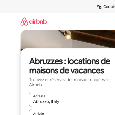
Aller
Certai
directement
au
contenu
Abruzzes : locations de
maisons de vacances
Trouvez et réservez des maisons uniques sur
Airbnb
Adresse
Lorsque les résultats s'affichent, utilisez les flèc
Arrivée