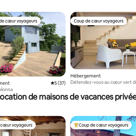
de cœur voyageurs
Coup de cœur voyageurs
 cœur voyageurs les plus appréciés
Coup de cœur voyageurs
 la base de 85 commentaires : 4,99 sur 5
Hébergement
Détendez-vous au cœur vert d
ment
Évaluation moyenne sur la base de 37 co
5 (37)
Abruzzes
olonna
ocation de maisons de vacances privé
 cœur voyageurs
Coup de cœur voyageurs
 cœur voyageurs
Coups de cœur voyageurs les p