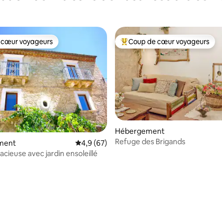
 cœur voyageurs
Coup de cœur voyageurs
 cœur voyageurs
Coups de cœur voyageurs les p
Hébergement
Refuge des Brigands
ment
Évaluation moyenne sur la base de 67 comm
4,9 (67)
cieuse avec jardin ensoleillé
 la base de 85 commentaires : 4,87 sur 5