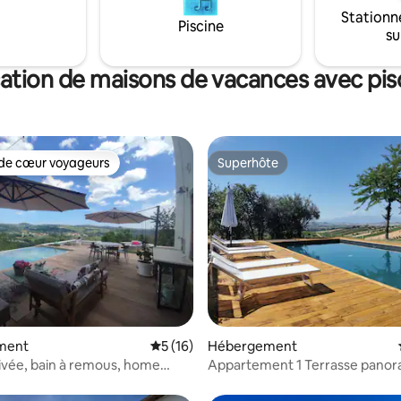
besoin pour un séjour conforta
Stationn
entouré par la nature et avec 
Piscine
su
panoramique sur la vallée. Le parking est
à 20 m, gratuit.
ation de maisons de vacances avec pis
de cœur voyageurs
Superhôte
 cœur voyageurs les plus appréciés
Superhôte
r la base de 72 commentaires : 4,92 sur 5
ment
Évaluation moyenne sur la base de 16 co
5 (16)
Hébergement
rivée, bain à remous, home
Appartement 1 Terrasse panor
(3 chambres)
3 Pax