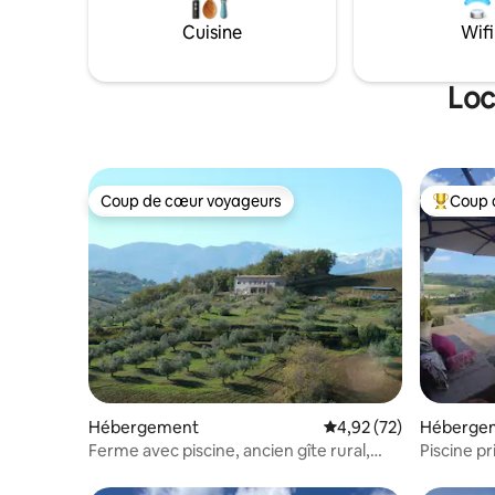
Cuisine
Wifi
Loc
Coup de cœur voyageurs
Coup 
Coup de cœur voyageurs
Coups de
Hébergement
Évaluation moyenne su
4,92 (72)
Héberge
Ferme avec piscine, ancien gîte rural,
Piscine p
nature et détente
cinéma ! 