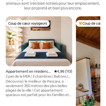
animaux sont très bien notées pour leur emplacement,
leur propreté et bien plus encore.
Coup de cœur voyageurs
Coup de cœur 
Coup de cœur voyageurs
Coups de cœur vo
Appartement en résidence ⋅
Évaluation moyenne sur la base 
4,96 (113)
Pescara
2 pas de la MER | 3 chambres | Balcons |
Centre de Pescara
Découvrez le meilleur de Pescara, à
seulement 350 mètres des plus belles
plages de la ville ! Cet appartement
spacieux est parfait pour les familles et
les groupes à la recherche de confort et
d'un emplacement de choix. 3 chambres