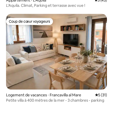
Appartement ⋅ L'Aquila
Évaluation
5 (43)
L'Aquila. Climat, Parking et terrasse avec vue !
Coup de cœur voyageurs
Coup de cœur voyageurs
Logement de vacances ⋅ Francavilla al Mare
Évaluation
5 (31)
Petite villa à 400 mètres de la mer - 3 chambres - parking