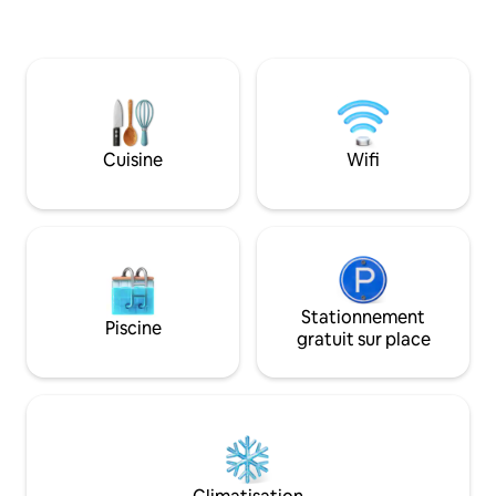
Imperatore (30') ; L
Adriatique (60') et Rome
équipée de tout c
besoin pour un séj
entouré par la nat
panoramique sur la vallée. L
à 20 m, gratuit.
Cuisine
Wifi
Stationnement
Piscine
gratuit sur place