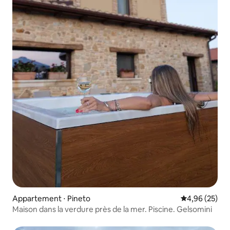
Appartement ⋅ Pineto
Évaluation mo
4,96 (25)
Maison dans la verdure près de la mer. Piscine. Gelsomini