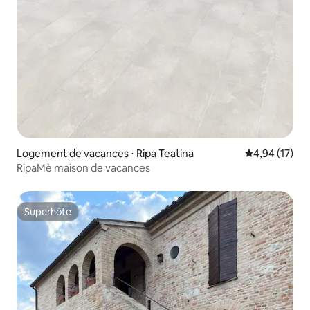
Logement de vacances ⋅ Ripa Teatina
Évaluation mo
4,94 (17)
RipaMè maison de vacances
Superhôte
Superhôte