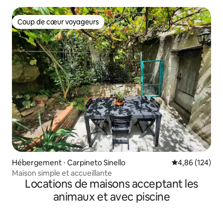
Coup de cœur voyageurs
Coup de cœur voyageurs
Hébergement ⋅ Carpineto Sinello
Évaluation moy
4,86 (124)
Maison simple et accueillante
Locations de maisons acceptant les
animaux et avec piscine