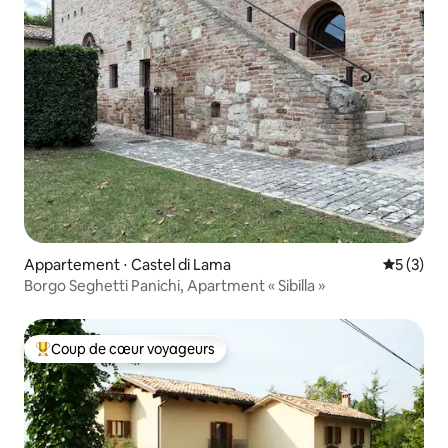
Appartement ⋅ Castel di Lama
Évaluatio
5 (3)
Borgo Seghetti Panichi, Apartment « Sibilla »
Coup de cœur voyageurs
Coups de cœur voyageurs les plus appréciés