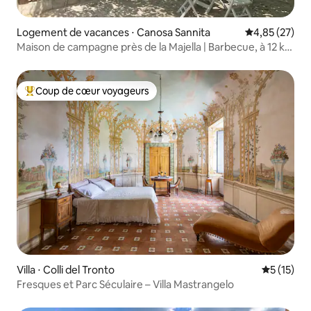
Logement de vacances ⋅ Canosa Sannita
Évaluation mo
4,85 (27)
Maison de campagne près de la Majella | Barbecue, à 12 km
de la mer
Coup de cœur voyageurs
Coups de cœur voyageurs les plus appréciés
Villa ⋅ Colli del Tronto
Évaluation
5 (15)
Fresques et Parc Séculaire – Villa Mastrangelo