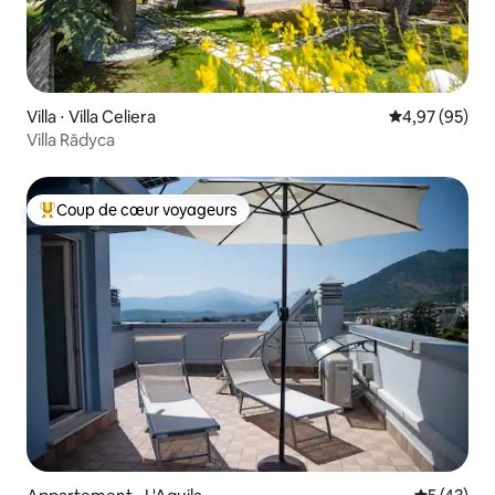
Villa ⋅ Villa Celiera
Évaluation mo
4,97 (95)
Villa Rādyca
Coup de cœur voyageurs
Coups de cœur voyageurs les plus appréciés