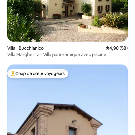
Villa ⋅ Bucchianico
Évaluation mo
4,98 (58)
Villa Margherita - Villa panoramique avec piscine
Coup de cœur voyageurs
Coups de cœur voyageurs les plus appréciés