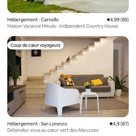
Hébergement ⋅ Carnello
Évaluation mo
4,99 (85)
Maison Vacanze Minula - Indipendent Country House
Coup de cœur voyageurs
Coup de cœur voyageurs
Hébergement ⋅ San Lorenzo
Évaluation m
4,9 (87)
Détendez-vous au cœur vert des Abruzzes