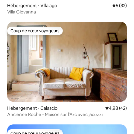
Hébergement ⋅ Villalago
Évaluation
5 (32)
Villa Giovanna
Coup de cœur voyageurs
Coup de cœur voyageurs
Hébergement ⋅ Calascio
Évaluation mo
4,98 (42)
Ancienne Roche - Maison sur l'Arc avec jacuzzi
Coup de cœur voyageurs