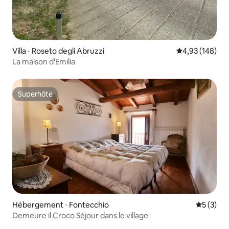
Villa ⋅ Roseto degli Abruzzi
Évaluation moy
4,93 (148)
La maison d'Emilia
Superhôte
Superhôte
Hébergement ⋅ Fontecchio
Évaluatio
5 (3)
Demeure il Croco Séjour dans le village