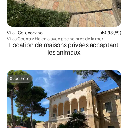
Villa ⋅ Collecorvino
Évaluation mo
4,93 (59)
Villas Country Helenia avec piscine près de la mer
Location de maisons privées acceptant
montagne
les animaux
Superhôte
Superhôte