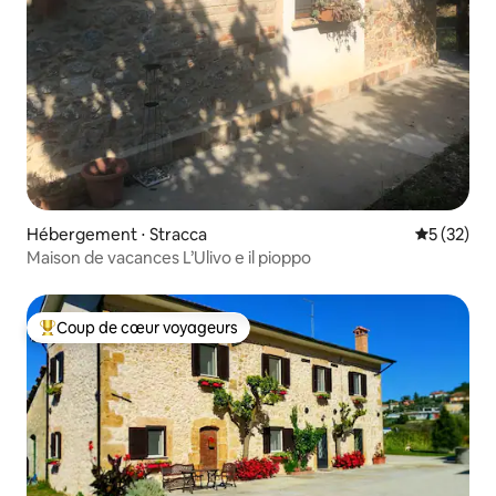
Hébergement ⋅ Stracca
Évaluation
5 (32)
Maison de vacances L’Ulivo e il pioppo
Coup de cœur voyageurs
Coups de cœur voyageurs les plus appréciés