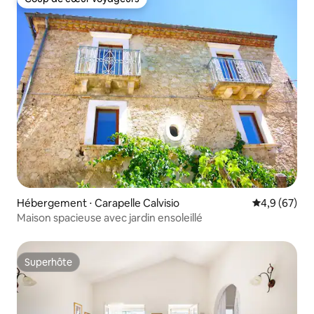
Coup de cœur voyageurs
Hébergement ⋅ Carapelle Calvisio
Évaluation m
4,9 (67)
Maison spacieuse avec jardin ensoleillé
Superhôte
Superhôte