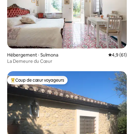
Hébergement ⋅ Sulmona
Évaluation m
4,9 (61)
La Demeure du Cœur
Coup de cœur voyageurs
Coups de cœur voyageurs les plus appréciés