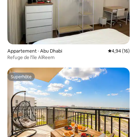
Appartement ⋅ Abu Dhabi
Évaluation mo
4,94 (16)
Refuge de l'île AlReem
Superhôte
Superhôte