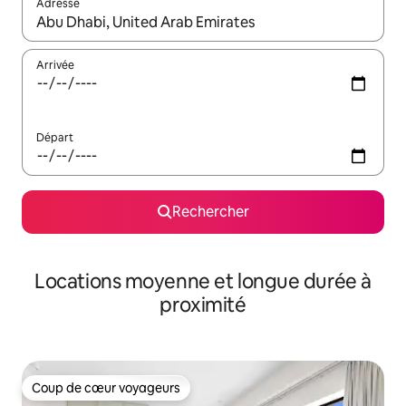
Adresse
Lorsque les résultats s'affichent, utilisez les flèches vers le hau
Arrivée
Départ
Rechercher
Locations moyenne et longue durée à
proximité
Coup de cœur voyageurs
Coup de cœur voyageurs