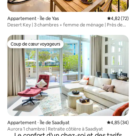
Appartement ⋅ Île de Yas
Évaluation mo
4,82 (72)
Desert Key | 3 chambres + femme de ménage | Près de
Ferrari World
Coup de cœur voyageurs
Coup de cœur voyageurs
Appartement ⋅ Île de Saadiyat
Évaluation mo
4,85 (34)
Aurora 1 chambre | Retraite côtière à Saadiyat
Le confort d'un chez-soi et des tarifs