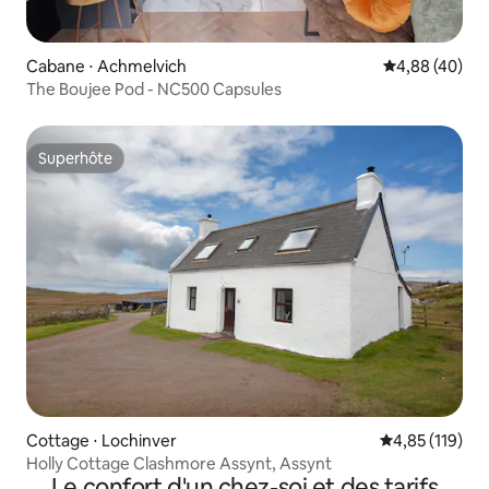
Cabane ⋅ Achmelvich
Évaluation mo
4,88 (40)
The Boujee Pod - NC500 Capsules
Superhôte
Superhôte
Cottage ⋅ Lochinver
Évaluation moy
4,85 (119)
Holly Cottage Clashmore Assynt, Assynt
Le confort d'un chez-soi et des tarifs