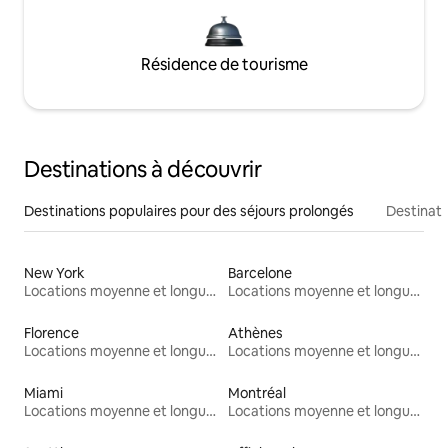
Résidence de tourisme
Destinations à découvrir
Destinations populaires pour des séjours prolongés
Destinati
New York
Barcelone
Locations moyenne et longue durée
Locations moyenne et longue durée
Florence
Athènes
Locations moyenne et longue durée
Locations moyenne et longue durée
Miami
Montréal
Locations moyenne et longue durée
Locations moyenne et longue durée