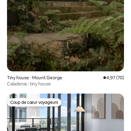
Tiny house ⋅ Mount George
Évaluation mo
4,97 (70)
Caladenia : tiny house
Coup de cœur voyageurs
Coup de cœur voyageurs