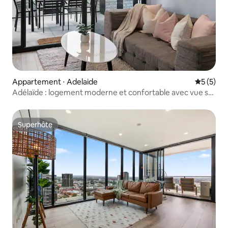
Appartement ⋅ Adelaide
Évaluatio
5 (5)
Adélaïde : logement moderne et confortable avec vue sur
la ville, salle de sport et parking
Superhôte
Superhôte