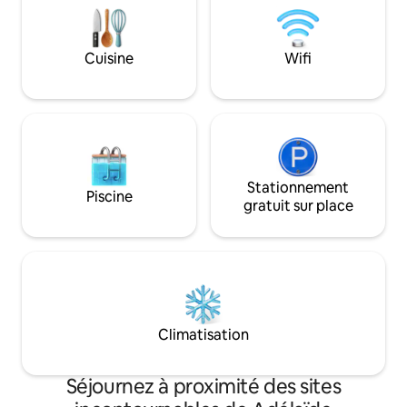
un salon moderne,
minutes du quartier des affaires de la
entièrement équi
ville
et deux salles de 
Cuisine
Wifi
incluse. Nous sommes des hôtes AirBnb
expérimentés et 
rendre votre séjo
mémorable !
Stationnement
Piscine
gratuit sur place
Climatisation
Séjournez à proximité des sites