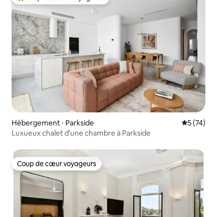
Coups de cœur voyageurs les plus appréciés
Hébergement ⋅ Parkside
Évaluation
5 (74)
Luxueux chalet d'une chambre à Parkside
Coup de cœur voyageurs
Coup de cœur voyageurs