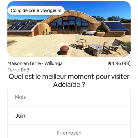
Coup de cœur voyageurs
Coup de cœur voyageurs
Maison en terre ⋅ Willunga
Évaluation mo
4,96 (98)
Terre-BnB
Quel est le meilleur moment pour visiter
Adélaïde ?
Mois
Juin
Prix moyen