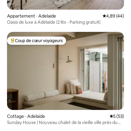
Appartement ⋅ Adelaide
Évaluation mo
4,89 (44)
Oasis de luxe à Adélaïde |2 lits - Parking gratuit|
Coup de cœur voyageurs
Coups de cœur voyageurs les plus appréciés
Cottage ⋅ Adelaide
Évaluation
5 (53)
Sunday House | Nouveau chalet de la vieille ville près du
marché.