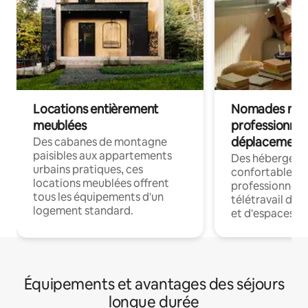
Locations entièrement
Nomades num
meublées
professionnel
déplacement
Des cabanes de montagne
paisibles aux appartements
Des hébergem
urbains pratiques, ces
confortables p
locations meublées offrent
professionnels
tous les équipements d'un
télétravail dis
logement standard.
et d'espaces de
Équipements et avantages des séjours
longue durée