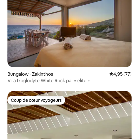
Bungalow ⋅ Zakinthos
Évaluation mo
4,95 (77)
Villa troglodyte White Rock par « elite »
Coup de cœur voyageurs
Coup de cœur voyageurs