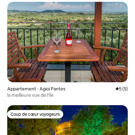
Appartement ⋅ Agioi Pantes
Évaluatio
5 (5)
la meilleure vue de l'île
Coup de cœur voyageurs
Coup de cœur voyageurs