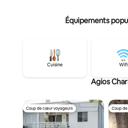
de pêche ou notre exploration sous-
électriqu
marine. La plage privée est également
pharmacie. L'aéroport de Demokr
idéale pour la baignade. Cuisine
trouve à 
Équipements popula
entièrement équipée, télévision, wifi,
climatisation. (AMA) 00000275847
Cuisine
Wifi
Agios Char
Coup de cœur voyageurs
Coup de
Coup de cœur voyageurs
Coup de