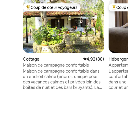
Coup de cœur voyageurs
Coup 
Coups de cœur voyageurs les plus appréciés
Coups de
Cottage
Évaluation moyenne sur
4,92 (88)
Héberge
Maison de campagne confortable
Apparte
Maison de campagne confortable dans
L'appart
un endroit calme (endroit unique pour
confortab
des vacances calmes et privées loin des
dans une 
boîtes de nuit et des bars bruyants). La
cour et un
maison est située près de la célèbre
Alexandro
plage d'Agia Paraskevi et à côté de la
de la plag
plage privée (20 m à pied) pour des
ville. Parfait pour un couple et une
vacances estivales uniques. La plage
de 4 membres. Dans l
privée regorge de créatures marines
l'apparte
(poissons, etc.). Nous offrons une
supermar
expérience de pêche avec notre bateau
bornes de