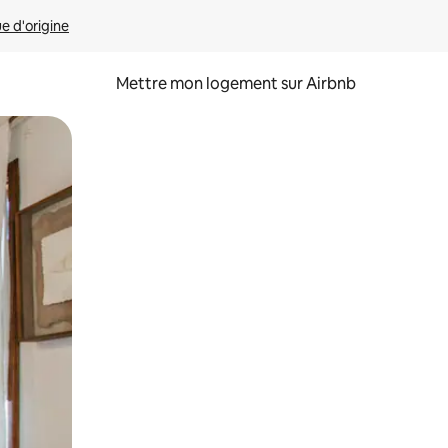
ue d'origine
Mettre mon logement sur Airbnb
sant glisser.