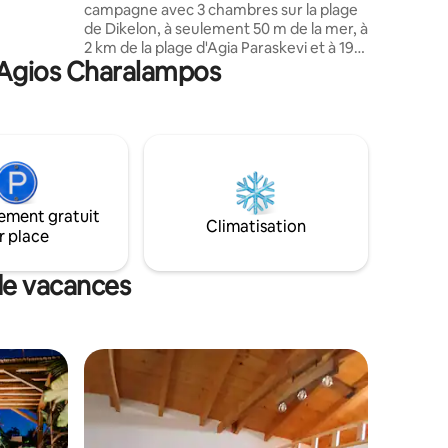
campagne avec 3 chambres sur la plage
it en
de Dikelon, à seulement 50 m de la mer, à
00 m de la
2 km de la plage d'Agia Paraskevi et à 19
à Agios Charalampos
km d'Alexandroupolis. Il promet des
moments de détente et de tranquillité
pour vos vacances ! ! ! Il y a une place de
parking privée extérieure ! ! ! Il est
entièrement équipé et disponible pour
un maximum de 6 à 7 personnes ! ! ! Dans
les environs, il y a de nombreuses
tavernes et bars de plage ainsi que le
ement gratuit
village pittoresque de Makri ! ! !
Climatisation
r place
de vacances
lus appréciés