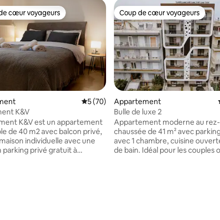
de cœur voyageurs
Coup de cœur voyageurs
 cœur voyageurs les plus appréciés
Coup de cœur voyageurs
 la base de 88 commentaires : 4,92 sur 5
ment
Évaluation moyenne sur la base de 70 co
5 (70)
Appartement
ment K&V
Bulle de luxe 2
ement K&V est un appartement
Appartement moderne au rez-
le de 40 m2 avec balcon privé,
chaussée de 41 m² avec parking
maison individuelle avec une
avec 1 chambre, cuisine ouverte
 parking privé gratuit à
de bain. Idéal pour les couples o
upolis, à seulement 2, 50 km
familles jusqu'à 2 enfants. Il di
e d'EOT et à 2 km du Faro de la
lit double, d'un canapé-lit, d'un
 famille
entièrement équipée, de la clim
e quartier de
du chauffage, d'une connexion 
ment K&V, vous trouverez un
gratuite, de 2 télévisions conn
ché SKLAVENITIS avec des
d'une salle de bain moderne av
 recharge pour voitures
lave-linge. Le bâtiment est d'u