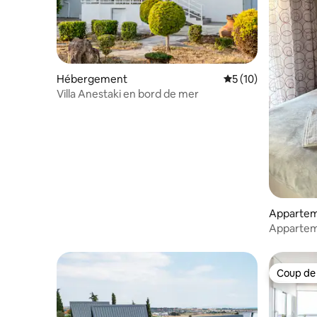
Hébergement
Évaluation moyenne
5 (10)
Villa Anestaki en bord de mer
Appartem
Apparteme
Coup de
Coup de