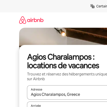
Aller
Certai
directement
au
contenu
Agios Charalampos :
locations de vacances
Trouvez et réservez des hébergements uniqu
sur Airbnb
Adresse
Lorsque les résultats s'affichent, utilisez les flèc
Arrivée