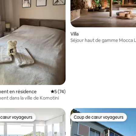
 sur la base de 10 commentaires : 5 sur 5
Villa
Séjour haut de gamme Mocca L
ent en résidence
Évaluation moyenne sur la base de 74 co
5 (74)
nt dans la ville de Komotini
 cœur voyageurs
Coup de cœur voyageurs
 cœur voyageurs
Coup de cœur voyageurs