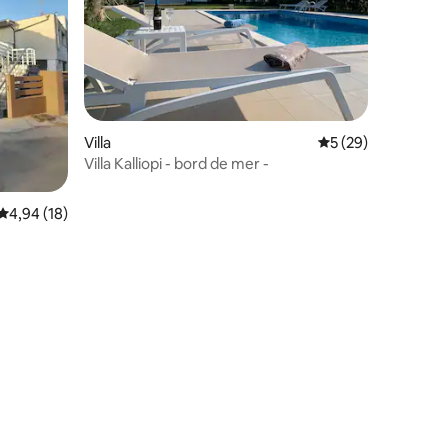
taires : 4,94 sur 5
Villa
Évaluation moyenne
5 (29)
Villa Kalliopi - bord de mer -
Évaluation moyenne sur la base de 18 commentaires : 4,94 sur 5
4,94 (18)