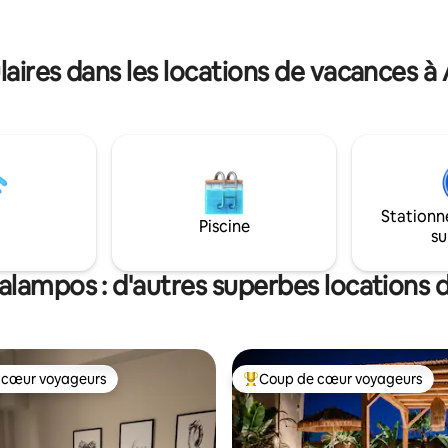
es, un mini-marché et une
esthétique particulière, constru
itos se
2025 et est situé à seulement 2
7 km de l'hébergement.
côte.
ires dans les locations de vacances 
Stationn
Piscine
su
alampos : d'autres superbes locations 
 cœur voyageurs
Coup de cœur voyageurs
 cœur voyageurs
Coups de cœur voyageurs les p