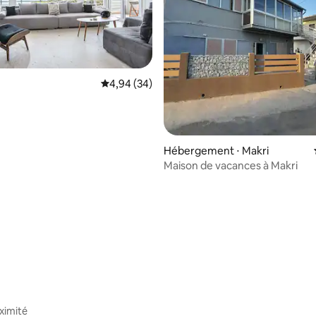
Évaluation moyenne sur la base de 34 commen
4,94 (34)
Hébergement ⋅ Makri
Maison de vacances à Makri
e sur la base de 3 commentaires : 5 sur 5
ximité