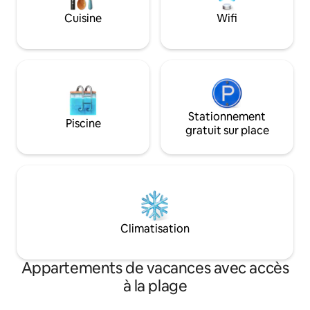
tranquillité dans notre maison de plage.
nos lits de jardin. Évadez-vous là où
Cuisine
Wifi
YUMA est la retraite parfaite pour une
chaque moment es
escapade relaxante.
consciente de la b
Stationnement
Piscine
gratuit sur place
Climatisation
Appartements de vacances avec accès
à la plage