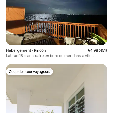
Hébergement ⋅ Rincón
Évaluation moy
4,98 (451)
Latitud 18 : sanctuaire en bord de mer dans la ville
tropicale de Rincón
Coup de cœur voyageurs
Coup de cœur voyageurs