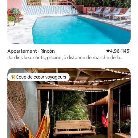
Appartement ⋅ Rincón
Évaluation moy
4,96 (145)
Jardins luxuriants, piscine, à distance de marche de la
plage et des restaurants
Coup de cœur voyageurs
Coups de cœur voyageurs les plus appréciés