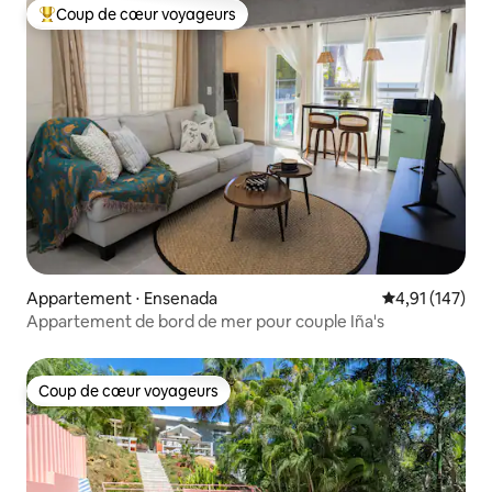
Coup de cœur voyageurs
Coups de cœur voyageurs les plus appréciés
Appartement ⋅ Ensenada
Évaluation moy
4,91 (147)
Appartement de bord de mer pour couple Iña's
Coup de cœur voyageurs
Coup de cœur voyageurs