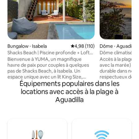
Bungalow ⋅ Isabela
Évaluation moyenne sur la base 
4,98 (110)
Dôme ⋅ Aguadilla
Shacks Beach | Piscine profonde + Loft
Dôme climatisé en
avec hamac + Lit King Size
Bienvenue à YUMA, un magnifique
Accès à la plage !
havre de paix pour couples à quelques
avec la marée) Dé
pas de Shacks Beach, à Isabela. Un
durable dans notr
espace unique avec un lit King Size,
respectueux de l
Équipements populaires dans les
conçu pour vous déconnecter de la
bord de mer, niché
routine quotidienne trépidante, où vous
Playuela, où le co
locations avec accès à la plage à
pourrez vous détendre et trouver le
respect de l'enviro
Aguadilla
calme et la tranquillité. Endroit pour
pratiques régéné
découvrir une connexion directe avec la
salle de bain sèc
nature. Que vous vous détendiez au
transformer les 
bord de la piscine, que vous vous
riche en nutriments
promeniez sur le rivage ou que vous
méthane comme so
visitiez Isabela, vous ferez l'expérience
d'eau pour reflue
d'un mélange parfait de style et de
transparente pour 