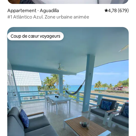
Appartement ⋅ Aguadilla
Évaluation moy
4,78 (679)
#1 Atlántico Azul. Zone urbaine animée
Coup de cœur voyageurs
Coup de cœur voyageurs