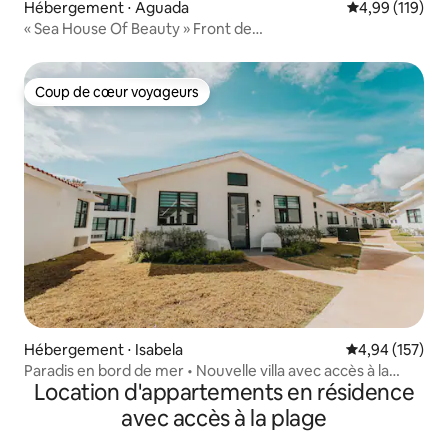
Hébergement ⋅ Aguada
Évaluation moy
4,99 (119)
« Sea House Of Beauty » Front de
mer/Piscine/Climatisation/Wifi
Coup de cœur voyageurs
Coup de cœur voyageurs
Hébergement ⋅ Isabela
Évaluation moy
4,94 (157)
Paradis en bord de mer • Nouvelle villa avec accès à la
Location d'appartements en résidence
piscine
avec accès à la plage