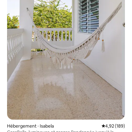
Hébergement ⋅ Isabela
Évaluation moy
4,92 (189)