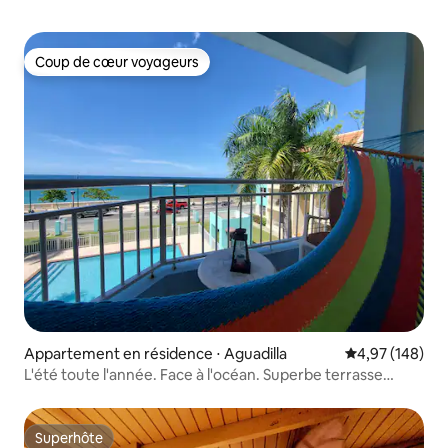
Coup de cœur voyageurs
Coup de cœur voyageurs
Appartement en résidence ⋅ Aguadilla
Évaluation moy
4,97 (148)
L'été toute l'année. Face à l'océan. Superbe terrasse
privée.
Superhôte
Superhôte