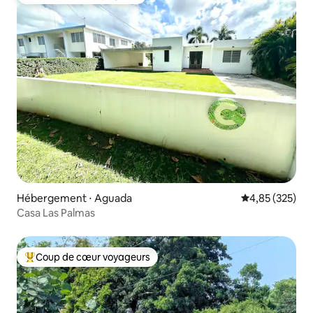
Coup de cœur voyageurs
Hébergement ⋅ Aguada
Évaluation moy
4,85 (325)
Casa Las Palmas
Coup de cœur voyageurs
Coups de cœur voyageurs les plus appréciés