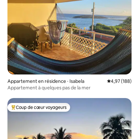
Appartement en résidence ⋅ Isabela
Évaluation moy
4,97 (188)
Appartement à quelques pas de la mer
Coup de cœur voyageurs
Coups de cœur voyageurs les plus appréciés