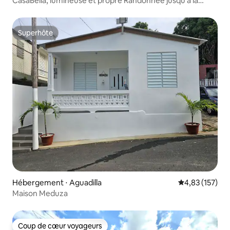
CasaBella, lumineuse et propre Randonnée jusqu'à la
plage
Superhôte
Superhôte
Hébergement ⋅ Aguadilla
Évaluation moy
4,83 (157)
Maison Meduza
Coup de cœur voyageurs