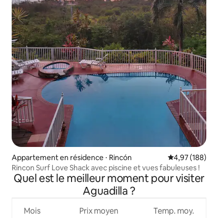
Appartement en résidence ⋅ Rincón
Évaluation moy
4,97 (188)
Rincon Surf Love Shack avec piscine et vues fabuleuses !
Quel est le meilleur moment pour visiter
Aguadilla ?
Mois
Prix moyen
Temp. moy.