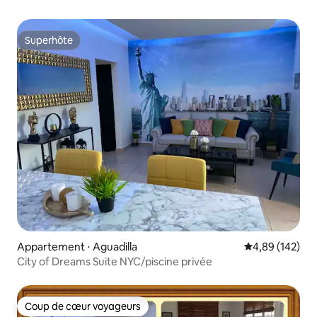
Superhôte
Superhôte
Appartement ⋅ Aguadilla
Évaluation moy
4,89 (142)
City of Dreams Suite NYC/piscine privée
Coup de cœur voyageurs
Coup de cœur voyageurs