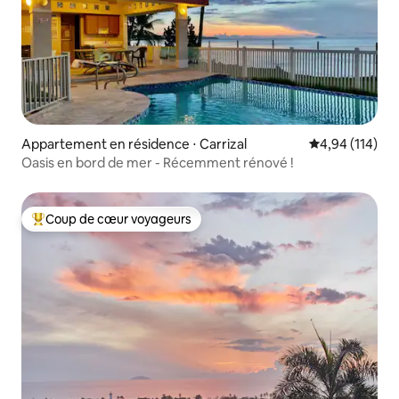
Appartement en résidence ⋅ Carrizal
Évaluation moy
4,94 (114)
Oasis en bord de mer - Récemment rénové !
Coup de cœur voyageurs
Coups de cœur voyageurs les plus appréciés