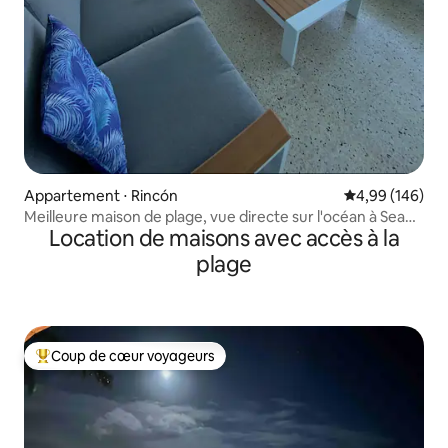
Appartement ⋅ Rincón
Évaluation moy
4,99 (146)
Meilleure maison de plage, vue directe sur l'océan à Sea
Location de maisons avec accès à la
Beach !
plage
Coup de cœur voyageurs
Coups de cœur voyageurs les plus appréciés