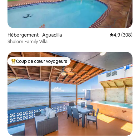
Hébergement ⋅ Aguadilla
Évaluation mo
4,9 (308)
Shalom Family Villa
Coup de cœur voyageurs
Coups de cœur voyageurs les plus appréciés