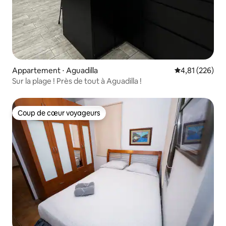
Appartement ⋅ Aguadilla
Évaluation moy
4,81 (226)
Sur la plage ! Près de tout à Aguadilla !
Coup de cœur voyageurs
Coup de cœur voyageurs