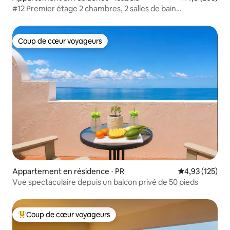
#12 Premier étage 2 chambres, 2 salles de bain
Appartement en bord de mer @ Jobos
Coup de cœur voyageurs
Coup de cœur voyageurs
Appartement en résidence ⋅ PR
Évaluation moy
4,93 (125)
Vue spectaculaire depuis un balcon privé de 50 pieds
Coup de cœur voyageurs
Coups de cœur voyageurs les plus appréciés