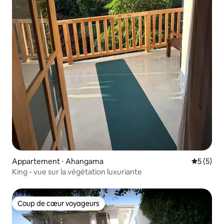
Appartement ⋅ Ahangama
Évaluatio
5 (5)
King - vue sur la végétation luxuriante
Coup de cœur voyageurs
Coup de cœur voyageurs