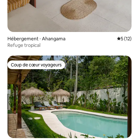
Hébergement ⋅ Ahangama
Évaluation
5 (12)
Refuge tropical
Coup de cœur voyageurs
Coup de cœur voyageurs