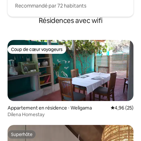
Recommandé par 72 habitants
Résidences avec wifi
Coup de cœur voyageurs
Coup de cœur voyageurs
Appartement en résidence ⋅ Weligama
Évaluation mo
4,96 (25)
Dilena Homestay
Superhôte
Superhôte