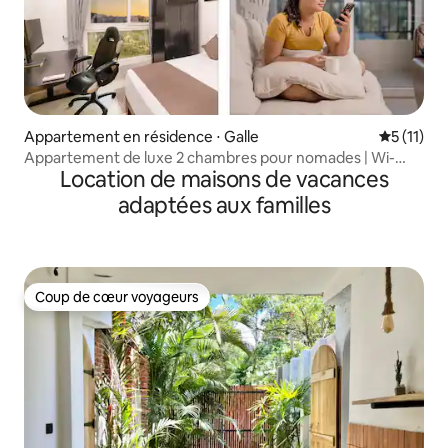
Appartement en résidence ⋅ Galle
Évaluatio
5 (11)
Appartement de luxe 2 chambres pour nomades | Wi-
Location de maisons de vacances
Fi 5G | Électricité 24h/24 et 7j/7
adaptées aux familles
Coup de cœur voyageurs
Coup de cœur voyageurs