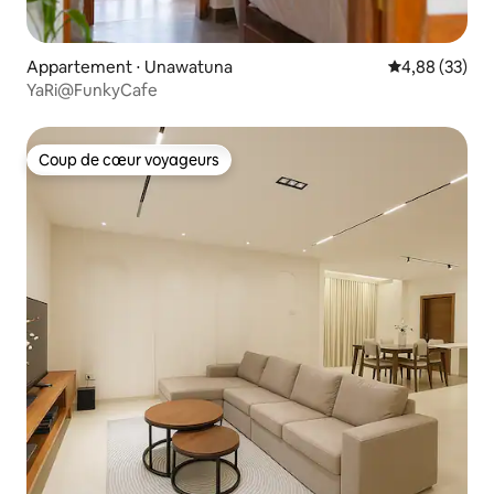
Appartement ⋅ Unawatuna
Évaluation mo
4,88 (33)
YaRi@FunkyCafe
Coup de cœur voyageurs
Coup de cœur voyageurs