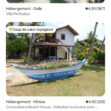
Hébergement ⋅ Galle
Évaluation moy
4,93 (367)
Villa Pinthaliya
Coup de cœur voyageurs
Coups de cœur voyageurs les plus appréciés
Hébergement ⋅ Mirissa
Évaluation moy
4,92 (223)
Cococabana Beach House. Utilisation exclusive avec