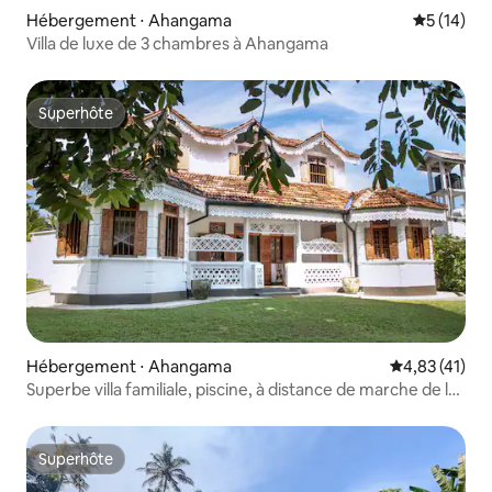
Hébergement ⋅ Ahangama
Évaluation
5 (14)
Villa de luxe de 3 chambres à Ahangama
Superhôte
Superhôte
Hébergement ⋅ Ahangama
Évaluation mo
4,83 (41)
Superbe villa familiale, piscine, à distance de marche de la
plage
Superhôte
Superhôte