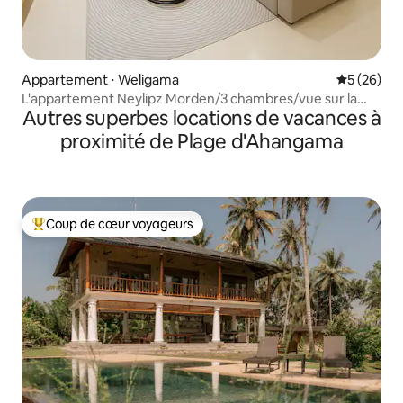
Appartement ⋅ Weligama
Évaluation
5 (26)
L'appartement Neylipz Morden/3 chambres/vue sur la
Autres superbes locations de vacances à
verdure
proximité de Plage d'Ahangama
Coup de cœur voyageurs
Coups de cœur voyageurs les plus appréciés