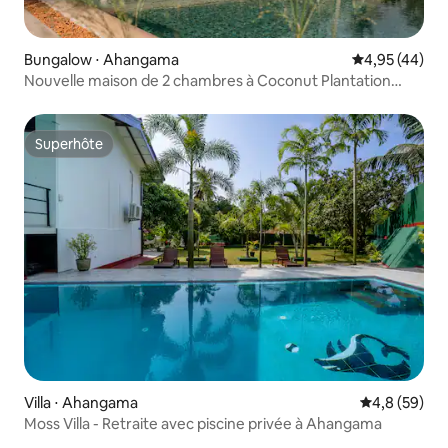
Bungalow ⋅ Ahangama
Évaluation mo
4,95 (44)
Nouvelle maison de 2 chambres à Coconut Plantation
avec piscine de 17 m
Superhôte
Superhôte
Villa ⋅ Ahangama
Évaluation m
4,8 (59)
Moss Villa - Retraite avec piscine privée à Ahangama