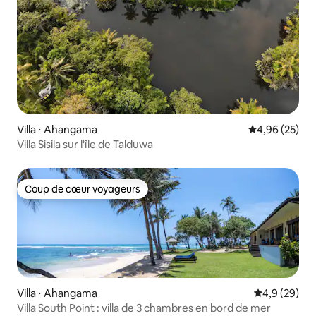
Villa ⋅ Ahangama
Évaluation mo
4,96 (25)
Villa Sisila sur l'île de Talduwa
Coup de cœur voyageurs
Coup de cœur voyageurs
Villa ⋅ Ahangama
Évaluation m
4,9 (29)
Villa South Point : villa de 3 chambres en bord de mer