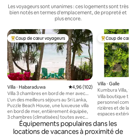
Les voyageurs sont unanimes : ces logements sont très
bien notés en termes d'emplacement, de propreté et
plus encore.
Coup de cœur voyageurs
Coup de cœur 
Coups de cœur voyageurs les plus appréciés
Coups de cœur vo
Villa ⋅ Galle
Villa ⋅ Habaraduwa
Évaluation moyenne sur la base 
4,96 (102)
Kumbura Villa, vil
Villa 3 chambres en bord de mer avec
luxe
Villa boutique trop
chef et personnel
L'un des meilleurs séjours au Sri Lanka,
personnel complet
Puzzle Beach House, une luxueuse villa
rizières et de la j
en bord de mer, entièrement équipée,
espaces extérieur
3 chambres (climatisées) toutes avec
piscine à débordement. P
Équipements populaires dans les
salle de bain privative, avec petit
nouveau comme l'u
déjeuner gratuit Ce joyau, qui fait partie
locations de vacances à proximité de
villas du Sri Lank
des meilleurs logements Airbnb au