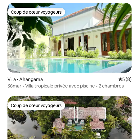
Coup de cœur voyageurs
Coup de cœur voyageurs
Villa ⋅ Ahangama
Évaluatio
5 (8)
Sōmar • Villa tropicale privée avec piscine • 2 chambres
Coup de cœur voyageurs
Coup de cœur voyageurs