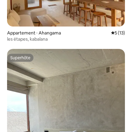
Appartement ⋅ Ahangama
Évaluation
5 (13)
les étapes, kabalana
Superhôte
Superhôte