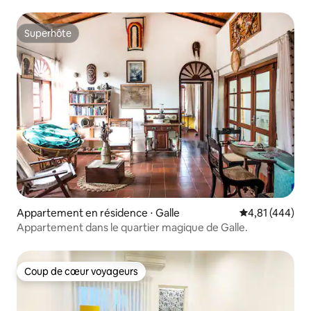
Superhôte
Superhôte
Appartement en résidence ⋅ Galle
Évaluation moy
4,81 (444)
Appartement dans le quartier magique de Galle.
Coup de cœur voyageurs
Coup de cœur voyageurs