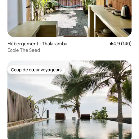
Hébergement ⋅ Thalaramba
Évaluation mo
4,9 (140)
École The Seed
Coup de cœur voyageurs
Coup de cœur voyageurs