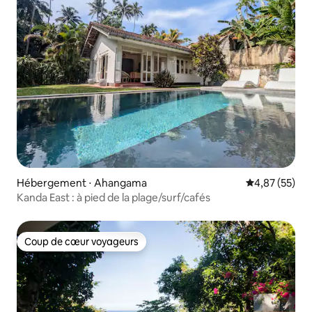
Hébergement ⋅ Ahangama
Évaluation mo
4,87 (55)
Kanda East : à pied de la plage/surf/cafés
Coup de cœur voyageurs
Coup de cœur voyageurs