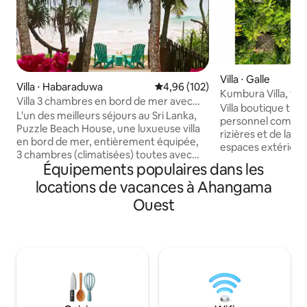
Villa ⋅ Galle
Villa ⋅ Habaraduwa
Évaluation moyenne sur la base 
4,96 (102)
Kumbura Villa, vil
Villa 3 chambres en bord de mer avec
luxe
Villa boutique trop
chef et personnel
L'un des meilleurs séjours au Sri Lanka,
personnel complet
Puzzle Beach House, une luxueuse villa
rizières et de la j
en bord de mer, entièrement équipée,
espaces extérieur
3 chambres (climatisées) toutes avec
piscine à débordement. P
Équipements populaires dans les
salle de bain privative, avec petit
nouveau comme l'u
déjeuner gratuit Ce joyau, qui fait partie
locations de vacances à Ahangama
villas du Sri Lank
des meilleurs logements Airbnb au
Traveler. La villa 
Ouest
monde, allie élégance tropicale, service
notre famille, qu
exceptionnel et intimité. Parfait pour les
voyageurs. Garant
familles, les amis ou les couples à la
tranquillité et à 
recherche d'un séjour paradisiaque. Un
tuk-tuk de la plag
sanctuaire de tortues, à quelques pas
Capacité d'accueil
seulement. Chef cuisinier à temps plein.
chambres avec clim
2 piscines familiales, des espaces de
bains attenante (
divertissement spacieux et un service
familiale avec c