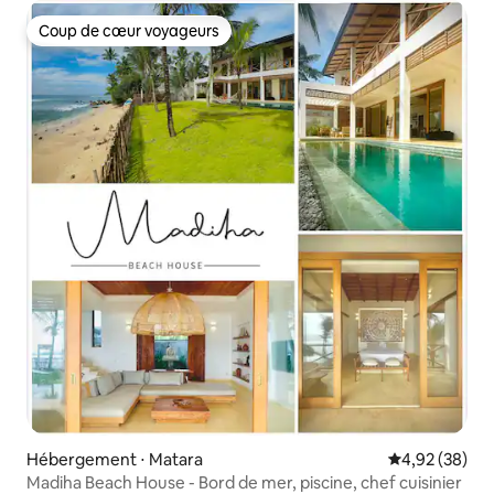
Coup de cœur voyageurs
Coup de cœur voyageurs
Hébergement ⋅ Matara
Évaluation mo
4,92 (38)
Madiha Beach House - Bord de mer, piscine, chef cuisinier