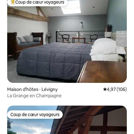
Coup de cœur voyageurs
Coups de cœur voyageurs les plus appréciés
Maison d'hôtes ⋅ Lévigny
Évaluation moy
4,97 (106)
La Grange en Champagne
Coup de cœur voyageurs
Coup de cœur voyageurs