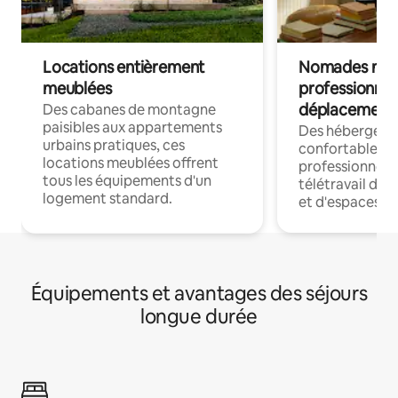
Locations entièrement
Nomades num
meublées
professionnel
déplacement
Des cabanes de montagne
paisibles aux appartements
Des hébergem
urbains pratiques, ces
confortables p
locations meublées offrent
professionnels
tous les équipements d'un
télétravail dis
logement standard.
et d'espaces de
Équipements et avantages des séjours
longue durée