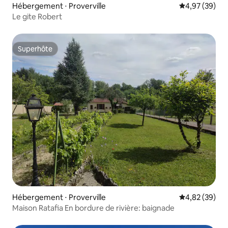
Hébergement ⋅ Proverville
Évaluation mo
4,97 (39)
Le gite Robert
Superhôte
Superhôte
Hébergement ⋅ Proverville
Évaluation mo
4,82 (39)
Maison Ratafia En bordure de rivière: baignade