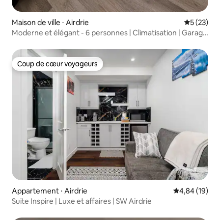
Maison de ville ⋅ Airdrie
Évaluation
5 (23)
Moderne et élégant - 6 personnes | Climatisation | Garage
| Près de l'aéroport
Coup de cœur voyageurs
Coup de cœur voyageurs
Appartement ⋅ Airdrie
Évaluation mo
4,84 (19)
Suite Inspire | Luxe et affaires | SW Airdrie