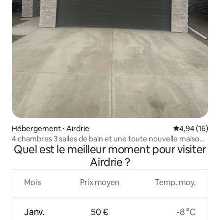
Hébergement ⋅ Airdrie
Évaluation mo
4,94 (16)
4 chambres 3 salles de bain et une toute nouvelle maison
Quel est le meilleur moment pour visiter
pour la famille
Airdrie ?
Mois
Prix moyen
Temp. moy.
Janv.
50 €
-8 °C