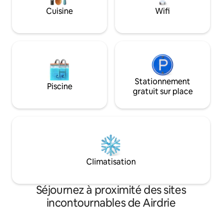
CrossIron, Costco ~25 minutes du
Cuisine
Wifi
centre-ville de Calgary À proximité :
restaurants, station-service, épicerie,
animalerie, magasin à 1 dollar,
pharmacie, banques, etc.
Stationnement
Piscine
gratuit sur place
Climatisation
Séjournez à proximité des sites
incontournables de Airdrie