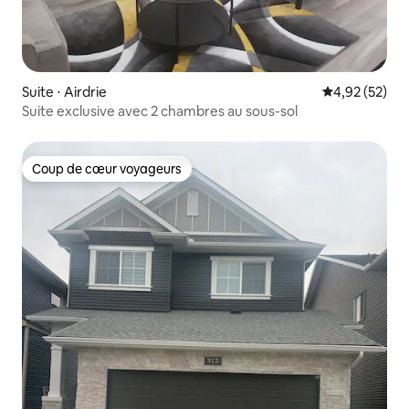
Suite ⋅ Airdrie
Évaluation mo
4,92 (52)
Suite exclusive avec 2 chambres au sous-sol
Coup de cœur voyageurs
Coup de cœur voyageurs