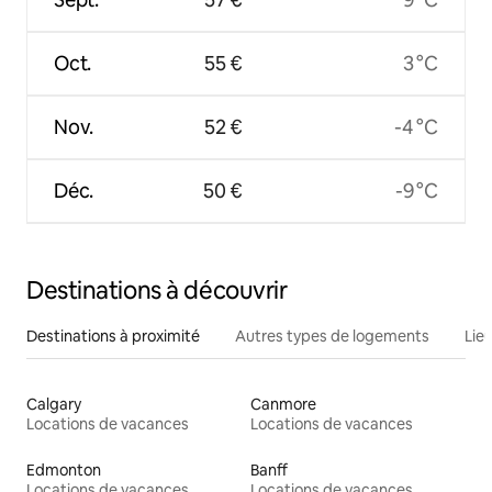
Oct.
55 €
3 °C
Nov.
52 €
-4 °C
Déc.
50 €
-9 °C
Destinations à découvrir
Destinations à proximité
Autres types de logements
Lie
Calgary
Canmore
Locations de vacances
Locations de vacances
Edmonton
Banff
Locations de vacances
Locations de vacances