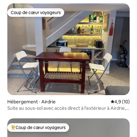
Coup de cœur voyageurs
Coup de cœur voyageurs
Hébergement ⋅ Airdrie
Évaluation m
4,9 (10)
Suite au sous-sol avec accès direct à l'extérieur à Airdrie,
au nord de Calgary
Coup de cœur voyageurs
Coups de cœur voyageurs les plus appréciés