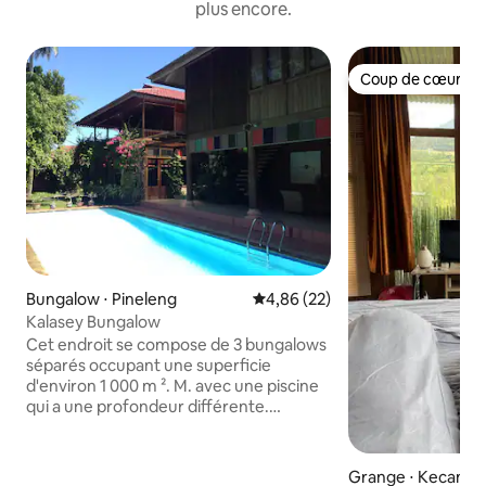
plus encore.
Coup de cœur vo
Coup de cœur vo
Bungalow ⋅ Pineleng
Évaluation moyenne sur la base
4,86 (22)
Kalasey Bungalow
Cet endroit se compose de 3 bungalows
séparés occupant une superficie
d'environ 1 000 m ². M. avec une piscine
qui a une profondeur différente.
L'emplacement est à proximité du
quartier des restaurants de Kalasey et
non loin du centre commercial Bahu.
Grange ⋅ Kecama