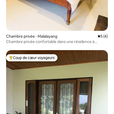
Chambre privée ⋅ Malalayang
Évaluatio
5 (4)
Chambre privée confortable dans une résidence à
Manado
Coup de cœur voyageurs
Coups de cœur voyageurs les plus appréciés