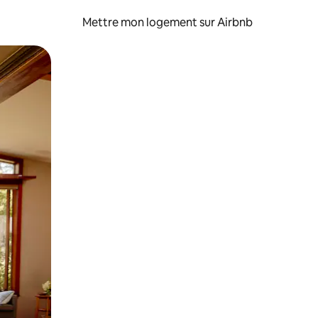
Mettre mon logement sur Airbnb
sant glisser.