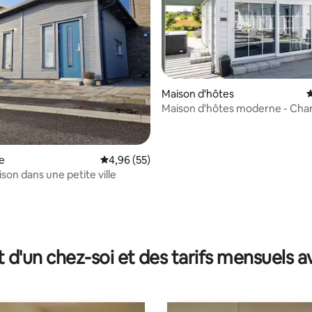
Maison d'hôtes
É
Maison d'hôtes moderne - Cha
gratuite - Près de E6/Malmö
e
Évaluation moyenne sur la base de 55 commen
4,96 (55)
son dans une petite ville
sur la base de 29 commentaires : 5 sur 5
t d'un chez-soi et des tarifs mensuels 