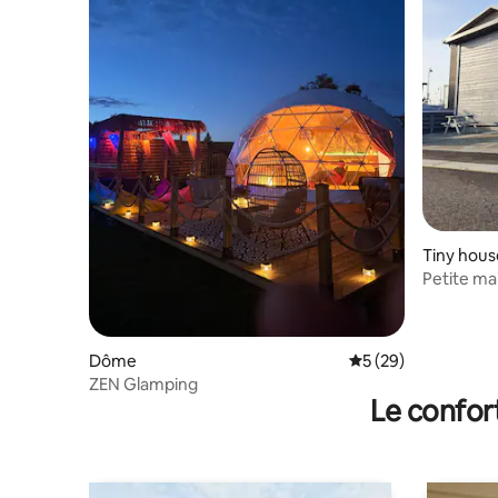
Tiny hous
Petite mai
Dôme
Évaluation moyenne 
5 (29)
ZEN Glamping
Le confor