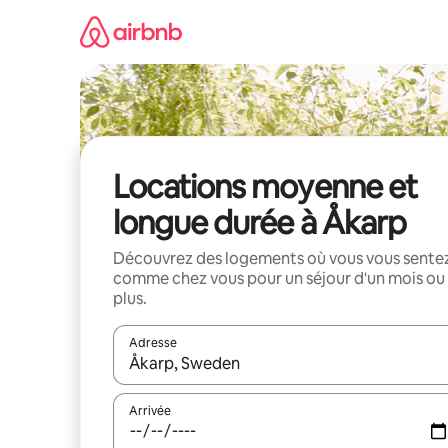
Aller
directement
au
contenu
Locations moyenne et
longue durée à Åkarp
Découvrez des logements où vous vous sente
comme chez vous pour un séjour d'un mois ou
plus.
Adresse
Lorsque les résultats s'affichent, utilisez les flèc
Arrivée