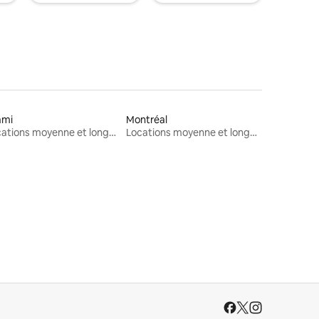
ami
Montréal
Locations moyenne et longue durée
Locations moyenne et longue durée