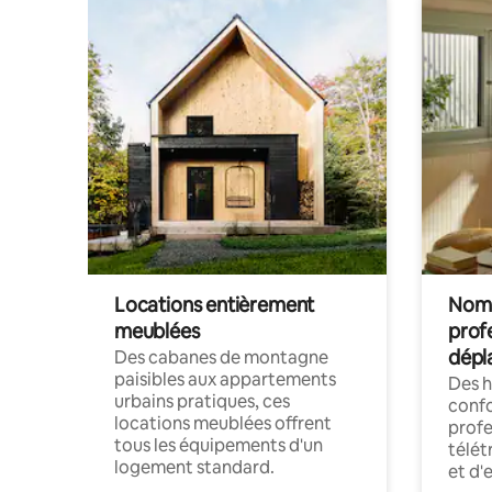
Locations entièrement
Noma
meublées
prof
dépl
Des cabanes de montagne
paisibles aux appartements
Des 
urbains pratiques, ces
confo
locations meublées offrent
profe
tous les équipements d'un
télét
logement standard.
et d'