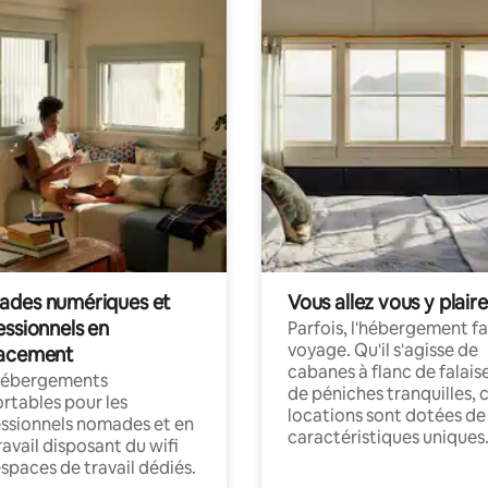
des numériques et
Vous allez vous y plaire
essionnels en
Parfois, l'hébergement fai
voyage. Qu'il s'agisse de
acement
cabanes à flanc de falais
hébergements
de péniches tranquilles, 
rtables pour les
locations sont dotées de
ssionnels nomades et en
caractéristiques uniques
ravail disposant du wifi
espaces de travail dédiés.