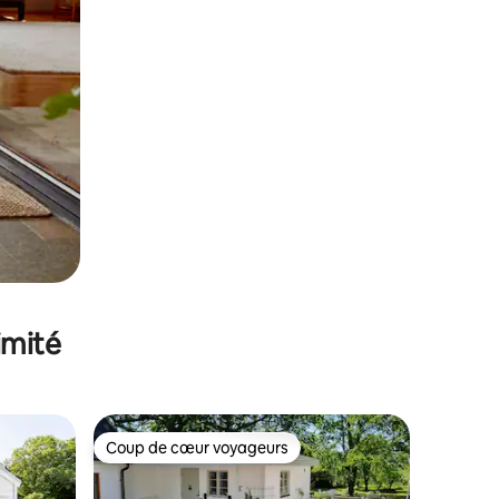
imité
Coup de cœur voyageurs
lus appréciés
Coup de cœur voyageurs