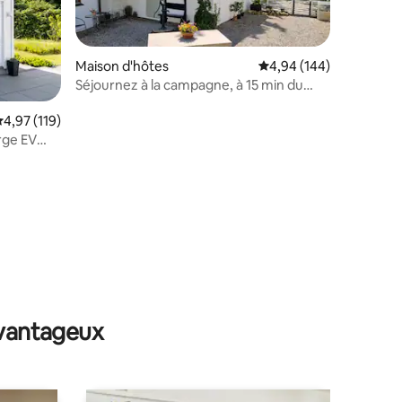
Maison d'hôtes
Évaluation moyenne sur
4,94 (144)
Séjournez à la campagne, à 15 min du
centre de Malmö
valuation moyenne sur la base de 119 commentaires : 4,97 sur 5
4,97 (119)
rge EV
taires : 4,96 sur 5
avantageux