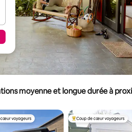
tions moyenne et longue durée à prox
 cœur voyageurs
Coup de cœur voyageurs
 cœur voyageurs
Coups de cœur voyageurs les p