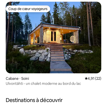
Coup de cœur voyageurs
Coup de cœur voyageurs
Cabane ⋅ Soini
Évaluation mo
4,91 (22)
Ulvontähti - un chalet moderne au bord du lac
Destinations à découvrir