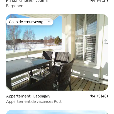
Maison d'hôtes ⋅ Luoma
Évaluation mo
4,94 (31)
Barponen
Coup de cœur voyageurs
Coup de cœur voyageurs
Appartement ⋅ Lappajärvi
Évaluation mo
4,73 (48)
Appartement de vacances Putti