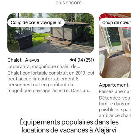
plus encore.
Coup de cœur voyageurs
Coup de cœur vo
Coup de cœur voyageurs
Coup de cœur vo
Chalet ⋅ Alavus
Évaluation moyenne sur la base 
4,94 (251)
Leporanta, magnifique chalet de
vacances sur la rive du lac Kuorasjärvi
Chalet confortable construit en 2019, qui
peut accueillir confortablement 6
personnes tout en profitant du
Appartement ⋅ Vi
magnifique paysage lacustre. Dans une
Passez une nuit 
chambre, il y a un lit double (160 cm),
Détendez-vous seu
dans l'autre, 2 lits doubles (140 cm)
famille dans un a
superposés. Le chalet dispose d'une
paisible et spacieu
douche et de toilettes avec chasse
ambiance chaleureuse. Héb
d'eau. Sur la terrasse de la plage, un petit
Équipements populaires dans les
facile et sans souc
abri, un barbecue à gaz et une table à
courte ou de longue du
locations de vacances à Alajärvi
manger. Dans le sauna, il y a un bain à
comprend les servi
remous et une terrasse, où le soleil du