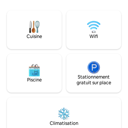
L'appartement di
soir brille magnifiquement. La plage est
chaleur aérotherm
peu profonde et convient également
exposée ouest et 
aux enfants. Le terrain est calme et
charbon de bois. Piste cyclable sécurisée
protégé des voisins par des arbres. Pas
vers le centre et v
d'animaux de compagnie.
À distance de marc
(petit-déjeuner e
Cuisine
Wifi
en semaine). Des sentiers de
randonnée, du disc 
ski de Lakis sont à
Stationnement
Piscine
gratuit sur place
Climatisation