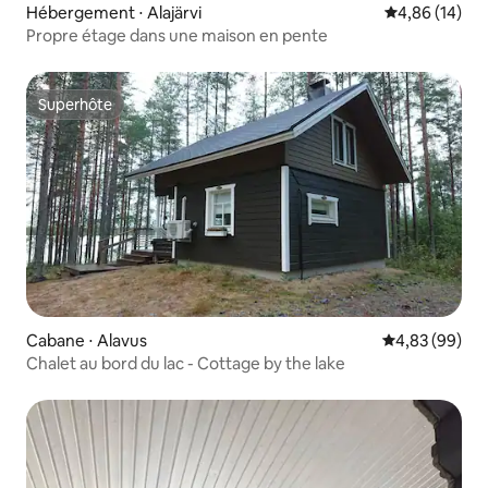
Hébergement ⋅ Alajärvi
Évaluation mo
4,86 (14)
Propre étage dans une maison en pente
Superhôte
Superhôte
Cabane ⋅ Alavus
Évaluation mo
4,83 (99)
Chalet au bord du lac - Cottage by the lake