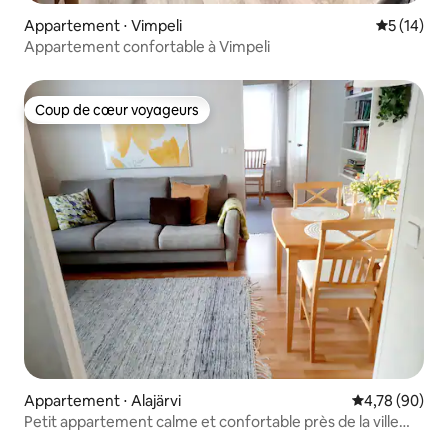
Appartement ⋅ Vimpeli
Évaluation
5 (14)
Appartement confortable à Vimpeli
Coup de cœur voyageurs
Coup de cœur voyageurs
Appartement ⋅ Alajärvi
Évaluation mo
4,78 (90)
Petit appartement calme et confortable près de la ville
d'Alajärvi