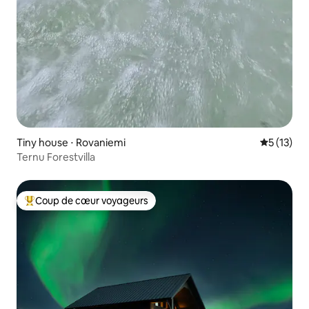
Tiny house ⋅ Rovaniemi
Évaluation
5 (13)
Ternu Forestvilla
Coup de cœur voyageurs
Coups de cœur voyageurs les plus appréciés