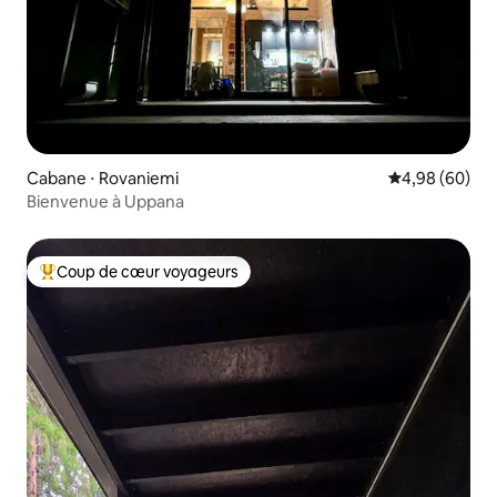
Cabane ⋅ Rovaniemi
Évaluation mo
4,98 (60)
Bienvenue à Uppana
Coup de cœur voyageurs
Coups de cœur voyageurs les plus appréciés