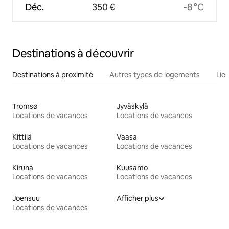
Déc.
350 €
-8 °C
Destinations à découvrir
Destinations à proximité
Autres types de logements
Lie
Tromsø
Jyväskylä
Locations de vacances
Locations de vacances
Kittilä
Vaasa
Locations de vacances
Locations de vacances
Kiruna
Kuusamo
Locations de vacances
Locations de vacances
Joensuu
Afficher plus
Locations de vacances