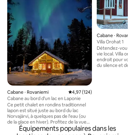
Cabane ⋅ Rovanie
Villa Orohat 1
Détendez-vous et
vie local. Villa orohat vous offre un
endroit pour vous 
du silence et de la
local de Nivankylä
de la cheminée et 
nourriture dans un
équipée. Après un
Cabane ⋅ Rovaniemi
Évaluation moyenne sur la base 
4,97 (124)
vous pourrez vou
Cabane au bord d'un lac en Laponie
sauna finlandais tr
Ce petit chalet en rondins traditionnel
trouve un lit King
lapon est situé juste au bord du lac
selon les recherch
Norvajärvi, à quelques pas de l'eau (ou
meilleur sommeil 
de la glace en hiver). Profitez de la vue
rondins ? L'aide est toujours proche car
Équipements populaires dans les
sur le lac et de la forêt qui vous entoure,
nous habitons dan
plongez dans la nature, ses sons et ses
serez nos quêtes e