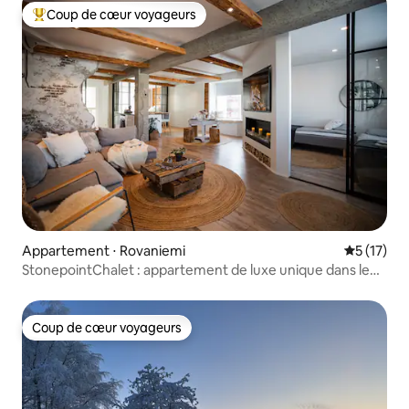
Coup de cœur voyageurs
Coups de cœur voyageurs les plus appréciés
Appartement ⋅ Rovaniemi
Évaluation
5 (17)
StonepointChalet : appartement de luxe unique dans le
centre
Coup de cœur voyageurs
Coup de cœur voyageurs