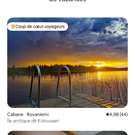
Coup de cœur voyageurs
Coups de cœur voyageurs les plus appréciés
Cabane ⋅ Rovaniemi
Évaluation mo
4,98 (44)
Île arctique de Koivusaari