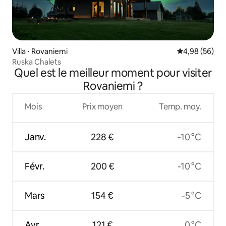
Villa ⋅ Rovaniemi
Évaluation mo
4,98 (56)
Ruska Chalets
Quel est le meilleur moment pour visiter
Rovaniemi ?
Mois
Prix moyen
Temp. moy.
Janv.
228 €
-10 °C
Févr.
200 €
-10 °C
Mars
154 €
-5 °C
Avr.
121 €
0 °C