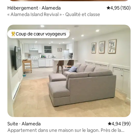
Hébergement ⋅ Alameda
Évaluation moy
4,95 (150)
« Alameda Island Revival » - Qualité et classe
Coup de cœur voyageurs
Coups de cœur voyageurs les plus appréciés
Suite ⋅ Alameda
Évaluation mo
4,94 (99)
Appartement dans une maison sur le lagon. Près de la
plage