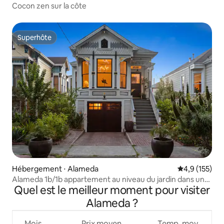
Cocon zen sur la côte
Superhôte
Superhôte
Hébergement ⋅ Alameda
Évaluation mo
4,9 (155)
Alameda 1b/1b appartement au niveau du jardin dans une
Quel est le meilleur moment pour visiter
maison victorienne de 1885
Alameda ?
Mois
Prix moyen
Temp. moy.