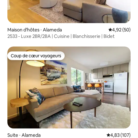
Maison d'hôtes ⋅ Alameda
Évaluation mo
4,92 (50)
2533 - Luxe 2BR/2BA | Cuisine | Blanchisserie | Bidet
Coup de cœur voyageurs
Coup de cœur voyageurs
Suite ⋅ Alameda
Évaluation moy
4,83 (107)