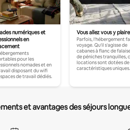
des numériques et
Vous allez vous y plaire
essionnels en
Parfois, l'hébergement fai
voyage. Qu'il s'agisse de
acement
cabanes à flanc de falais
hébergements
de péniches tranquilles, 
rtables pour les
locations sont dotées de
ssionnels nomades et en
caractéristiques uniques
ravail disposant du wifi
espaces de travail dédiés.
ments et avantages des séjours longu