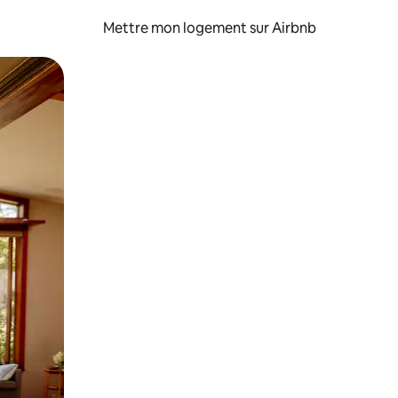
Mettre mon logement sur Airbnb
sant glisser.