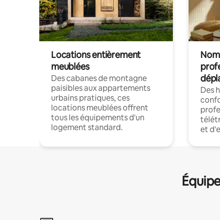
Locations entièrement
Noma
meublées
prof
dépl
Des cabanes de montagne
paisibles aux appartements
Des 
urbains pratiques, ces
confo
locations meublées offrent
profe
tous les équipements d'un
télét
logement standard.
et d'
Équipe