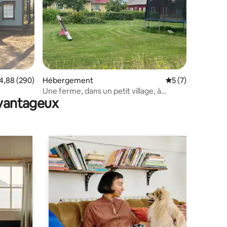
ntaires : 4,74 sur 5
valuation moyenne sur la base de 290 commentaires : 4,88 sur 5
4,88 (290)
Hébergement
Évaluation moyenn
5 (7)
Une ferme, dans un petit village, à
avantageux
Vakkila.