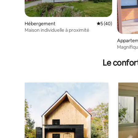
Hébergement
Évaluation moyenne
5 (40)
Maison individuelle à proximité
Apparte
Magnifiqu
Le confor