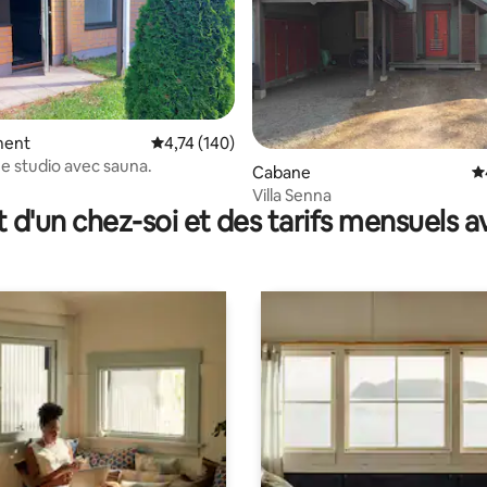
 sur la base de 40 commentaires : 5 sur 5
ment
Évaluation moyenne sur la base de 140 comme
4,74 (140)
e studio avec sauna.
Cabane
É
Villa Senna
t d'un chez-soi et des tarifs mensuels 