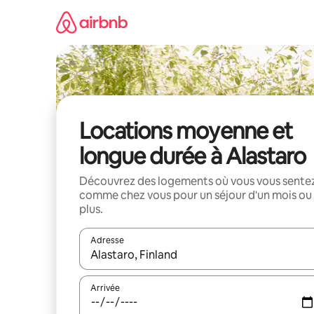
Aller
directement
au
contenu
Locations moyenne et
longue durée à Alastaro
Découvrez des logements où vous vous sente
comme chez vous pour un séjour d'un mois ou
plus.
Adresse
Lorsque les résultats s'affichent, utilisez les flèc
Arrivée