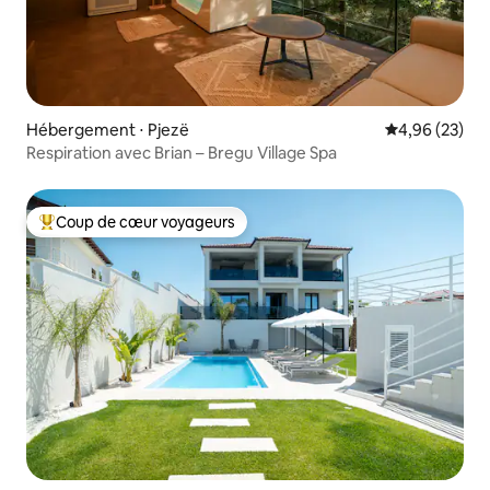
Hébergement ⋅ Pjezë
Évaluation mo
4,96 (23)
Respiration avec Brian – Bregu Village Spa
Coup de cœur voyageurs
Coups de cœur voyageurs les plus appréciés