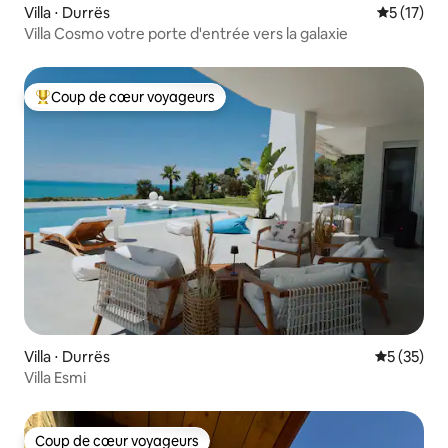
Villa ⋅ Durrës
Évaluation
5 (17)
Villa Cosmo votre porte d'entrée vers la galaxie
Coup de cœur voyageurs
Coups de cœur voyageurs les plus appréciés
Villa ⋅ Durrës
Évaluation
5 (35)
Villa Esmi
Coup de cœur voyageurs