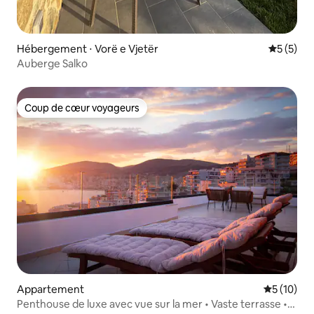
Hébergement ⋅ Vorë e Vjetër
Évaluatio
5 (5)
Auberge Salko
Coup de cœur voyageurs
Coup de cœur voyageurs
Appartement
Évaluation
5 (10)
Penthouse de luxe avec vue sur la mer • Vaste terrasse •