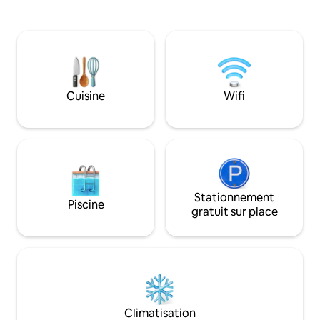
- Jacuzzi pour 5 personnes - Sauna
Paisible, privé, et
infrarouge. - Bain turc - Hammam spa -
Piscine ☞ privée r
Fauteuil de massage 4D Premium -
Cuisine entièreme
Télévision 75" avec son home cinéma -
rapide ★ « Nous a
PS4 PRO - Table de ping-pong -
nombreux endroits,
Connexion Internet 500 Mbs - salle de
fait nous sentir c
jeux : billard, jeu de fléchettes, etc. ;
Idéal pour les fami
Cuisine
Wifi
SALLE DE SPORT : vélo elliptique, tapis de
petits groupes qui 
course, vélo d'appartement, etc. Piscine
sans isolement.
chauffée* eau à 28 °C
Stationnement
Piscine
gratuit sur place
Climatisation