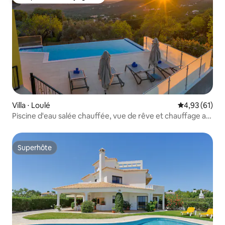
Coup de cœur voyageurs
Villa ⋅ Loulé
Évaluation mo
4,93 (61)
Piscine d'eau salée chauffée, vue de rêve et chauffage au
sol
Superhôte
Superhôte