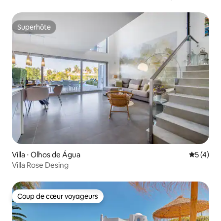
Superhôte
Superhôte
Villa ⋅ Olhos de Água
Évaluatio
5 (4)
Villa Rose Desing
Coup de cœur voyageurs
Coup de cœur voyageurs