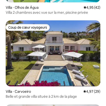
Villa ⋅ Olhos de Água
Évaluation mo
4,95 (42)
Villa 2 chambres avec vue sur la mer, piscine privée
Coup de cœur voyageurs
Coup de cœur voyageurs
Villa ⋅ Carvoeiro
Évaluation mo
4,97 (29)
Belle et grande villa située à 2 km de la plage