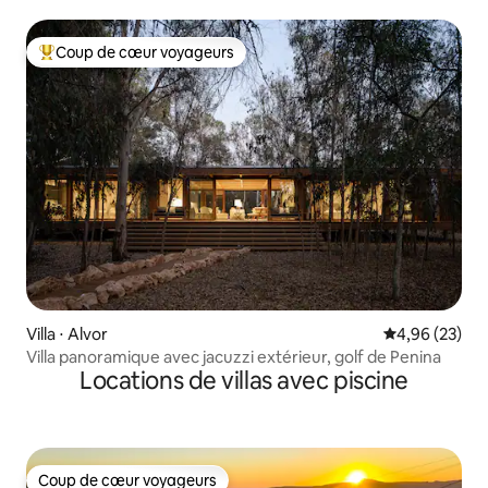
Coup de cœur voyageurs
Coups de cœur voyageurs les plus appréciés
Villa ⋅ Alvor
Évaluation mo
4,96 (23)
Villa panoramique avec jacuzzi extérieur, golf de Penina
Locations de villas avec piscine
Coup de cœur voyageurs