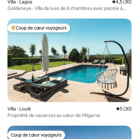
Villa ⋅ Lagoa
Évaluation m
4,5 (30)
Goldeneye · Villa de luxe de 6 chambres avec piscine à
débordement
Coup de cœur voyageurs
Coups de cœur voyageurs les plus appréciés
Villa ⋅ Loulé
Évaluation
5 (30)
Propriété de vacances au cœur de l'Algarve
Coup de cœur voyageurs
Coup de cœur voyageurs