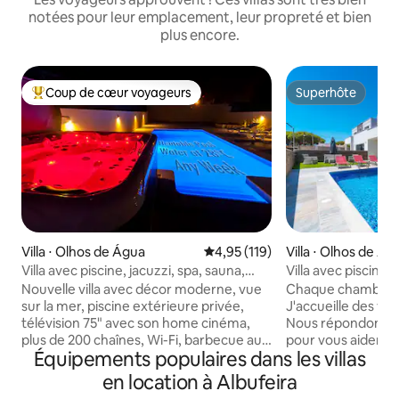
notées pour leur emplacement, leur propreté et bien
plus encore.
Coup de cœur voyageurs
Superhôte
Coups de cœur voyageurs les plus appréciés
Superhôte
Villa ⋅ Olhos de Água
Évaluation moyenne sur la base 
4,95 (119)
Villa ⋅ Olhos de Ág
Villa avec piscine, jacuzzi, spa, sauna,
Villa avec piscine 
massage, salle de sport et jeux
2 suites | Climatisa
Nouvelle villa avec décor moderne, vue
Chaque chambre a
sur la mer, piscine extérieure privée,
J'accueille des vo
télévision 75" avec son home cinéma,
Nous répondons à 
plus de 200 chaînes, Wi-Fi, barbecue au
pour vous aider à 
Équipements populaires dans les villas
gaz, climatisation dans toutes les
Airbnb en Algarve. Villa privée 
chambres, à 10 minutes à pied de la rue
2 500 pieds carrés
en location à Albufeira
Oura. Piscine avec soleil toute la journée.
exclusive À 20 min 