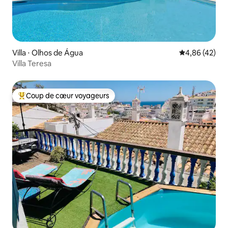
Villa ⋅ Olhos de Água
Évaluation mo
4,86 (42)
Villa Teresa
Coup de cœur voyageurs
Coups de cœur voyageurs les plus appréciés