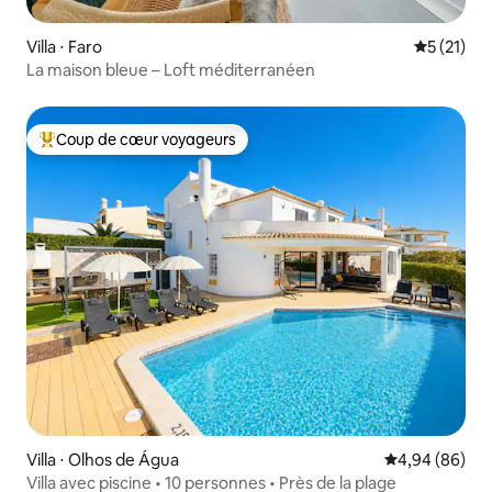
Villa ⋅ Faro
Évaluation
5 (21)
La maison bleue – Loft méditerranéen
Coup de cœur voyageurs
Coups de cœur voyageurs les plus appréciés
Villa ⋅ Olhos de Água
Évaluation mo
4,94 (86)
Villa avec piscine • 10 personnes • Près de la plage