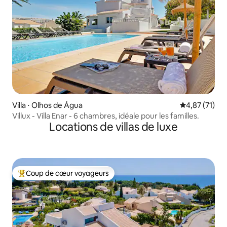
Villa ⋅ Olhos de Água
Évaluation mo
4,87 (71)
Villux - Villa Enar - 6 chambres, idéale pour les familles.
Locations de villas de luxe
Coup de cœur voyageurs
Coups de cœur voyageurs les plus appréciés