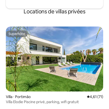
Locations de villas privées
Superhôte
Superhôte
Villa ⋅ Portimão
Évaluation mo
4,61 (71)
Villa Elodie Piscine privé, parking, wifi gratuit