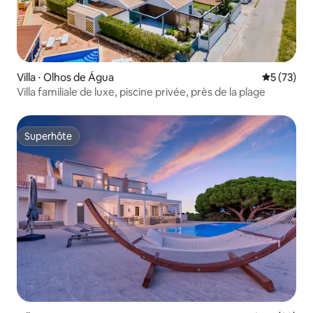
Villa ⋅ Olhos de Água
Évaluation
5 (73)
Villa familiale de luxe, piscine privée, près de la plage
Superhôte
Superhôte