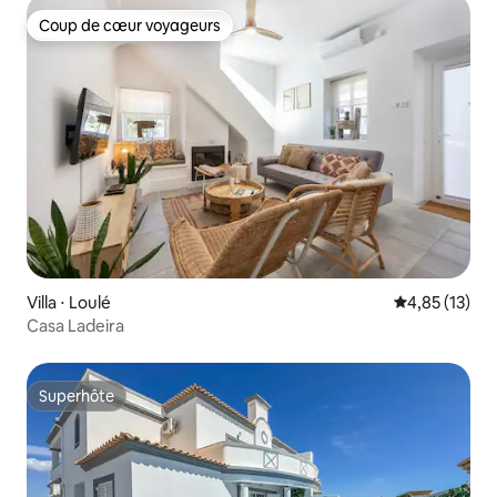
Coup de cœur voyageurs
Coup de cœur voyageurs
Villa ⋅ Loulé
Évaluation mo
4,85 (13)
Casa Ladeira
Superhôte
Superhôte