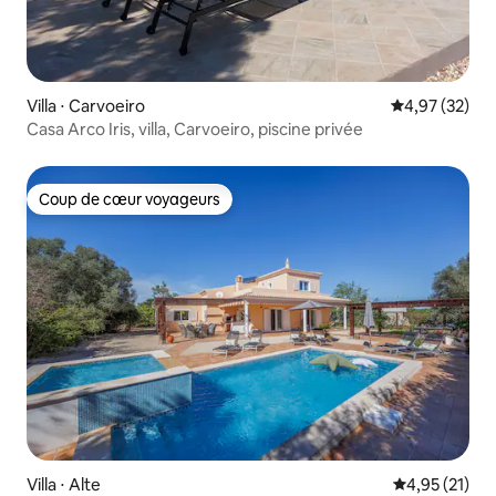
Villa ⋅ Carvoeiro
Évaluation mo
4,97 (32)
Casa Arco Iris, villa, Carvoeiro, piscine privée
Coup de cœur voyageurs
Coup de cœur voyageurs
Villa ⋅ Alte
Évaluation mo
4,95 (21)