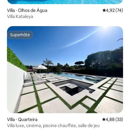
Villa ⋅ Olhos de Água
Évaluation mo
4,92 (74)
Villa Kataleya
Superhôte
Superhôte
Villa ⋅ Quarteira
Évaluation mo
4,88 (33)
Villa luxe, cinéma, piscine chauffée, salle de jeu