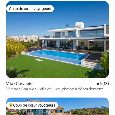
Coup de cœur voyageurs
Coup de cœur voyageurs
Villa ⋅ Carvoeiro
Évaluation
5 (18)
Vivenda Boa Vida - Villa de luxe, piscine à débordement
chauffée
Coup de cœur voyageurs
Coups de cœur voyageurs les plus appréciés