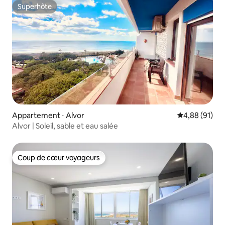
Superhôte
Superhôte
Appartement ⋅ Alvor
Évaluation mo
4,88 (91)
Alvor | Soleil, sable et eau salée
Coup de cœur voyageurs
Coup de cœur voyageurs