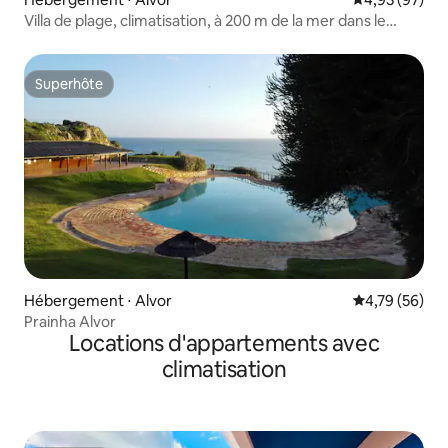
Villa de plage, climatisation, à 200 m de la mer dans le
village de Prainha
Superhôte
Superhôte
Hébergement ⋅ Alvor
Évaluation mo
4,79 (56)
Prainha Alvor
Locations d'appartements avec
climatisation