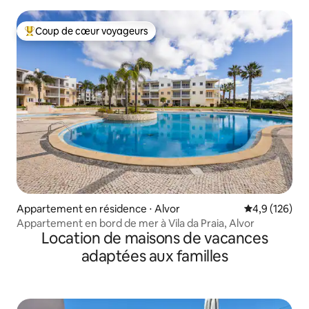
Coup de cœur voyageurs
Coups de cœur voyageurs les plus appréciés
Appartement en résidence ⋅ Alvor
Évaluation mo
4,9 (126)
Appartement en bord de mer à Vila da Praia, Alvor
Location de maisons de vacances
adaptées aux familles