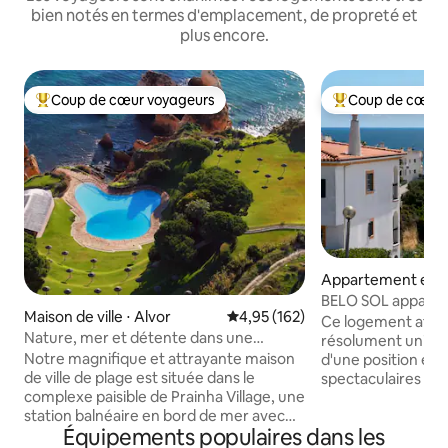
bien notés en termes d'emplacement, de propreté et
plus encore.
Coup de cœur voyageurs
Coup de cœur 
Coups de cœur voyageurs les plus appréciés
Coups de cœur vo
Appartement en r
⋅ Carvoeiro
BELO SOL apparte
Maison de ville ⋅ Alvor
Évaluation moyenne sur la base 
4,95 (162)
vue sur la mer
Ce logement affic
Nature, mer et détente dans une
résolument unique.
charmante maison de plage à Prainha
Notre magnifique et attrayante maison
d'une position él
de ville de plage est située dans le
spectaculaires sur l
complexe paisible de Prainha Village, une
L'appartement di
station balnéaire en bord de mer avec
d'une salle d'eau, 
Équipements populaires dans les
plus de 35 ha de jardins sur les falaises.
toit privé. Piscin