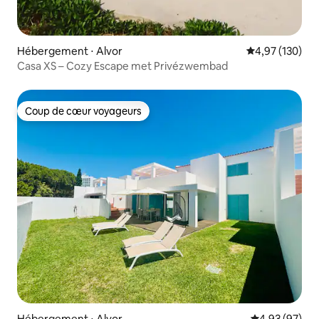
Hébergement ⋅ Alvor
Évaluation moy
4,97 (130)
Casa XS – Cozy Escape met Privézwembad
Coup de cœur voyageurs
Coup de cœur voyageurs
Hébergement ⋅ Alvor
Évaluation mo
4,93 (97)