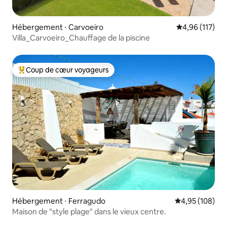
Hébergement ⋅ Carvoeiro
Évaluation moy
4,96 (117)
Villa_Carvoeiro_Chauffage de la piscine
Coup de cœur voyageurs
Coups de cœur voyageurs les plus appréciés
Hébergement ⋅ Ferragudo
Évaluation moy
4,95 (108)
Maison de "style plage" dans le vieux centre.