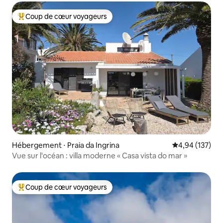
Coup de cœur voyageurs
Coups de cœur voyageurs les plus appréciés
Hébergement ⋅ Praia da Ingrina
Évaluation moy
4,94 (137)
Vue sur l'océan : villa moderne « Casa vista do mar »
Coup de cœur voyageurs
Coups de cœur voyageurs les plus appréciés