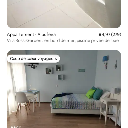
Appartement ⋅ Albufeira
Évaluation moy
4,97 (279)
Villa Rossi Garden : en bord de mer, piscine privée de luxe
Coup de cœur voyageurs
Coup de cœur voyageurs