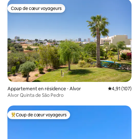
Coup de cœur voyageurs
Coup de cœur voyageurs
Appartement en résidence ⋅ Alvor
Évaluation moy
4,91 (107)
Alvor Quinta de São Pedro
Coup de cœur voyageurs
Coups de cœur voyageurs les plus appréciés