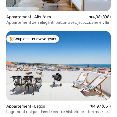
Appartement ⋅ Albufeira
Évaluation moy
4,98 (398)
Appartement zen élégant, balcon avec jacuzzi, vieille ville
Coup de cœur voyageurs
Coups de cœur voyageurs les plus appréciés
Appartement ⋅ Lagos
Évaluation moy
4,97 (661)
Logement unique dans le centre historique – terrasse sur
le toit