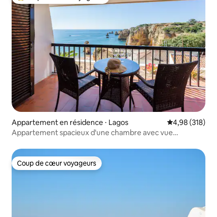
Coups de cœur voyageurs les plus appréciés
Appartement en résidence ⋅ Lagos
Évaluation moy
4,98 (318)
Appartement spacieux d'une chambre avec vue
imprenable sur l'océan
Coup de cœur voyageurs
Coup de cœur voyageurs