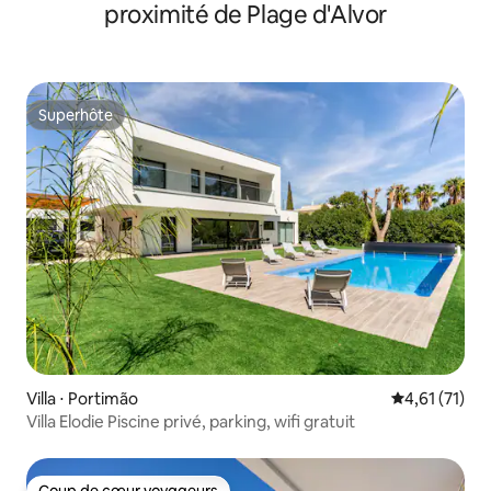
proximité de Plage d'Alvor
Superhôte
Superhôte
Villa ⋅ Portimão
Évaluation mo
4,61 (71)
Villa Elodie Piscine privé, parking, wifi gratuit
Coup de cœur voyageurs