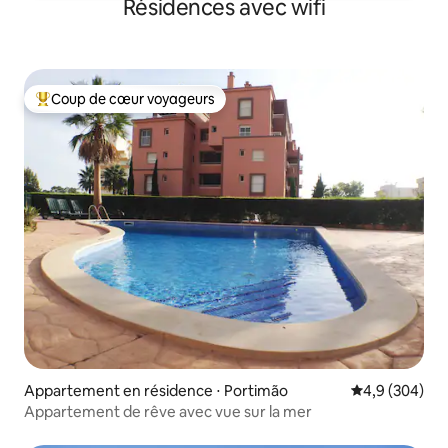
Résidences avec wifi
Coup de cœur voyageurs
Coups de cœur voyageurs les plus appréciés
Appartement en résidence ⋅ Portimão
Évaluation mo
4,9 (304)
Appartement de rêve avec vue sur la mer