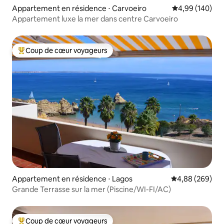
Appartement en résidence ⋅ Carvoeiro
Évaluation moy
4,99 (140)
Appartement luxe la mer dans centre Carvoeiro
Coup de cœur voyageurs
Coups de cœur voyageurs les plus appréciés
Appartement en résidence ⋅ Lagos
Évaluation moy
4,88 (269)
Grande Terrasse sur la mer (Piscine/WI-FI/AC)
Coup de cœur voyageurs