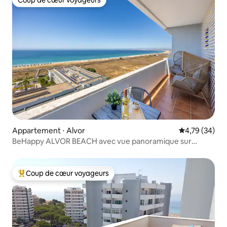
Coup de cœur voyageurs
Appartement ⋅ Alvor
Évaluation mo
4,79 (34)
BeHappy ALVOR BEACH avec vue panoramique sur
l'océan
Coup de cœur voyageurs
Coups de cœur voyageurs les plus appréciés