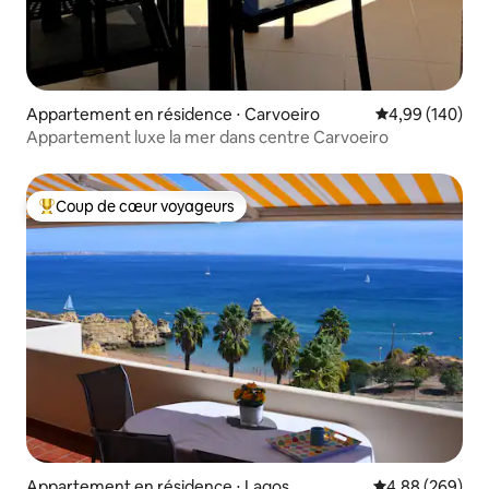
Appartement en résidence ⋅ Carvoeiro
Évaluation moy
4,99 (140)
Appartement luxe la mer dans centre Carvoeiro
Coup de cœur voyageurs
Coups de cœur voyageurs les plus appréciés
Appartement en résidence ⋅ Lagos
Évaluation moy
4,88 (269)