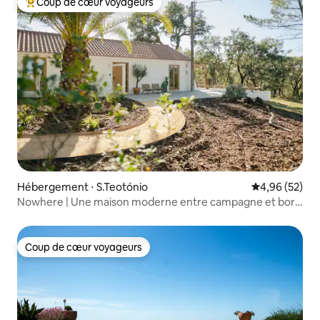
Coup de cœur voyageurs
Coups de cœur voyageurs les plus appréciés
Hébergement ⋅ S.Teotónio
Évaluation mo
4,96 (52)
Nowhere | Une maison moderne entre campagne et bord
de mer
Coup de cœur voyageurs
Coup de cœur voyageurs