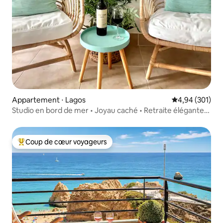
Appartement ⋅ Lagos
Évaluation moy
4,94 (301)
Studio en bord de mer • Joyau caché • Retraite élégante
dans un jardin
Coup de cœur voyageurs
Coups de cœur voyageurs les plus appréciés