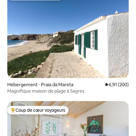
Hébergement ⋅ Praia da Mareta
Évaluation moy
4,91 (200)
Magnifique maison de plage à Sagres
Coup de cœur voyageurs
Coups de cœur voyageurs les plus appréciés