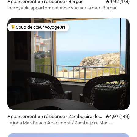
Appartement en résidence ⋅ Burgau
Évaluation moy
4,92 (178)
Incroyable appartement avec vue sur la mer, Burgau
Coup de cœur voyageurs
Coups de cœur voyageurs les plus appréciés
Appartement en résidence ⋅ Zambujeira do
Évaluation moy
4,97 (149)
Mar
Lajinha Mar-Beach Apartment / Zambujeira Mar -
Appartement de plage