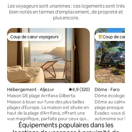
Les voyageurs sont unanimes : ces logements sont très
bien notés en termes d'emplacement, de propreté et
plus encore.
Coup de cœur voyageurs
Coup de cœur 
Coup de cœur voyageurs
Coups de cœur vo
Hébergement ⋅ Aljezur
Évaluation moyenne sur la base
4,9 (320)
Dôme ⋅ Faro
Maison DE plage Arrifana Gilberta
Dôme écologique d
Maison à louer sur l'une des plus belles
Dôme au calme dan
plages d'Europe. La maison est située en
plage presque priv
haut de la plage d'Arrifana, offrant une
Évadez-vous dans 
vue magnifique, parfaite pour ceux qui
autonome sur la cô
Équipements populaires dans les
souhaitent passer un séjour calme,
Alimenté par l’éner
raffiné et relaxant au bord de la mer. La
pleine nature, ce l