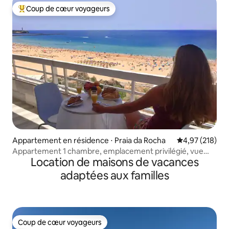
Coup de cœur voyageurs
Coups de cœur voyageurs les plus appréciés
Appartement en résidence ⋅ Praia da Rocha
Évaluation moy
4,97 (218)
Appartement 1 chambre, emplacement privilégié, vue
Location de maisons de vacances
spectaculaire
adaptées aux familles
Coup de cœur voyageurs
Coup de cœur voyageurs