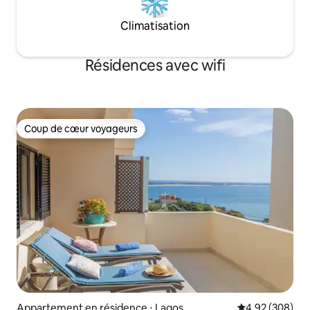
Climatisation
Résidences avec wifi
Coup de cœur voyageurs
Coup de cœur voyageurs
Appartement en résidence ⋅ Lagos
Évaluation moy
4,92 (308)