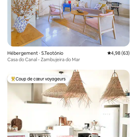
Hébergement ⋅ S.Teotónio
Évaluation mo
4,98 (63)
Casa do Canal - Zambujeira do Mar
Coup de cœur voyageurs
Coups de cœur voyageurs les plus appréciés