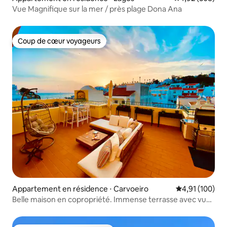
Vue Magnifique sur la mer / près plage Dona Ana
Coup de cœur voyageurs
Coup de cœur voyageurs
Appartement en résidence ⋅ Carvoeiro
Évaluation moy
4,91 (100)
Belle maison en copropriété. Immense terrasse avec vue
sur la mer.