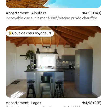
Appartement ⋅ Albufeira
Évaluation moy
4,93 (149)
Incroyable vue sur la mer à 180°/piscine privée chauffée
Coup de cœur voyageurs
Coups de cœur voyageurs les plus appréciés
Appartement ⋅ Lagos
Évaluation moy
4,98 (225)