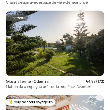
Chalet design avec espace de vie extérieur privé
Superhôte
Superhôte
Gîte à la ferme ⋅ Odemira
Évaluation moy
4,93 (173)
Maison de campagne près de la mer Pack Aventure
Coup de cœur voyageurs
Coups de cœur voyageurs les plus appréciés