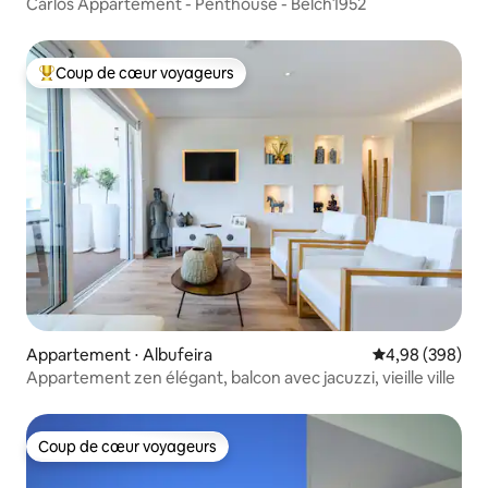
Carlos Appartement - Penthouse - Belch1952
Coup de cœur voyageurs
Coups de cœur voyageurs les plus appréciés
Appartement ⋅ Albufeira
Évaluation moy
4,98 (398)
Appartement zen élégant, balcon avec jacuzzi, vieille ville
Coup de cœur voyageurs
Coup de cœur voyageurs