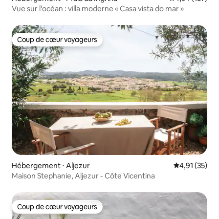
Vue sur l'océan : villa moderne « Casa vista do mar »
Coup de cœur voyageurs
Coup de cœur voyageurs
Hébergement ⋅ Aljezur
Évaluation mo
4,91 (35)
Maison Stephanie, Aljezur - Côte Vicentina
Coup de cœur voyageurs
Coup de cœur voyageurs