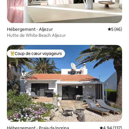
Hébergement ⋅ Aljezur
Évaluation
5 (46)
Hutte de White Beach Aljezur
Coup de cœur voyageurs
Coups de cœur voyageurs les plus appréciés
Hébergement ⋅ Praia da Ingrina
Évaluation moy
4,94 (137)