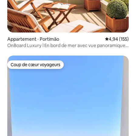
Appartement ⋅ Portimão
Évaluation moy
4,94 (155)
OnBoard Luxury l En bord de mer avec vue panoramique
sur l'océan
Coup de cœur voyageurs
Coup de cœur voyageurs