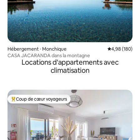
Hébergement ⋅ Monchique
Évaluation moy
4,98 (180)
CASA JACARANDA dans la montagne
Locations d'appartements avec
climatisation
Coup de cœur voyageurs
Coups de cœur voyageurs les plus appréciés