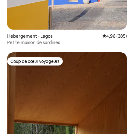
Hébergement ⋅ Lagos
Évaluation moy
4,96 (385)
Petite maison de sardines
Coup de cœur voyageurs
Coup de cœur voyageurs