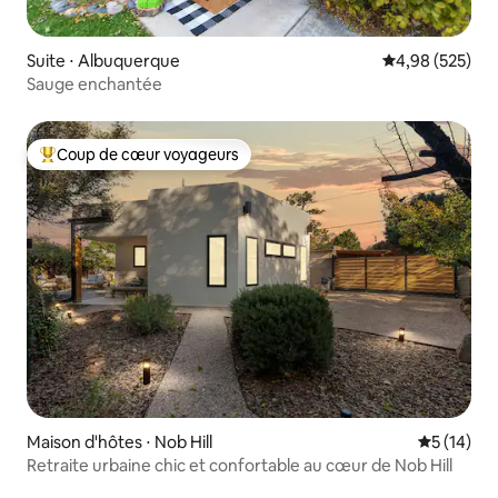
Suite ⋅ Albuquerque
Évaluation moy
4,98 (525)
Sauge enchantée
Coup de cœur voyageurs
Coups de cœur voyageurs les plus appréciés
Maison d'hôtes ⋅ Nob Hill
Évaluation
5 (14)
Retraite urbaine chic et confortable au cœur de Nob Hill