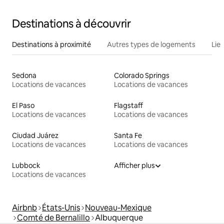
Destinations à découvrir
Destinations à proximité
Autres types de logements
Lie
Sedona
Colorado Springs
Locations de vacances
Locations de vacances
El Paso
Flagstaff
Locations de vacances
Locations de vacances
Ciudad Juárez
Santa Fe
Locations de vacances
Locations de vacances
Lubbock
Afficher plus
Locations de vacances
Airbnb
États-Unis
Nouveau-Mexique
Comté de Bernalillo
Albuquerque