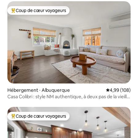
Coup de cœur voyageurs
Coups de cœur voyageurs les plus appréciés
Hébergement ⋅ Albuquerque
Évaluation moy
4,99 (108)
Casa Colibri : style NM authentique, à deux pas de la vieille
ville
Coup de cœur voyageurs
Coups de cœur voyageurs les plus appréciés