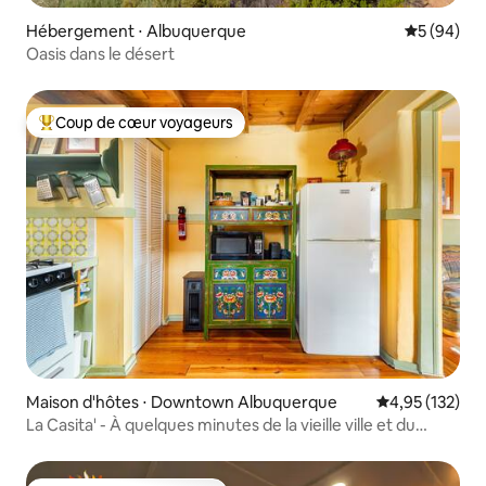
Hébergement ⋅ Albuquerque
Évaluation
5 (94)
Oasis dans le désert
Coup de cœur voyageurs
Coups de cœur voyageurs les plus appréciés
Maison d'hôtes ⋅ Downtown Albuquerque
Évaluation moy
4,95 (132)
La Casita' - À quelques minutes de la vieille ville et du
centre-ville !