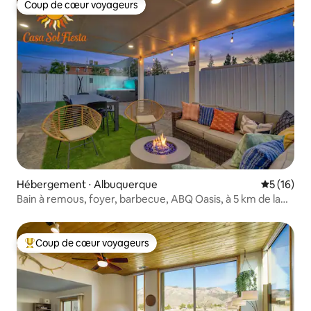
Coup de cœur voyageurs
Coup de cœur voyageurs
Hébergement ⋅ Albuquerque
Évaluation
5 (16)
Bain à remous, foyer, barbecue, ABQ Oasis, à 5 km de la
vieille ville
Coup de cœur voyageurs
Coups de cœur voyageurs les plus appréciés