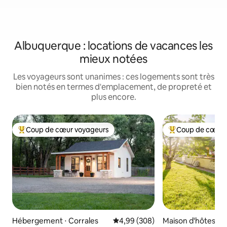
Albuquerque : locations de vacances les
mieux notées
Les voyageurs sont unanimes : ces logements sont très
bien notés en termes d'emplacement, de propreté et
plus encore.
Coup de cœur voyageurs
Coup de cœur 
Coups de cœur voyageurs les plus appréciés
Coups de cœur vo
Hébergement ⋅ Corrales
Évaluation moyenne sur la base 
4,99 (308)
Maison d'hôtes ⋅ 