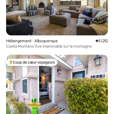
Hébergement ⋅ Albuquerque
Évaluation
5 (25)
Casita Montano Vue imprenable sur la montagne
Coup de cœur voyageurs
Coups de cœur voyageurs les plus appréciés