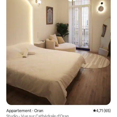
Appartement ⋅ Oran
Évaluation mo
4,71 (65)
Studio - Vue sur Cathédrale d'Oran