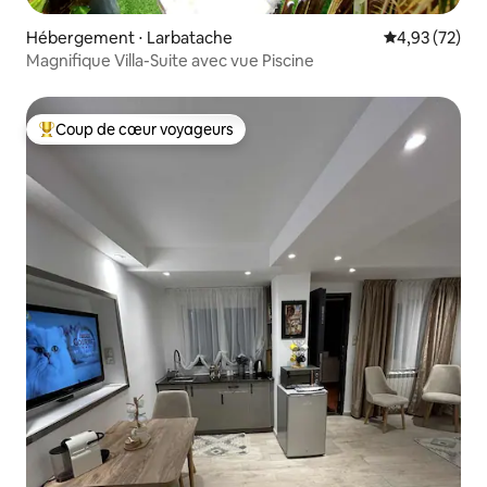
Hébergement ⋅ Larbatache
Évaluation mo
4,93 (72)
Magnifique Villa-Suite avec vue Piscine
Coup de cœur voyageurs
Coups de cœur voyageurs les plus appréciés