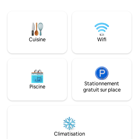
avec soin, vous y retrouverez la chaleur
plus grande plage 
d’un « chez-soi » alliée au confort d’un
mètres du centre v
hôtel, pour un séjour de détente
magasins et resta
inoubliable. Son emplacement
stratégique à Bou Ismaïl vous permettra
de visiter la région tout en séjournant au
calme, loin du tumulte de la ville.
Cuisine
Wifi
Stationnement
Piscine
gratuit sur place
Climatisation