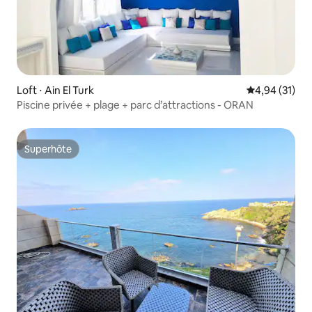
Loft ⋅ Ain El Turk
Évaluation mo
4,94 (31)
Piscine privée + plage + parc d’attractions - ORAN
Superhôte
Superhôte