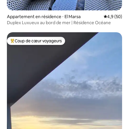
Appartement en résidence ⋅ El Marsa
Évaluation m
4,9 (50)
Duplex Luxueux au bord de mer | Résidence Océane
Coup de cœur voyageurs
Coups de cœur voyageurs les plus appréciés