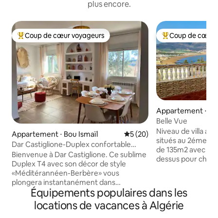
plus encore.
Coup de cœur voyageurs
Coup de cœur 
Coups de cœur voyageurs les plus appréciés
Coups de cœur vo
Appartement ⋅ Ti
Belle Vue
Niveau de villa a
Appartement ⋅ Bou Ismaïl
Évaluation moyenne sur la b
5 (20)
situés au 2éme ét
Dar Castiglione-Duplex confortable
de 135m2 avec ter
entre Alger et Tipaza
Bienvenue à Dar Castiglione. Ce sublime
dessus pour chacun "Belle vue " & 
Duplex T4 avec son décor de style
Ana ", idéal pour 
«Méditérannéen-Berbère» vous
panoramique sur 
plongera instantanément dans
la baie, sur la mer, 
Équipements populaires dans les
l'ambiance authentique et chaleureuse
centre touristique
algérienne. Dôté de tous les
locations de vacances à Algérie
le périmètre des s
équipements nécessaires et aménagé
la vieille ville de Tipasa, à 