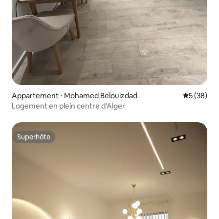
Appartement ⋅ Mohamed Belouizdad
Évaluation
5 (38)
Logement en plein centre d'Alger
Superhôte
Superhôte