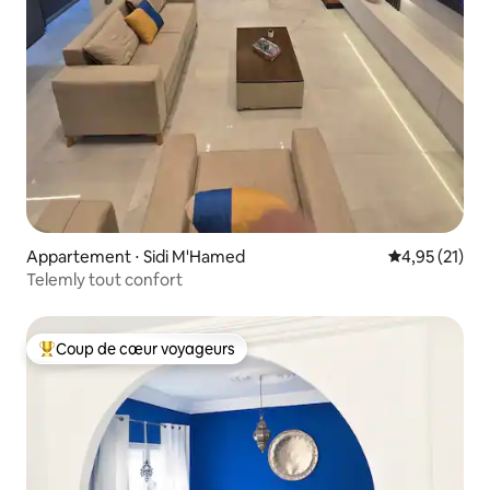
Appartement ⋅ Sidi M'Hamed
Évaluation mo
4,95 (21)
Telemly tout confort
Coup de cœur voyageurs
Coups de cœur voyageurs les plus appréciés