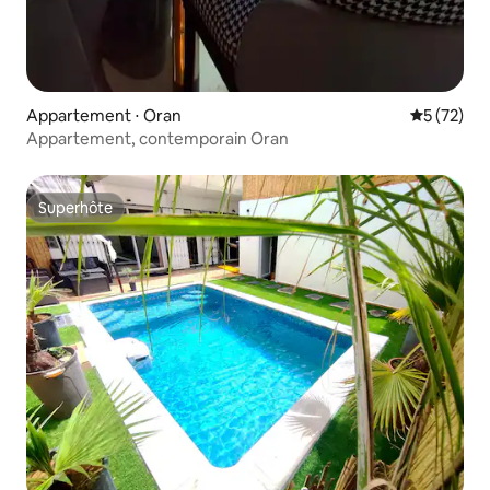
Appartement ⋅ Oran
Évaluation
5 (72)
Appartement, contemporain Oran
Superhôte
Superhôte