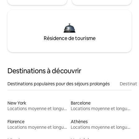
Résidence de tourisme
Destinations à découvrir
Destinations populaires pour des séjours prolongés
Destinati
New York
Barcelone
Locations moyenne et longue durée
Locations moyenne et longue durée
Florence
Athènes
Locations moyenne et longue durée
Locations moyenne et longue durée