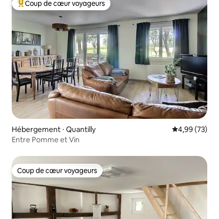
Coup de cœur voyageurs
Coups de cœur voyageurs les plus appréciés
Hébergement ⋅ Quantilly
Évaluation mo
4,99 (73)
Entre Pomme et Vin
Coup de cœur voyageurs
Coup de cœur voyageurs