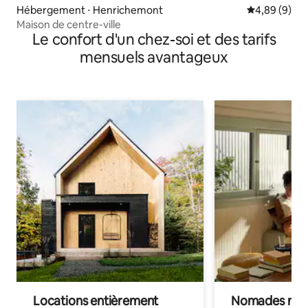
Hébergement ⋅ Henrichemont
Évaluation m
4,89 (9)
Maison de centre-ville
Le confort d'un chez-soi et des tarifs
mensuels avantageux
Locations entièrement
Nomades num