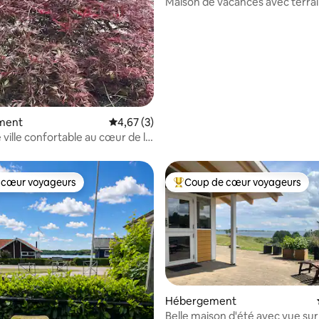
Maison de vacances avec terra
randonnée gratuit
ment
Évaluation moyenne sur la base de 3 comme
4,67 (3)
 ville confortable au cœur de la
ordborg.
 cœur voyageurs
Coup de cœur voyageurs
 cœur voyageurs
Coups de cœur voyageurs les p
Hébergement
Belle maison d'été avec vue sur