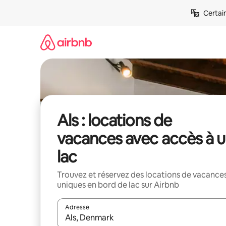
Aller
Certai
directement
au
contenu
Als : locations de
vacances avec accès à 
lac
Trouvez et réservez des locations de vacance
uniques en bord de lac sur Airbnb
Adresse
Lorsque les résultats s'affichent, utilisez les flèc