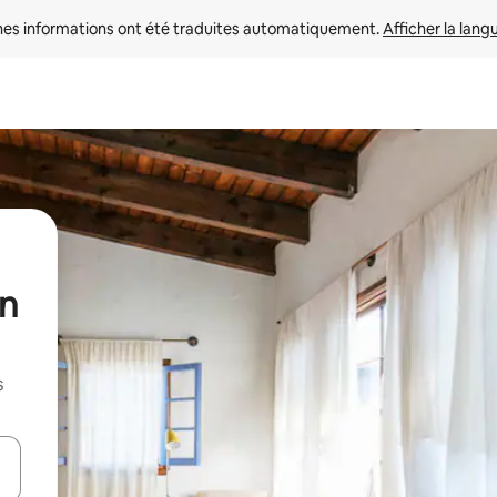
nes informations ont été traduites automatiquement. 
Afficher la lang
un
s
hes vers le haut et vers le bas pour les parcourir ou en appuyant et en fai