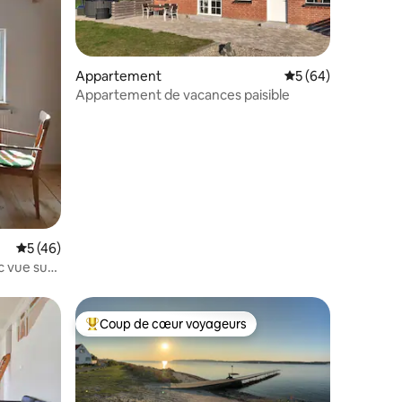
Appartement
Évaluation moyenne
5 (64)
Appartement de vacances paisible
taires : 4,68 sur 5
Évaluation moyenne sur la base de 46 commentaires : 5 sur 5
5 (46)
 vue sur
Coup de cœur voyageurs
Coups de cœur voyageurs les plus appréciés