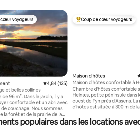
 cœur voyageurs
Coup de cœur voyageurs
 cœur voyageurs
Coups de cœur voyageurs les p
Maison d'hôtes
É
Maison d'hôtes confortable à H
la base de 194 commentaires : 4,84 sur 5
ment
Évaluation moyenne sur la base de 125 comme
4,84 (125)
péninsule près d'Assens.
Chambre d'hôtes confortable s
ge et belles collines
Helnæs, petite péninsule dans l
de 96 m². Dans le jardin, il y a
ouest de Fyn près d'Assens. La maison
oyer confortable et un abri avec
d'hôtes est située à 300 m de la
couchage. Nous sommes
Helnæs avec forêt et plage. End
 la forêt et de la prairie de la
pour la randonnée sur Helnæs 
ments populaires dans les locations avec
300 m d'une belle plage de
Pêche et observation des oisea
 à 1 km de Falsled Harbor, de
plage de baignade à Lillebælt. Si vous
o et d'un très bon restaurant
aimez le kitesurf, le parapente 
ndkanten ». Nous sommes