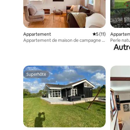
Appartement
Évaluation moyenne
5 (11)
Apparte
Appartement de maison de campagne 2
Perle natu
Autr
sur la mer Baltique
Superhôte
Superhôte