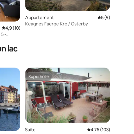
Appartement
Évaluation moyenn
5 (9)
Keagnes Faerge Kro / Osterby
Évaluation moyenne sur la base de 10 commentaires : 4,9 sur 5
4,9 (10)
5 -
taires : 4,65 sur 5
n lac
Superhôte
lus appréciés
Superhôte
Suite
Évaluation moyenne sur
4,76 (103)