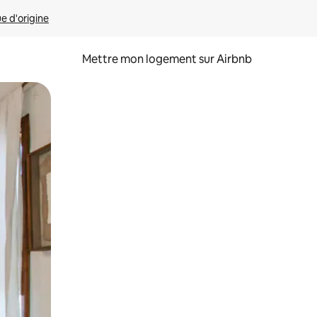
ue d'origine
Mettre mon logement sur Airbnb
sant glisser.