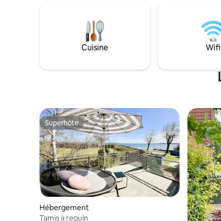
du château. Le chalet fait 56 m2 et
situés ju
contient une entrée, une cuisine
et le quar
modernisée, une salle de bain, un salon
activités 
avec un lit en fer forgé français d'origine.
course à p
En outre, une chambre séparée avec un
L'Øhavsst
Cuisine
Wifi
lit double. Il y a une pompe à chaleur et
de 220 km 
de l'espace pour un lit bébé dans une
l'ensembl
chambre. Veuillez apporter des
commence 
serviettes et des draps.
Superhôte
Superhôte
Hébergement
Tamis à requin