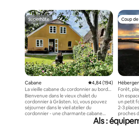
Superhôte
Coup de
Superhôte
Coup de
Cabane
Évaluation moyenne sur 
4,84 (194)
Héberge
La vieille cabane du cordonnier au bord
Forêt, pla
du lac du château
Bienvenue dans le vieux chalet du
Un espace 
cordonnier à Gråsten. Ici, vous pouvez
un petit f
séjourner dans le vieil atelier du
2-3 places de 
cordonnier - une charmante cabane
proches de
Als : équipe
délicatement et rustiquement rénovée
plage, à 
dans le respect de l'histoire et de l'âme
baignade,
uniques de la maison. Depuis le jardin,
Falsled Kr
vous pourrez profiter de la vue sur le lac
de port : « Va