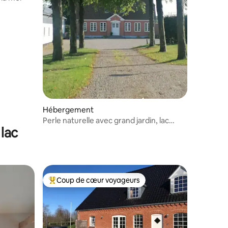
mmentaires : 5 sur 5
Hébergement
Perle naturelle avec grand jardin, lac
lac
privé et plantation
Coup de cœur voyageurs
lus appréciés
Coups de cœur voyageurs les plus appréciés