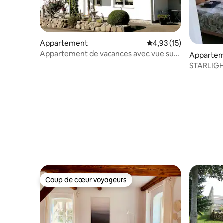
Appartement
Évaluation moyenne su
4,93 (15)
Appartement de vacances avec vue sur
Apparte
le lac
STARLIGHT Appartement roma
pour 2 . 
Coup de cœur voyageurs
Coup de cœur voyageurs