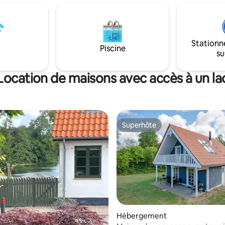
voulez aérer votre paddleboard
ste au bord de Svanninge Bakker,
également une option. Vous p
tier est très propice aux
également emporter le kayak a
de plein air comme la marche, la
Profitez de la nature avec un l
ied, la pêche et le cyclisme.
soleil fantastique ou un coucher
Stationn
ien, un sentier de randonnée
Piscine
la paix, le silence et le « Dark Sky
su
de long qui fait le tour de
km des commerces, Spar, Ebbe
e de l'Øhav du sud du Funen,
au port de Falsled.
Location de maisons avec accès à un la
Superhôte
Superhôte
Hébergement