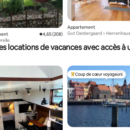
Appartement
Gut Oestergaard > Herrenhaus 
 sur la base de 11 commentaires : 5 sur 5
ment
Évaluation moyenne sur la base de 208 commen
4,65 (208)
lumineux et moderne
relle.
es locations de vacances avec accès à u
Coup de cœur voyageurs
Coups de cœur voyageurs les p