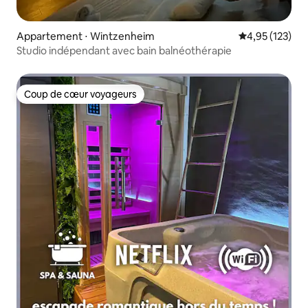
Appartement ⋅ Wintzenheim
Évaluation moy
4,95 (123)
Studio indépendant avec bain balnéothérapie
Coup de cœur voyageurs
Coup de cœur voyageurs