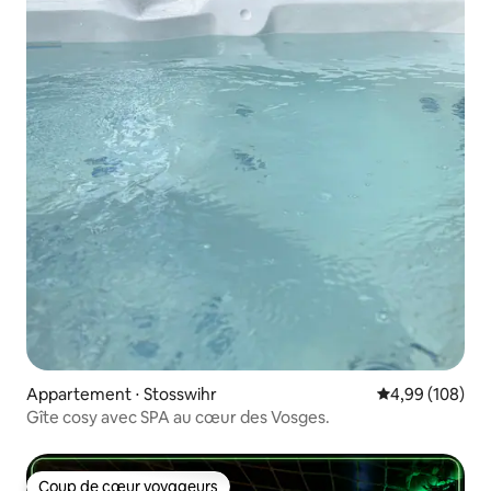
Appartement ⋅ Stosswihr
Évaluation moy
4,99 (108)
Gîte cosy avec SPA au cœur des Vosges.
Coup de cœur voyageurs