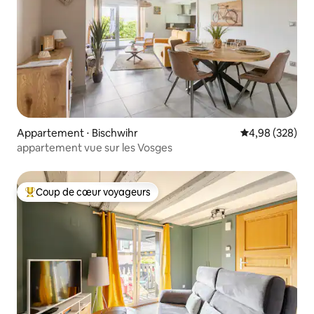
Appartement ⋅ Bischwihr
Évaluation moy
4,98 (328)
appartement vue sur les Vosges
Coup de cœur voyageurs
Coups de cœur voyageurs les plus appréciés