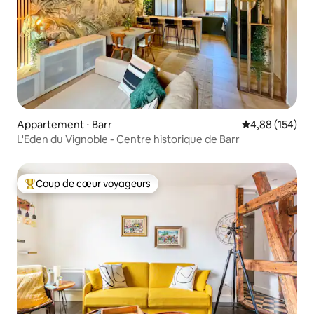
Appartement ⋅ Barr
Évaluation moy
4,88 (154)
L'Eden du Vignoble - Centre historique de Barr
Coup de cœur voyageurs
Coups de cœur voyageurs les plus appréciés