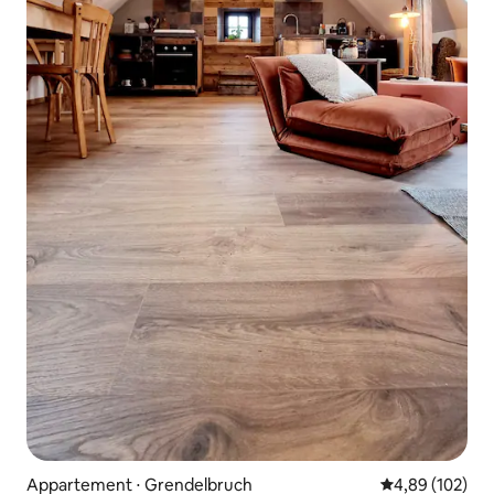
Appartement ⋅ Grendelbruch
Évaluation moy
4,89 (102)