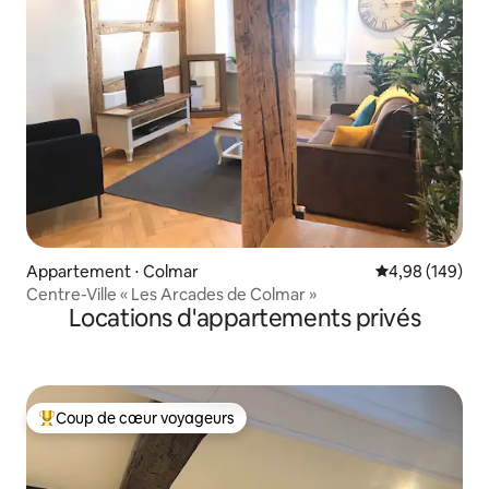
Appartement ⋅ Colmar
Évaluation moy
4,98 (149)
Centre-Ville « Les Arcades de Colmar »
Locations d'appartements privés
Coup de cœur voyageurs
Coups de cœur voyageurs les plus appréciés