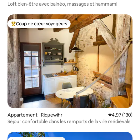
Loft bien-être avec balnéo, massages et hammam!
Coup de cœur voyageurs
Coups de cœur voyageurs les plus appréciés
Appartement ⋅ Riquewihr
Évaluation moy
4,97 (130)
Séjour confortable dans les remparts de la ville médiévale