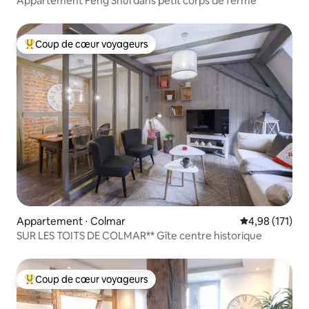
Appartement Feng Shui dans petit corps de ferme
Coup de cœur voyageurs
Coups de cœur voyageurs les plus appréciés
Appartement ⋅ Colmar
Évaluation moy
4,98 (171)
SUR LES TOITS DE COLMAR** Gîte centre historique
Coup de cœur voyageurs
Coups de cœur voyageurs les plus appréciés