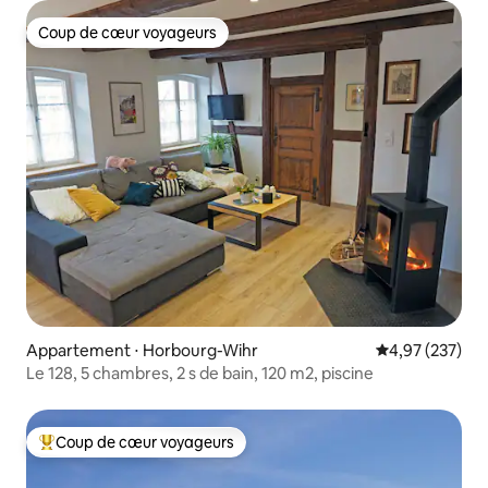
Coup de cœur voyageurs
Coup de cœur voyageurs
Appartement ⋅ Horbourg-Wihr
Évaluation moy
4,97 (237)
Le 128, 5 chambres, 2 s de bain, 120 m2, piscine
Coup de cœur voyageurs
Coups de cœur voyageurs les plus appréciés