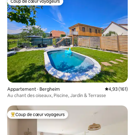
Coup de cœur voyageurs
Coup de cœur voyageurs
Appartement ⋅ Bergheim
Évaluation moy
4,93 (161)
Au chant des oiseaux, Piscine, Jardin & Terrasse
Coup de cœur voyageurs
Coups de cœur voyageurs les plus appréciés