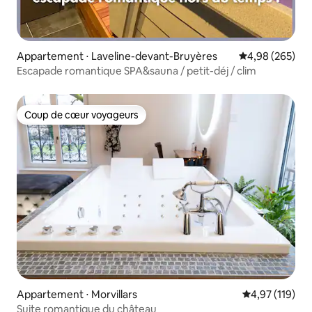
Appartement ⋅ Laveline-devant-Bruyères
Évaluation moy
4,98 (265)
Escapade romantique SPA&sauna / petit-déj / clim
Coup de cœur voyageurs
Coup de cœur voyageurs
Appartement ⋅ Morvillars
Évaluation moy
4,97 (119)
Suite romantique du château