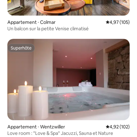
Appartement ⋅ Colmar
Évaluation moy
4,97 (105)
Un balcon sur la petite Venise climatisé
Superhôte
Superhôte
Appartement ⋅ Wentzwiller
Évaluation moy
4,92 (102)
Love room : "Love & Spa" Jacuzzi, Sauna et Nature