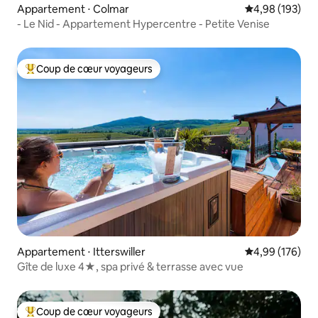
Appartement ⋅ Colmar
Évaluation moy
4,98 (193)
- Le Nid - Appartement Hypercentre - Petite Venise
Coup de cœur voyageurs
Coups de cœur voyageurs les plus appréciés
Appartement ⋅ Itterswiller
Évaluation moy
4,99 (176)
Gîte de luxe 4★, spa privé & terrasse avec vue
Coup de cœur voyageurs
Coups de cœur voyageurs les plus appréciés