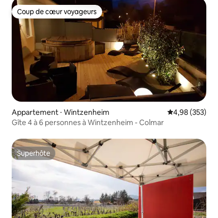
Coup de cœur voyageurs
Coup de cœur voyageurs
Appartement ⋅ Wintzenheim
Évaluation moy
4,98 (353)
Gîte 4 à 6 personnes à Wintzenheim - Colmar
Superhôte
Superhôte