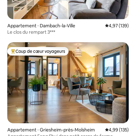
Appartement ⋅ Dambach-la-Ville
Évaluation moy
4,97 (139)
Le clos du rempart 3***
Coup de cœur voyageurs
Coups de cœur voyageurs les plus appréciés
Appartement ⋅ Griesheim-près-Molsheim
Évaluation moy
4,99 (135)