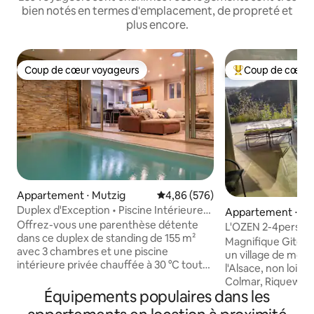
bien notés en termes d'emplacement, de propreté et
plus encore.
Coup de cœur voyageurs
Coup de cœur 
Coup de cœur voyageurs
Coups de cœur vo
Appartement ⋅ Mutzig
Évaluation moyenne sur la base 
4,86 (576)
Duplex d'Exception • Piscine Intérieure
Appartement ⋅ Fr
Privée
Offrez-vous une parenthèse détente
L'OZEN 2-4pers avec piscine privative
dans ce duplex de standing de 155 m²
intérieur
Magnifique Gite à F
avec 3 chambres et une piscine
un village de mon
intérieure privée chauffée à 30 °C toute
l'Alsace, non loin
l'année. Situé entre Strasbourg et
Colmar, Riquewihr
Colmar, au pied des Vosges et sur la
Équipements populaires dans les
pistes de ski du L
Route des Vins, il est idéal pour découvrir
situé pour les act