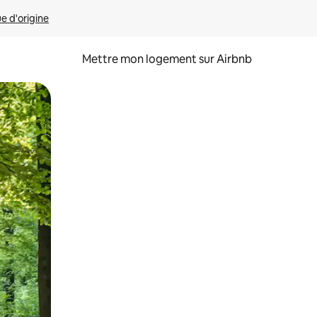
ue d'origine
Mettre mon logement sur Airbnb
sant glisser.