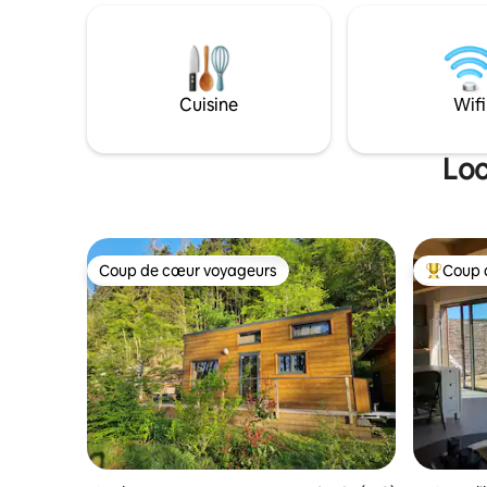
petite famille, le rucher est un cocon
Vosges il
chaleureux qui vous aidera à faire un
de multipl
break apaisant. Il est également le point
culturelle
de départ de belles randonnées dans le
massif des Vosges.
Cuisine
Wifi
Loc
Coup de cœur voyageurs
Coup 
Coup de cœur voyageurs
Coups de