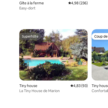
Gîte à la ferme
Évaluation moyenne sur 
4,98 (236)
Easy-dort
Superhôte
Coup de
Superhôte
Coup de
Tiny house
Évaluation moyenne sur
4,83 (93)
Tiny hous
La Tiny House de Marion
Confortab
Directeme