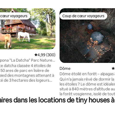
 cœur voyageurs
Coup de cœur voyageurs
 cœur voyageurs
Coup de cœur voyageurs
Évaluation moyenne sur la base de 300 commen
4,99 (300)
Epona "La Datcha" Parc Naturel
es
 datcha classée 4 étoiles de
la base de 203 commentaires : 4,99 sur 5
Dôme
É
50 ares de parc en lisière de
Dôme étoilé en forêt – alpagas
 pied des montagnes attenant à
Gérardmer
Qui n’a jamais rêvé de dormir la
été de 3 hectares des logeurs
les étoiles ? Le dôme est idéal
aux, moutons, basse cour,
situé à 840 mètres d'altitude 
ir du 1er
la forêt vosgienne, isolé de tout
ons ou
res dans les locations de tiny houses à
pour un calme optimal. Posé su
haussettes Cabanon
terrasse en bois, en contre bas
barbecue, aire de jeux
ferme et au cœur du parc des a
s et producteurs bio à 3km.
venez vous ressourcer dans un 
re l'Alsace et les Hautes