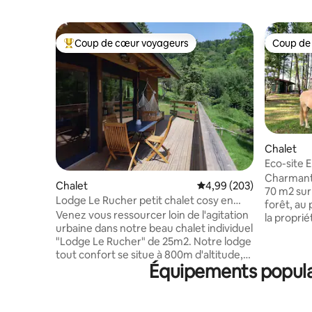
Coup de cœur voyageurs
Coup de
Coups de cœur voyageurs les plus appréciés
Coup de
Chalet
Eco-site 
des Vosg
Charmante
Chalet
Évaluation moyenne sur 
4,99 (203)
70 m2 sur 
Lodge Le Rucher petit chalet cosy en
forêt, au
pleine nature
Venez vous ressourcer loin de l'agitation
la propri
urbaine dans notre beau chalet individuel
avec chev
"Lodge Le Rucher" de 25m2. Notre lodge
potager bio. Obligation à part
tout confort se situe à 800m d'altitude,
novembre: Pneus neige ou 4 sais
Équipements populai
en pleine nature. Une expérience unique
chaînes ou c
, pendant laquelle vous vous laisserez
aménagé, 
bercer par la beauté et les sons de la
Commerce
nature . Idéal pour un couple ou une
Située ent