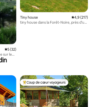
taires : 4,99 sur 5
Tiny house
Évaluation moyenne su
4,9 (217)
tiny house dans la Forêt-Noire, près d'un
lac
Évaluation moyenne sur la base de 32 commentaires : 5 sur 5
5 (32)
e sur le
din
Coup de cœur voyageurs
lus appréciés
Coups de cœur voyageurs les plus appréciés