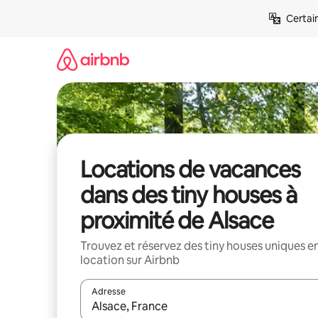
Aller
Certai
directement
au
contenu
Locations de vacances
dans des tiny houses à
proximité de Alsace
Trouvez et réservez des tiny houses uniques e
location sur Airbnb
Adresse
Lorsque les résultats s'affichent, utilisez les flèc