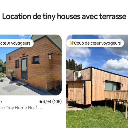
la base de 236 commentaires : 4,98 sur 5
Location de tiny houses avec terrasse
 cœur voyageurs
Coup de cœur voyageurs
 cœur voyageurs
Coups de cœur voyageurs les p
 la base de 93 commentaires : 4,83 sur 5
e
Évaluation moyenne sur la base de 105 commen
4,94 (105)
le Tiny Home No. 1 -
nt à Rust