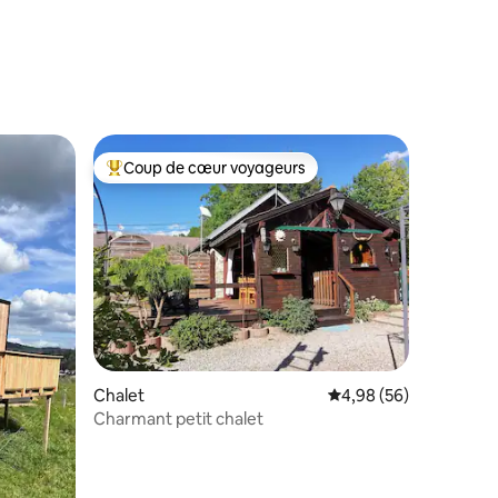
Coup de cœur voyageurs
lus appréciés
Coups de cœur voyageurs les plus appréciés
taires : 4,94 sur 5
Chalet
Évaluation moyenne su
4,98 (56)
Charmant petit chalet