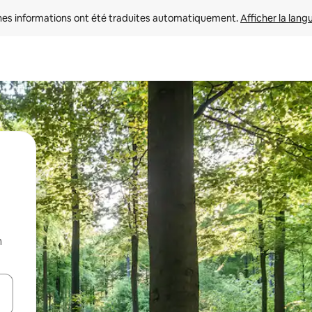
nes informations ont été traduites automatiquement. 
Afficher la lang
n
hes vers le haut et vers le bas pour les parcourir ou en appuyant et en fai