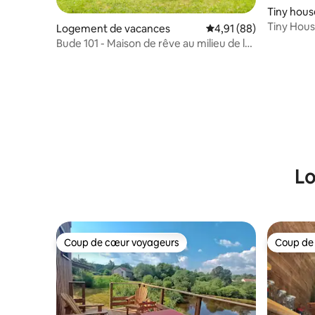
Tiny hous
Tiny Hou
Logement de vacances
Évaluation moyenne su
4,91 (88)
Bude 101 - Maison de rêve au milieu de la
forêt du Palatinat
Lo
Coup de cœur voyageurs
Coup de
Coup de cœur voyageurs
Coup de