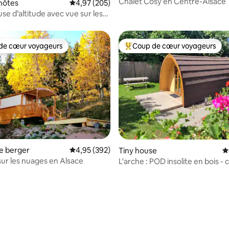
Chalet Cosy en Centre-Alsace
 la base de 158 commentaires : 4,91 sur 5
hôtes
Évaluation moyenne sur la base de 205 commen
4,97 (205)
se d’altitude avec vue sur les
de cœur voyageurs
Coup de cœur voyageurs
 cœur voyageurs les plus appréciés
Coups de cœur voyageurs les p
e berger
Évaluation moyenne sur la base de 392 commen
4,95 (392)
Tiny house
É
sur les nuages en Alsace
L'arche : POD insolite en bois -
confort