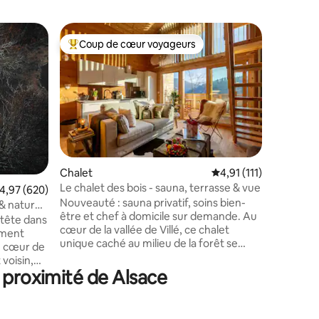
Cabane 
Coup de cœur voyageurs
Coup
Coups de cœur voyageurs les plus appréciés
Coups d
Cabane de
nature
Cabane in
cœur du 
dans la na
écouleme
Nombreus
proximité
Idéalemen
taires : 4,99 sur 5
Remiremon
Chalet
Évaluation moyenne su
4,91 (111)
commerce
Le chalet des bois - sauna, terrasse & vue
valuation moyenne sur la base de 620 commentaires : 4,97 sur 5
4,97 (620)
Totaleme
Nouveauté : sauna privatif, soins bien-
cuisine, 
 & nature
être et chef à domicile sur demande. Au
barbecue,
 tête dans
cœur de la vallée de Villé, ce chalet
et chauff
ement
unique caché au milieu de la forêt se
saison !
au cœur de
veut un véritable cocon bienveillant et
 voisin,
rassurant. Tel un oiseau dans son nichoir,
 proximité de Alsace
r une
vous profiterez du calme environnant et
 de notre
vous retrouverez le lien avec la nature,
lpagas,
reposante, jouissant d'une vue
lieu aussi