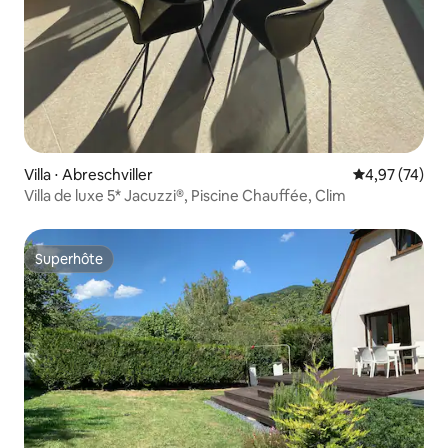
Villa ⋅ Abreschviller
Évaluation mo
4,97 (74)
Villa de luxe 5* Jacuzzi®, Piscine Chauffée, Clim
Superhôte
Superhôte