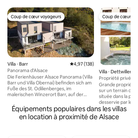
Coup de cœur voyageurs
Coup de cœur vo
Coup de cœur voyageurs
Coup de cœur vo
Villa ⋅ Barr
Évaluation moyenne sur la base 
4,97 (138)
Panorama d'Alsace
Villa ⋅ Dettwiller
Die Ferienhäuser Alsace Panorama (Villa
Propriété privée 2
Barr und Villa Obernai) befinden sich am
Alsace / SPA
Grande propriété p
Fuße des St. Odilienberges, im
sur un terrain de 
malerischen Winzerort Barr, auf der
située dans la petit
Elsässischen Weinstrasse. Auf 300m
desservie par le tr
Höhenlage bieten sie eine
Équipements populaires dans les villas
Strasbourg, 8km d
Atemberaubende Sicht auf Vogesen,
d'Europapark, pro
en location à proximité de Alsace
Rheinebene sowie Schwarzwald in der
vins. La maison es
Ferne. Im Herzen vom Elsass ist deren
gare et proche des
Lage ideal für eine Besichtigung der
supérette, pharma
Region. Mit dem pulsierenden Obernai in
(alsacien, tartes f