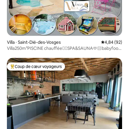
Villa ⋅ Saint-Dié-des-Vosges
Évaluation mo
4,84 (92)
Villa250m²PISCINE chauffée🏊‍♂️SPA&SAUNA🫶🏻babyfoot
🛖Kota
Coup de cœur voyageurs
Coups de cœur voyageurs les plus appréciés