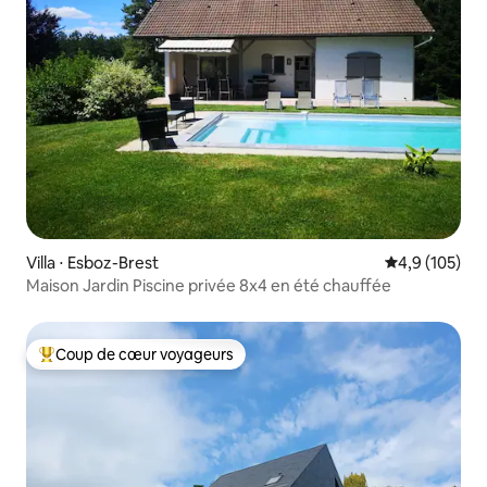
Villa ⋅ Esboz-Brest
Évaluation mo
4,9 (105)
Maison Jardin Piscine privée 8x4 en été chauffée
Coup de cœur voyageurs
Coups de cœur voyageurs les plus appréciés