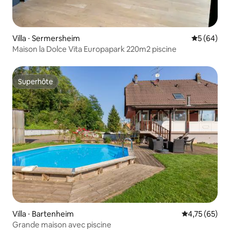
Villa ⋅ Sermersheim
Évaluation
5 (64)
Maison la Dolce Vita Europapark 220m2 piscine
Superhôte
Superhôte
Villa ⋅ Bartenheim
Évaluation mo
4,75 (65)
Grande maison avec piscine