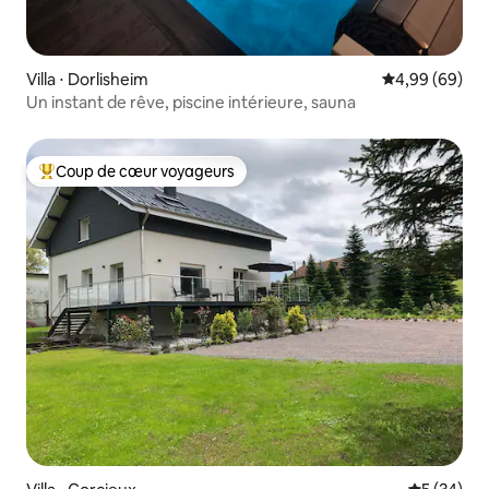
Villa ⋅ Dorlisheim
Évaluation mo
4,99 (69)
Un instant de rêve, piscine intérieure, sauna
Coup de cœur voyageurs
Coups de cœur voyageurs les plus appréciés