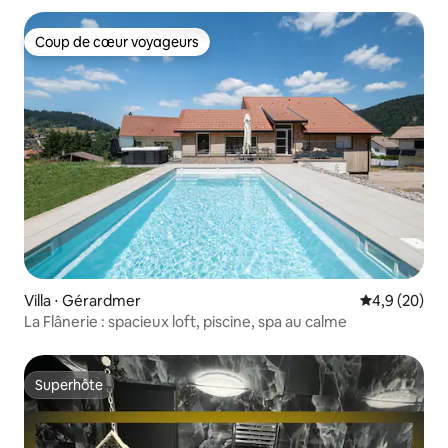
Coup de cœur voyageurs
Coup de cœur voyageurs
Villa ⋅ Gérardmer
Évaluation m
4,9 (20)
La Flânerie : spacieux loft, piscine, spa au calme
Superhôte
Superhôte