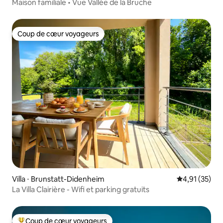
Maison familiale • Vue Vallée de la Bruche
Coup de cœur voyageurs
Coup de cœur voyageurs
Villa ⋅ Brunstatt-Didenheim
Évaluation mo
4,91 (35)
La Villa Clairière - Wifi et parking gratuits
Coup de cœur voyageurs