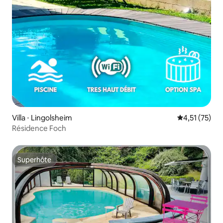
Villa ⋅ Lingolsheim
Évaluation mo
4,51 (75)
Résidence Foch
Superhôte
Superhôte