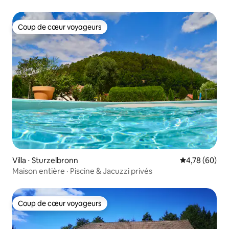
Coup de cœur voyageurs
Coup de cœur voyageurs
Villa ⋅ Sturzelbronn
Évaluation mo
4,78 (60)
Maison entière · Piscine & Jacuzzi privés
Coup de cœur voyageurs
Coup de cœur voyageurs