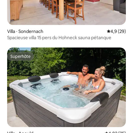
Villa ⋅ Sondernach
Évaluation m
4,9 (29)
Spacieuse villa 15 pers du Hohneck sauna pétanque
Superhôte
Superhôte