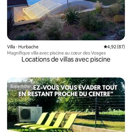
Villa ⋅ Hurbache
Évaluation mo
4,92 (87)
Magnifique villa avec piscine au cœur des Vosges
Locations de villas avec piscine
Superhôte
Superhôte