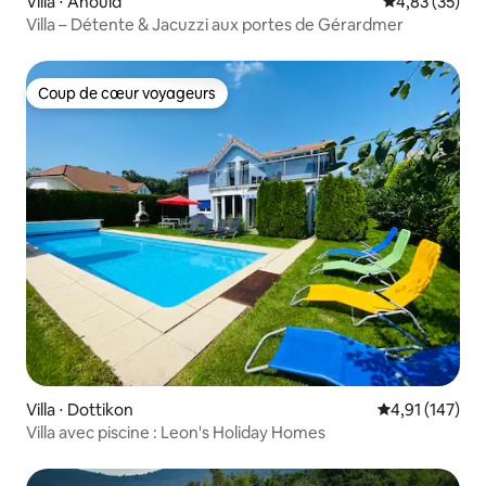
Villa ⋅ Anould
Évaluation mo
4,83 (35)
Villa – Détente & Jacuzzi aux portes de Gérardmer
Coup de cœur voyageurs
Coup de cœur voyageurs
Villa ⋅ Dottikon
Évaluation moy
4,91 (147)
Villa avec piscine : Leon's Holiday Homes