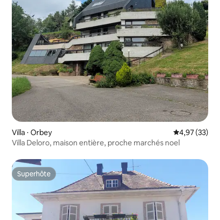
Villa ⋅ Orbey
Évaluation mo
4,97 (33)
Villa Deloro, maison entière, proche marchés noel
Superhôte
Superhôte