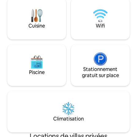
der Nachbarschaft, zwischen Strassburg
un séjour en famil
und Colmar jeweils 40mn Autofahrt
un événement d'ent
de randonnées, pis
canoé.
Cuisine
Wifi
Stationnement
Piscine
gratuit sur place
Climatisation
Locations de villas privées