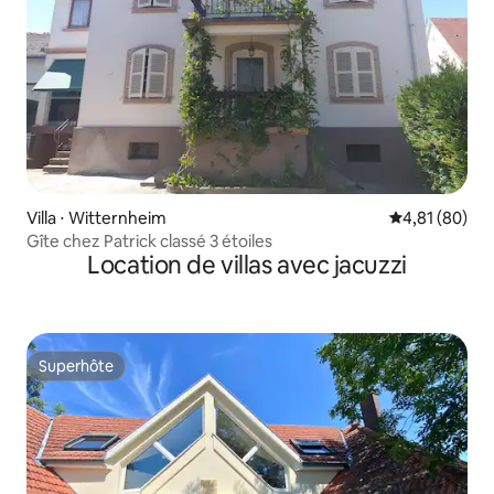
Villa ⋅ Witternheim
Évaluation mo
4,81 (80)
Gîte chez Patrick classé 3 étoiles
Location de villas avec jacuzzi
Superhôte
Superhôte