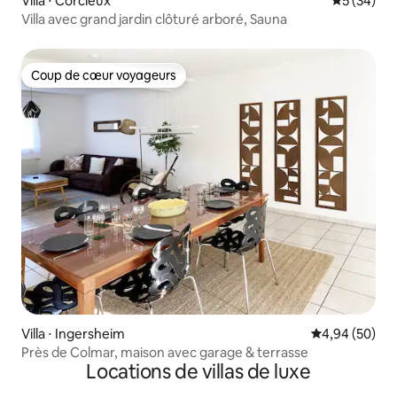
Villa ⋅ Corcieux
Évaluation
5 (34)
Villa avec grand jardin clôturé arboré, Sauna
Coup de cœur voyageurs
Coup de cœur voyageurs
Villa ⋅ Ingersheim
Évaluation mo
4,94 (50)
Près de Colmar, maison avec garage & terrasse
Locations de villas de luxe