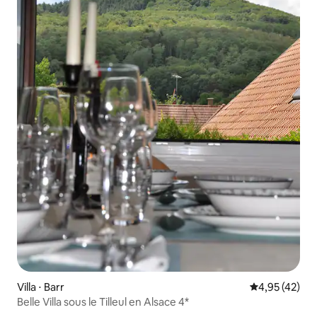
Villa ⋅ Barr
Évaluation mo
4,95 (42)
Belle Villa sous le Tilleul en Alsace 4*