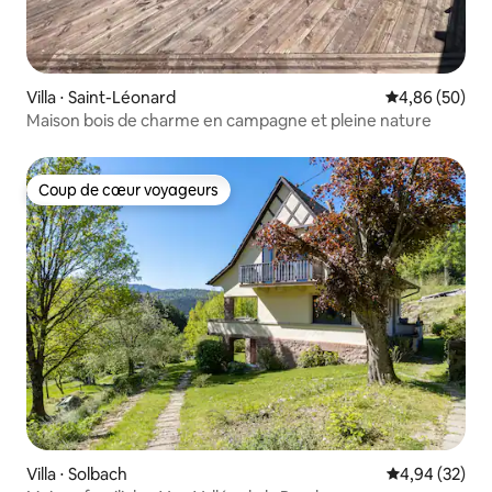
Villa ⋅ Saint-Léonard
Évaluation mo
4,86 (50)
Maison bois de charme en campagne et pleine nature
Coup de cœur voyageurs
Coup de cœur voyageurs
Villa ⋅ Solbach
Évaluation mo
4,94 (32)