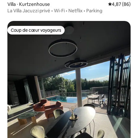
Villa ⋅ Kurtzenhouse
Évaluation mo
4,87 (86)
La Villa Jacuzzi privé • Wi-Fi • Netflix • Parking
Coup de cœur voyageurs
Coup de cœur voyageurs