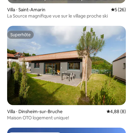
Villa ⋅ Saint-Amarin
Évaluation
5 (26)
La Source magnifique vue sur le village proche ski
Superhôte
Superhôte
Villa ⋅ Dinsheim-sur-Bruche
Évaluation m
4,88 (8)
Maison OTO logement unique!