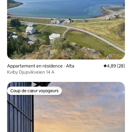
Appartement en résidence ⋅ Alta
Évaluation mo
4,89 (28)
Kviby Djupvikveien 14 A
Coup de cœur voyageurs
Coup de cœur voyageurs