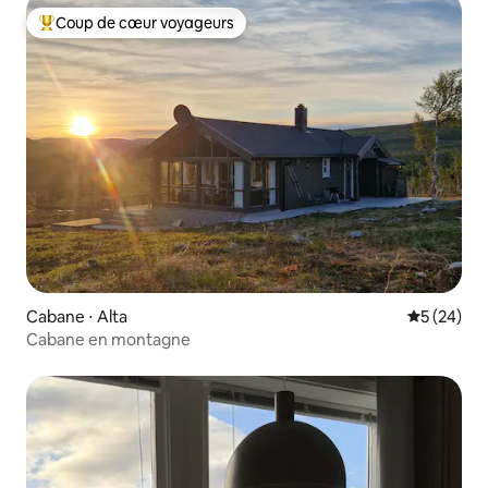
Coup de cœur voyageurs
Coups de cœur voyageurs les plus appréciés
Cabane ⋅ Alta
Évaluation
5 (24)
Cabane en montagne