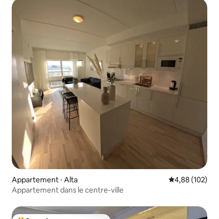
Appartement ⋅ Alta
Évaluation moy
4,88 (102)
Appartement dans le centre-ville