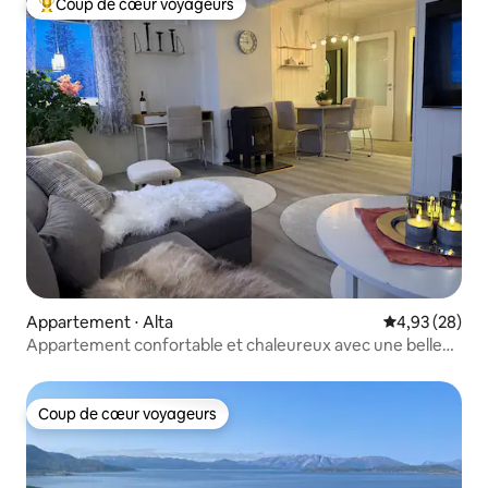
Coup de cœur voyageurs
Coups de cœur voyageurs les plus appréciés
Appartement ⋅ Alta
Évaluation mo
4,93 (28)
Appartement confortable et chaleureux avec une belle
vue
Coup de cœur voyageurs
Coup de cœur voyageurs