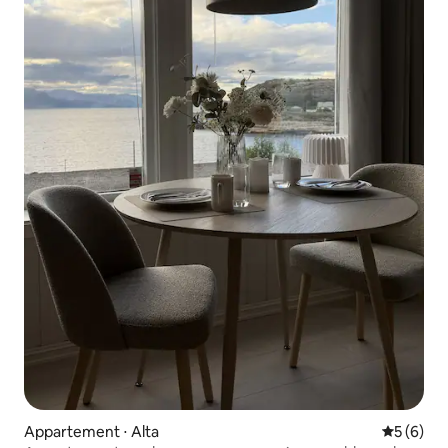
Appartement ⋅ Alta
Évaluatio
5 (6)