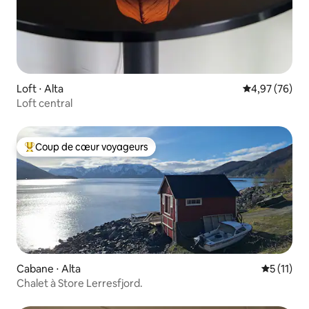
Loft ⋅ Alta
Évaluation mo
4,97 (76)
Loft central
Coup de cœur voyageurs
Coups de cœur voyageurs les plus appréciés
Cabane ⋅ Alta
Évaluatio
5 (11)
Chalet à Store Lerresfjord.