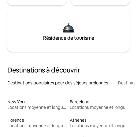
Résidence de tourisme
Destinations à découvrir
Destinations populaires pour des séjours prolongés
Destinati
New York
Barcelone
Locations moyenne et longue durée
Locations moyenne et longue durée
Florence
Athènes
Locations moyenne et longue durée
Locations moyenne et longue durée