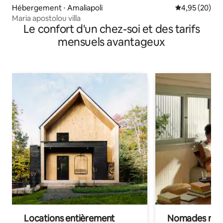
Hébergement ⋅ Amaliapoli
Évaluation mo
4,95 (20)
Maria apostolou villa
Le confort d'un chez-soi et des tarifs
mensuels avantageux
Locations entièrement
Nomades num