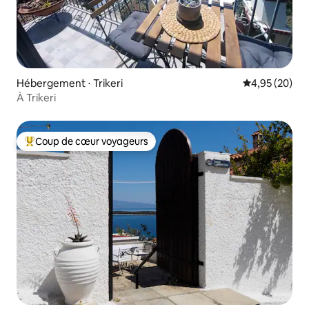
Hébergement ⋅ Trikeri
Évaluation mo
4,95 (20)
À Trikeri
Coup de cœur voyageurs
Coups de cœur voyageurs les plus appréciés