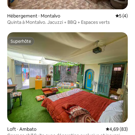
Hébergement ⋅ Montalvo
Évaluatio
5 (4)
Quinta à Montalvo. Jacuzzi + BBQ + Espaces verts
Superhôte
Superhôte
Loft ⋅ Ambato
Évaluation mo
4,69 (83)