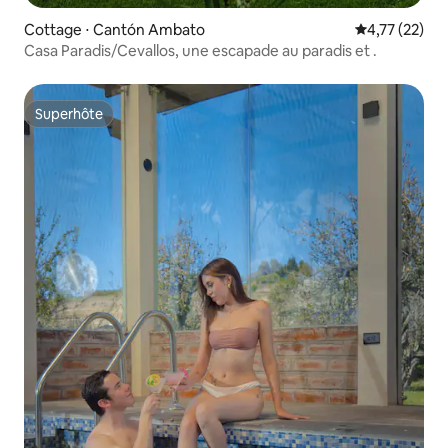
Cottage ⋅ Cantón Ambato
Évaluation mo
4,77 (22)
Casa Paradis/Cevallos, une escapade au paradis et .
Superhôte
Superhôte