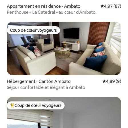
Appartement en résidence ⋅ Ambato
Évaluation mo
4,97 (87)
Penthouse « La Catedral » au cœur d'Ambato.
Coup de cœur voyageurs
Coup de cœur voyageurs
Hébergement ⋅ Cantón Ambato
Évaluation m
4,89 (9)
Séjour confortable et élégant à Ambato
Coup de cœur voyageurs
Coups de cœur voyageurs les plus appréciés