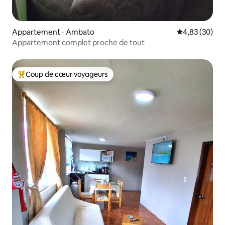
Appartement ⋅ Ambato
Évaluation mo
4,83 (30)
Appartement complet proche de tout
Coup de cœur voyageurs
Coups de cœur voyageurs les plus appréciés