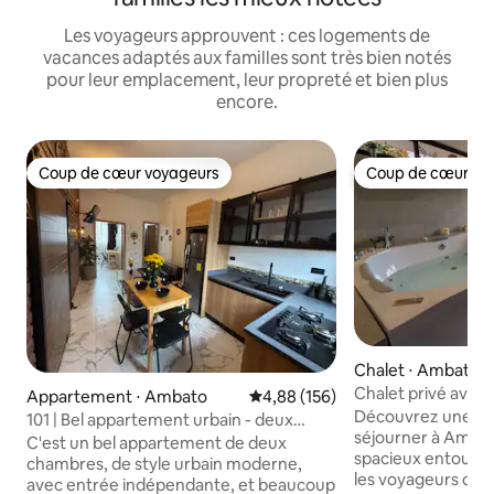
Les voyageurs approuvent : ces logements de
vacances adaptés aux familles sont très bien notés
pour leur emplacement, leur propreté et bien plus
encore.
Coup de cœur voyageurs
Coup de cœur vo
Coup de cœur voyageurs
Coup de cœur vo
Chalet ⋅ Ambato
Chalet privé avec j
Appartement ⋅ Ambato
Évaluation moyenne sur la base 
4,88 (156)
Découvrez une au
101 | Bel appartement urbain - deux
séjourner à Ambato
chambres
C'est un bel appartement de deux
spacieux entouré 
chambres, de style urbain moderne,
les voyageurs qui
avec entrée indépendante, et beaucoup