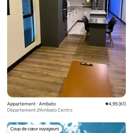
Appartement ⋅ Ambato
Évaluation mo
4,95 (61)
Département d'Ambato Centro
Coup de cœur voyageurs
Coup de cœur voyageurs