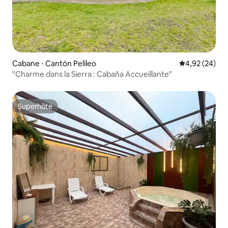
Cabane ⋅ Cantón Pelileo
Évaluation mo
4,92 (24)
"Charme dans la Sierra : Cabaña Accueillante"
Superhôte
Superhôte