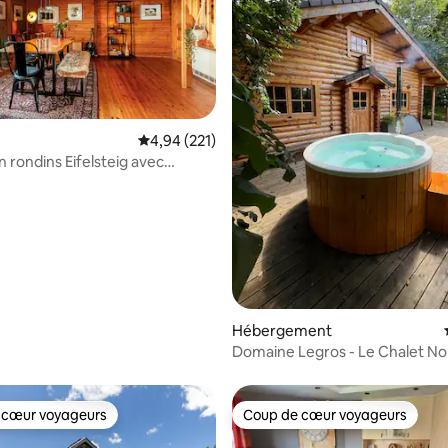
 la base de 153 commentaires : 4,89 sur 5
Évaluation moyenne sur la base de 221 comme
4,94 (221)
 rondins Eifelsteig avec
jardin et foyer
Hébergement
Domaine Legros - Le Chalet No
 cœur voyageurs
Coup de cœur voyageurs
 cœur voyageurs
Coup de cœur voyageurs