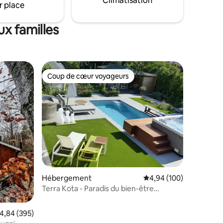
Climatisation
r place
x familles
Coup de cœur voyageurs
Coup de cœur voyageurs
ntaires : 4,85 sur 5
Hébergement
Évaluation moyenne sur
4,94 (100)
Terra Kota - Paradis du bien-être
Limbourg
valuation moyenne sur la base de 395 commentaires : 4,84 sur 5
4,84 (395)