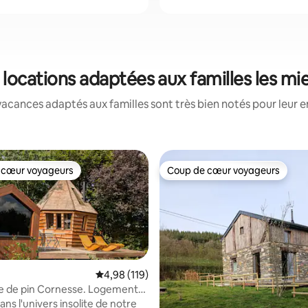
 locations adaptées aux familles les mi
acances adaptés aux familles sont très bien notés pour leur e
 cœur voyageurs
Coup de cœur voyageurs
 cœur voyageurs
Coup de cœur voyageurs
la base de 180 commentaires : 4,98 sur 5
Évaluation moyenne sur la base de 119 comme
4,98 (119)
 de pin Cornesse. Logement
ns l'univers insolite de notre