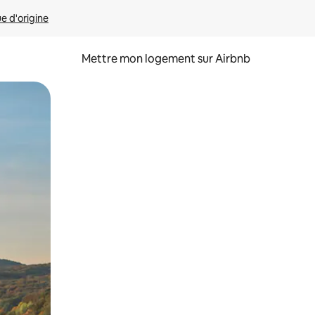
ue d'origine
Mettre mon logement sur Airbnb
sant glisser.