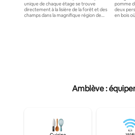
unique de chaque étage se trouve
pomme de 
directement à la lisière de la forêt et des
deux pers
champs dans la magnifique région de
en bois o
l'Eifel volcanique, près du lac de
sauf peut
Kronenburg. Il est situé à la périphérie
supplémentaire! Le
d'un petit lotissement de maisons de
idéalemen
vacances idyllique. La maison a été
Cornesse 
entièrement rénovée et réaménagée
incroyable
avec beaucoup d'amour. Entouré de
collectif. Détendez vous dans le sauna
nombreux sentiers de randonnée et
privatif 
d'une nature magnifique, il offre le point
activités nature. Petit d
de départ idéal pour découvrir la beauté
30€/2pers
de l'Eifel et ses nombreuses attractions.
arrivée.
Amblève : équipem