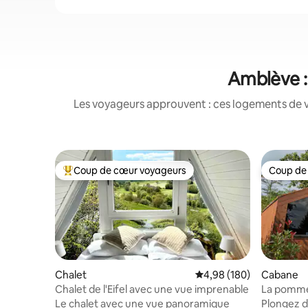
Amblève :
Les voyageurs approuvent : ces logements de v
Coup de cœur voyageurs
Coup de
Coups de cœur voyageurs les plus appréciés
Coup de
Chalet
Évaluation moyenne sur 
4,98 (180)
Cabane
Chalet de l'Eifel avec une vue imprenable
La pomme
insolite.
Le chalet avec une vue panoramique
Plongez da