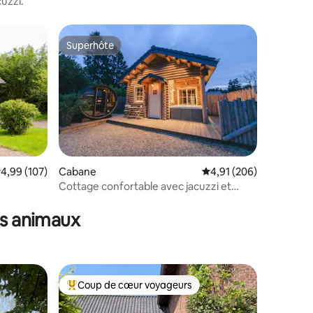
cuzzi.
Superhôte
lus appréciés
Superhôte
ntaires : 4,93 sur 5
valuation moyenne sur la base de 107 commentaires : 4,99 sur 5
4,99 (107)
Cabane
Évaluation moyenne sur
4,91 (206)
Cottage confortable avec jacuzzi et
sauna dans une région incroyable
es animaux
Coup de cœur voyageurs
Coups de cœur voyageurs les plus appréciés