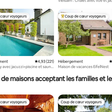
Vielsalm : Chalet avec vue et ja
 cœur voyageurs
Coup de cœur voyageurs
 cœur voyageurs
Coups de cœur voyageurs les p
ment
Évaluation moyenne sur la base de 221 comme
4,93 (221)
Hébergement
É
y avec jacuzzi+piscine et sauna
Maison de vacances EifelNest
 la base de 150 commentaires : 4,97 sur 5
ée
 de maisons acceptant les familles et l
 cœur voyageurs
Coup de cœur voyageurs
 cœur voyageurs
Coup de cœur voyageurs