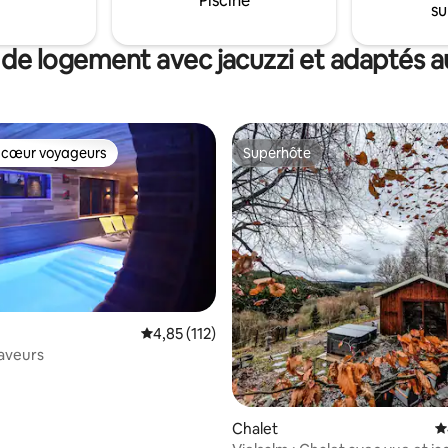
Piscine
su
Bienvenue :)
 de logement avec jacuzzi et adaptés au
 cœur voyageurs
Superhôte
 cœur voyageurs
Superhôte
Évaluation moyenne sur la base de 112 comme
4,85 (112)
saveurs
la base de 106 commentaires : 4,99 sur 5
Chalet
É