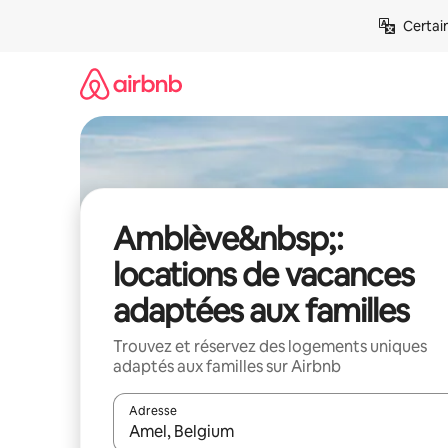
Aller
Certai
directement
au
contenu
Amblève&nbsp;:
locations de vacances
adaptées aux familles
Trouvez et réservez des logements uniques
adaptés aux familles sur Airbnb
Adresse
Lorsque les résultats s'affichent, utilisez les flèc