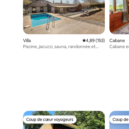
Villa
Évaluation moyenne sur
4,89 (153)
Cabane
Piscine, jacuzzi, sauna, randonnée et
Cabane en
grottes
cheminée 
Coup de cœur voyageurs
Coup de
Coup de cœur voyageurs
Coup de