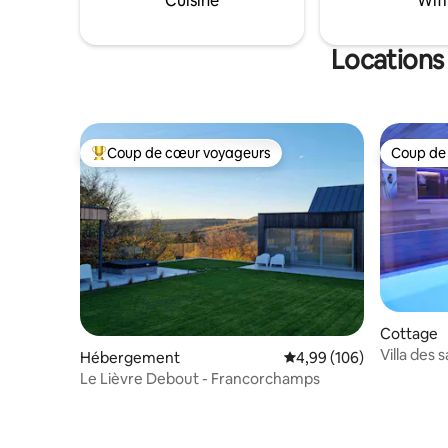
Cuisine
Wifi
Locations
Coup de cœur voyageurs
Coup de
Coups de cœur voyageurs les plus appréciés
Coup de
Cottage
Villa des 
Hébergement
Évaluation moyenne sur 
4,99 (106)
Le Lièvre Debout - Francorchamps