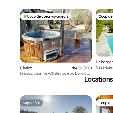
Coup de cœur voyageurs
Coup de
Coups de cœur voyageurs les plus appréciés
Coup de
Héberge
Casa-Lies
Chalet
Évaluation moyenne sur
4,97 (150)
+chemin
Francorchamps-Chalet isolé au bord d'un
Locations
étang
Superhôte
Coup de
Superhôte
Coup de