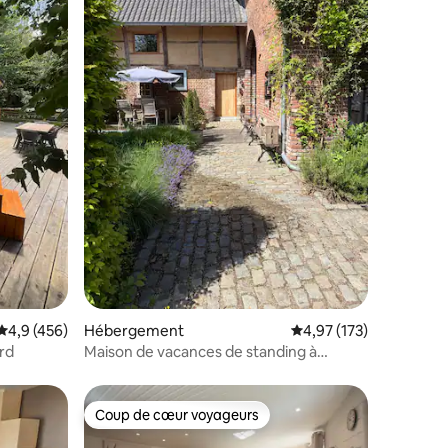
ntaires : 4,94 sur 5
Évaluation moyenne sur la base de 456 commentaires : 4,9 sur 5
4,9 (456)
Hébergement
Évaluation moyenne sur
4,97 (173)
rd
Maison de vacances de standing à
proximité des sentiers de randonnée du
sud du Limbourg
Coup de cœur voyageurs
Coup de cœur voyageurs