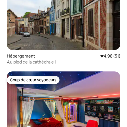
Hébergement
Évaluation mo
4,98 (51)
Au pied de la cathédrale !
Coup de cœur voyageurs
Coup de cœur voyageurs