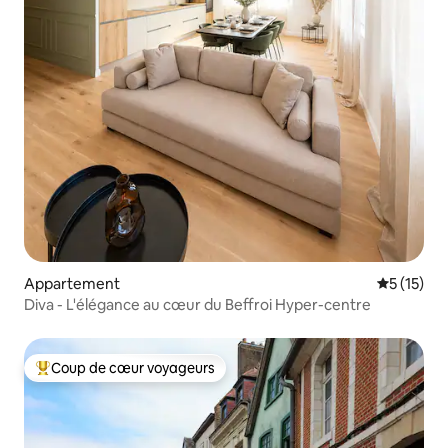
Appartement
Évaluation
5 (15)
Diva - L'élégance au cœur du Beffroi Hyper-centre
Coup de cœur voyageurs
Coups de cœur voyageurs les plus appréciés