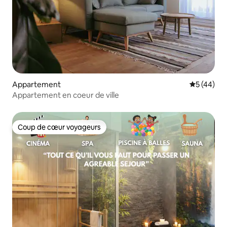
Appartement
Évaluation
5 (44)
Appartement en coeur de ville
Coup de cœur voyageurs
Coup de cœur voyageurs