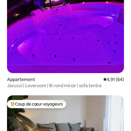
Appartement
Évaluation mo
4,91 (64)
Jacuzzi | Loveroom | lit rond miroir | sofa tentra
Coup de cœur voyageurs
Coups de cœur voyageurs les plus appréciés