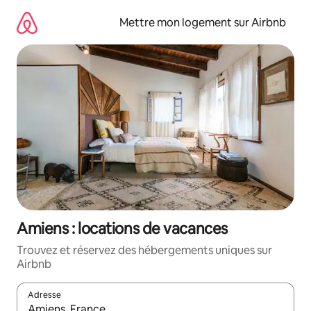
Aller
directement
Mettre mon logement sur Airbnb
au
contenu
Amiens : locations de vacances
Trouvez et réservez des hébergements uniques sur
Airbnb
Adresse
Lorsque les résultats s'affichent, utilisez les flèches vers le hau