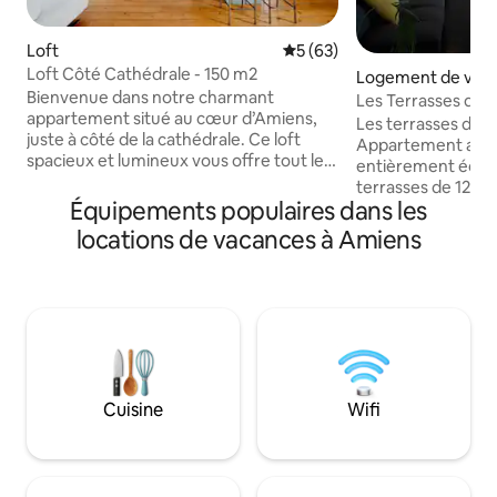
Loft
Évaluation moyenne sur la b
5 (63)
Loft Côté Cathédrale - 150 m2
Logement de vac
Bienvenue dans notre charmant
Les Terrasses de l
appartement situé au cœur d’Amiens,
etage
Les terrasses de la
juste à côté de la cathédrale. Ce loft
Appartement au 
spacieux et lumineux vous offre tout le
entièrement équip
confort nécessaire pour un séjour
terrasses de 12m2
inoubliable. Avec ses hauts plafonds, ses
Équipements populaires dans les
degrés d’Amiens. Situé face à
grandes fenêtres et son décor élégant,
ferroviaire, à 700 
locations de vacances à Amiens
vous vous sentirez immédiatement
cathédrale d Amien
chez vous. Que vous veniez pour un
pied de la maison 
séjour en famille, une visite culturelle ou
hortillonnages et d
un voyage d’affaires, notre situation
Cuisine équipée, g
idéale vous permettra de découvrir
avec bureau donna
facilement tout ce que notre ville a à
salle de bain priva
vous offrir.
terrasse, 1 chambre. Wifi, linge de l
toilette inclus
Cuisine
Wifi