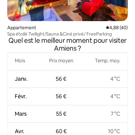
Appartement
Évaluation mo
4,88 (40)
Spa étoilé Twilight/Sauna &Ciné privé/ FreeParking
Quel est le meilleur moment pour visiter
Amiens ?
Mois
Prix moyen
Temp. moy.
Janv.
56 €
4 °C
Févr.
56 €
4 °C
Mars
55 €
7 °C
Avr.
60 €
10 °C