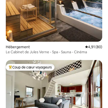
Hébergement
Évaluation mo
4,91 (80)
Le Cabinet de Jules Verne - Spa - Sauna - Cinéma
Coup de cœur voyageurs
Coups de cœur voyageurs les plus appréciés