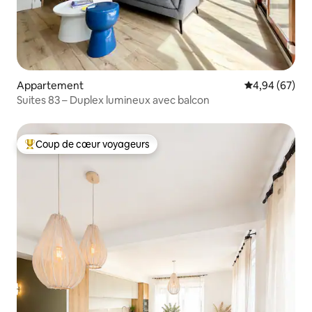
Appartement
Évaluation mo
4,94 (67)
Suites 83 – Duplex lumineux avec balcon
Coup de cœur voyageurs
Coups de cœur voyageurs les plus appréciés