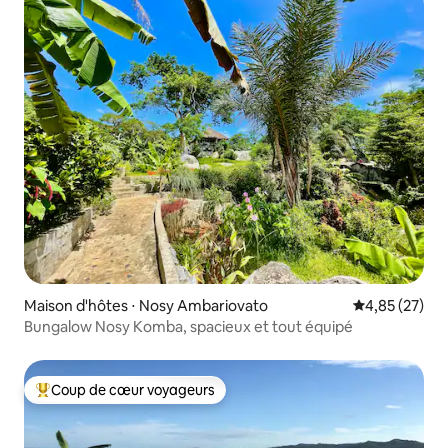
Maison d'hôtes ⋅ Nosy Ambariovato
Évaluation mo
4,85 (27)
Bungalow Nosy Komba, spacieux et tout équipé
Coup de cœur voyageurs
Coups de cœur voyageurs les plus appréciés