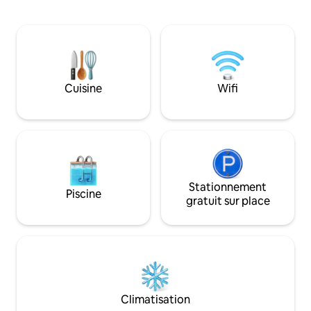
Queen size). Eau 
tarif la prestation du ménage chaque
à ciel ouvert, en pl
jour par Gladice Elle peut aussi être votre
1/2-pension en liv
cuisinière si vous le souhaitez (service en
de massage, transfert depuis/vers
supplément) Oubliez vos soucis dans ce
l'aéroport ou NB.
logement spacieux et serein
enfants de moins d
Cuisine
Wifi
Stationnement
Piscine
gratuit sur place
Climatisation