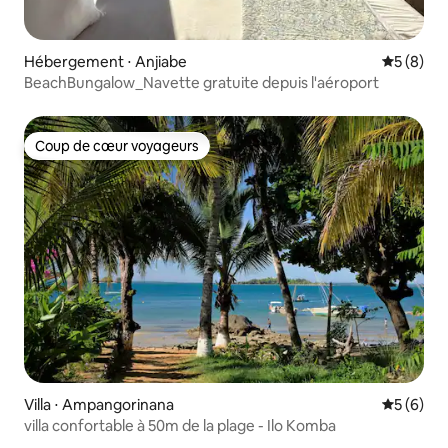
Hébergement ⋅ Anjiabe
Évaluatio
5 (8)
BeachBungalow_Navette gratuite depuis l'aéroport
Coup de cœur voyageurs
Coup de cœur voyageurs
Villa ⋅ Ampangorinana
Évaluatio
5 (6)
villa confortable à 50m de la plage - Ilo Komba