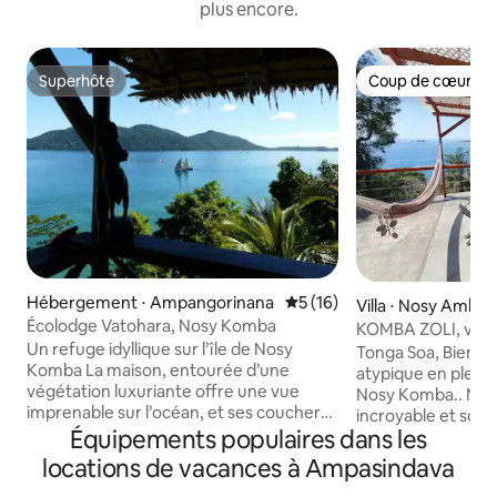
plus encore.
Superhôte
Coup de cœur vo
Superhôte
Coup de cœur vo
Hébergement ⋅ Ampangorinana
Évaluation moyenne sur la b
5 (16)
Villa ⋅ Nosy Ambar
Écolodge Vatohara, Nosy Komba
KOMBA ZOLI, villa
Un refuge idyllique sur l’île de Nosy
Tonga Soa, Bienven
Komba La maison, entourée d’une
atypique en pleine 
végétation luxuriante offre une vue
Nosy Komba.. Notre
imprenable sur l’océan, et ses couchers
incroyable et son
de soleil 2 petites plages en contrebas
Équipements populaires dans les
vous accueillent p
quasi désertes où vous pourrez nager
sérénité et authen
locations de vacances à Ampasindava
avec les tortues Le village 15 mn à pied
bateau de Nosy Be.
ou 5 mn en pirogue Est inclus dans le