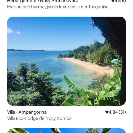
Hébergement ⋅ Nosy Ambariovato
Évaluation
5 (46)
Maison de charme, jardin luxuriant, mer turquoise
Villa ⋅ Ampangorina
Évaluation mo
4,84 (31)
Villa Éco-Lodge de Nosy Komba