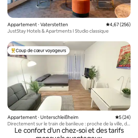
Appartement ⋅ Vaterstetten
Évaluation moy
4,67 (256)
JustStay Hotels & Apartments I Studio classique
Coup de cœur voyageurs
Coups de cœur voyageurs les plus appréciés
Appartement ⋅ Unterschleißheim
Évaluation
5 (24)
Directement sur le train de banlieue : proche de la ville, de
Le confort d'un chez-soi et des tarifs
l'aéroport et de Wiesn