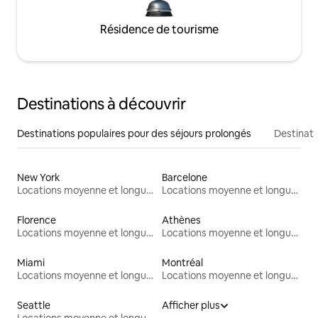
Résidence de tourisme
Destinations à découvrir
Destinations populaires pour des séjours prolongés
Destinati
New York
Barcelone
Locations moyenne et longue durée
Locations moyenne et longue durée
Florence
Athènes
Locations moyenne et longue durée
Locations moyenne et longue durée
Miami
Montréal
Locations moyenne et longue durée
Locations moyenne et longue durée
Seattle
Afficher plus
Locations moyenne et longue durée