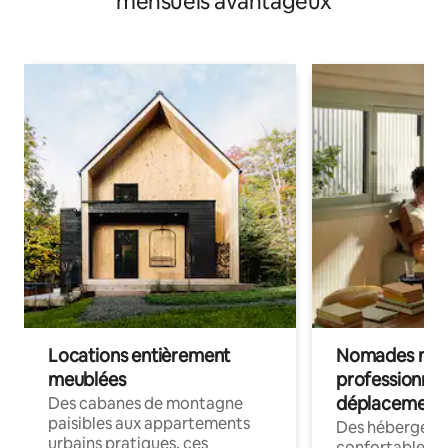
mensuels avantageux
Locations entièrement
Nomades num
meublées
professionnel
déplacement
Des cabanes de montagne
paisibles aux appartements
Des hébergem
urbains pratiques, ces
confortables p