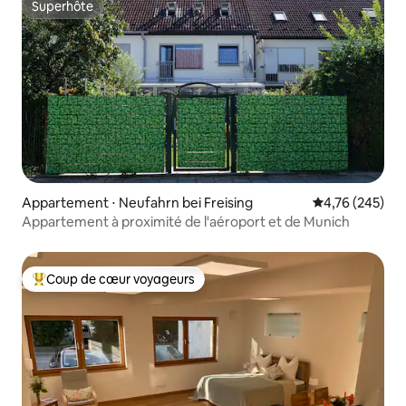
Superhôte
Superhôte
Appartement ⋅ Neufahrn bei Freising
Évaluation moy
4,76 (245)
Appartement à proximité de l'aéroport et de Munich
Coup de cœur voyageurs
Coups de cœur voyageurs les plus appréciés