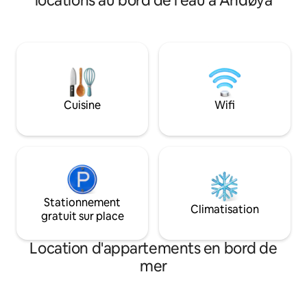
locations au bord de l'eau à Andøya
avec réfrigérateur
l'aéroport de Harstad/Narvik/Evenes. La
vaisselle, cuisini
maison de mer a 2 étages, avec cuisine,
cuisine. Salle de b
salon, 2 chambres, salle de bains, couloir
douche et lave-lin
et entrée. Buanderie privée avec accès à
Smart TV avec ca
la machine à laver. Grande terrasse juste
(parabolique). 3 li
au-dessus de la ligne de flottaison, et
superposé familial
depuis le salon au 2ème étage, il y a un
convertible spacie
balcon privé.
Cuisine
Wifi
Excellent apparte
personnes, mais pe
personnes si vous 
Stationnement
Climatisation
gratuit sur place
Location d'appartements en bord de
mer