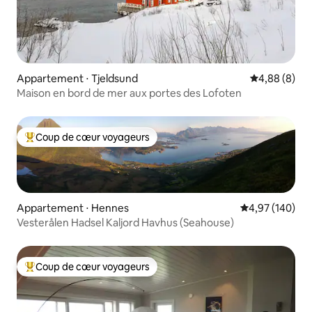
Appartement ⋅ Tjeldsund
Évaluation m
4,88 (8)
Maison en bord de mer aux portes des Lofoten
Coup de cœur voyageurs
Coups de cœur voyageurs les plus appréciés
Appartement ⋅ Hennes
Évaluation moy
4,97 (140)
Vesterålen Hadsel Kaljord Havhus (Seahouse)
Coup de cœur voyageurs
Coups de cœur voyageurs les plus appréciés