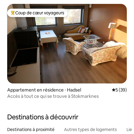
Coup de cœur voyageurs
Coups de cœur voyageurs les plus appréciés
Appartement en résidence ⋅ Hadsel
Évaluation
5 (39)
Accès à tout ce qui se trouve à Stokmarknes
Destinations à découvrir
Destinations à proximité
Autres types de logements
Lie