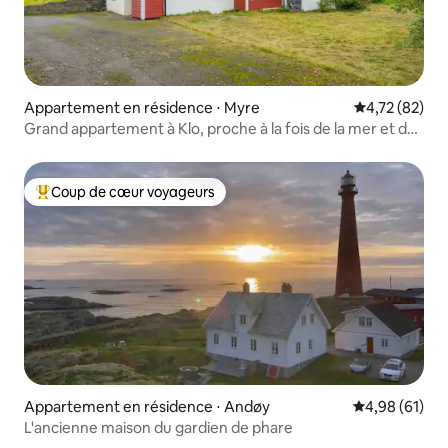
Appartement en résidence ⋅ Myre
Évaluation mo
4,72 (82)
Grand appartement à Klo, proche à la fois de la mer et des
montagnes.
Coup de cœur voyageurs
Coups de cœur voyageurs les plus appréciés
Appartement en résidence ⋅ Andøy
Évaluation mo
4,98 (61)
L'ancienne maison du gardien de phare