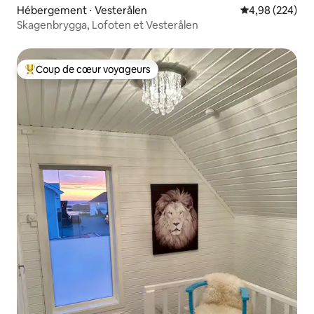
Hébergement ⋅ Vesterålen
Évaluation moy
4,98 (224)
Skagenbrygga, Lofoten et Vesterålen
Coup de cœur voyageurs
Coups de cœur voyageurs les plus appréciés