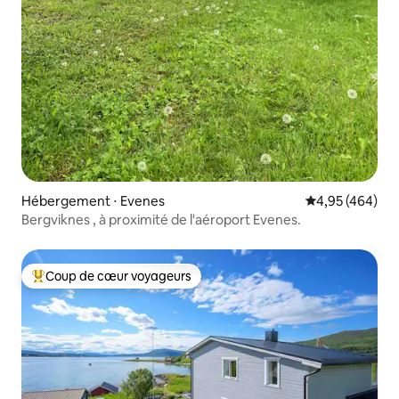
Hébergement ⋅ Evenes
Évaluation moy
4,95 (464)
Bergviknes , à proximité de l'aéroport Evenes.
Coup de cœur voyageurs
Coups de cœur voyageurs les plus appréciés