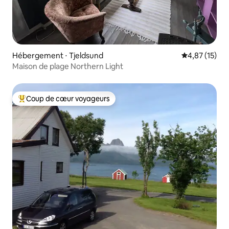
Hébergement ⋅ Tjeldsund
Évaluation mo
4,87 (15)
Maison de plage Northern Light
Coup de cœur voyageurs
Coups de cœur voyageurs les plus appréciés