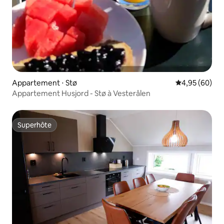
Appartement ⋅ Stø
Évaluation mo
4,95 (60)
Appartement Husjord - Stø à Vesterålen
Superhôte
Superhôte