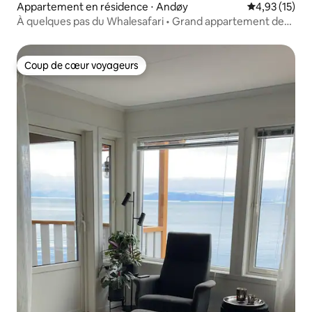
Appartement en résidence ⋅ Andøy
Évaluation mo
4,93 (15)
À quelques pas du Whalesafari • Grand appartement de
4 chambres
Coup de cœur voyageurs
Coup de cœur voyageurs