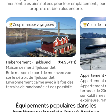
mer sont très bien notées pour leur emplacement, leur
propreté et bien plus encore.
Coup de cœur voyageurs
Coup de cœur 
Coups de cœur voyageurs les plus appréciés
Coups de cœur vo
Hébergement ⋅ Tjeldsund
Évaluation moyenne sur la base
4,95 (111)
Maison de mer à Tjeldsundet
Belle maison de bord de mer avec vue
Appartement ⋅ Se
sur le détroit de Tjeldsundet.
Appartement dans
Environnement calme avec à la fois des
Kaldfarnes - Ytter
Appartement mod
terrains de randonnée et des possibilités
terrasse de 20m2 f
de pêche juste à l'extérieur de la maison.
sur Kaldfarnes à l'
Soleil de minuit en été, et de grandes
extérieure. Nature
chances de voir les aurores boréales en
Équipements populaires dans les
un eldorado pour 
hiver. Excellent emplacement entre
air. L'appartement
Lofoten/Vesterålen, Harstad et