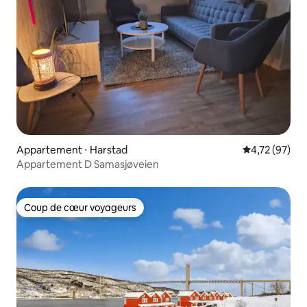
Appartement ⋅ Harstad
Évaluation mo
4,72 (97)
Appartement D Samasjøveien
Coup de cœur voyageurs
Coup de cœur voyageurs