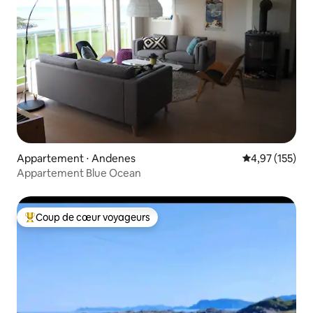
Appartement ⋅ Andenes
Évaluation moy
4,97 (155)
Appartement Blue Ocean
Coup de cœur voyageurs
Coups de cœur voyageurs les plus appréciés