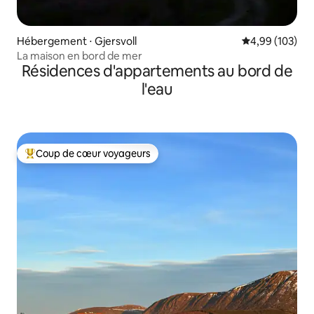
Hébergement ⋅ Gjersvoll
Évaluation moy
4,99 (103)
La maison en bord de mer
Résidences d'appartements au bord de
l'eau
Coup de cœur voyageurs
Coups de cœur voyageurs les plus appréciés