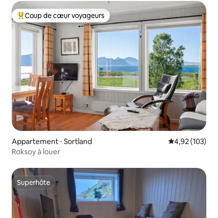
Coup de cœur voyageurs
Coups de cœur voyageurs les plus appréciés
Appartement ⋅ Sortland
Évaluation moy
4,92 (103)
Roksoy à louer
Superhôte
Superhôte