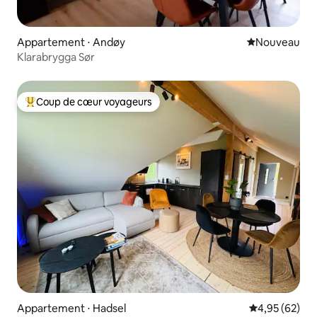
Appartement ⋅ Andøy
Nouvel hébe
Nouveau
Klarabrygga Sør
Coup de cœur voyageurs
Coups de cœur voyageurs les plus appréciés
Appartement ⋅ Hadsel
Évaluation mo
4,95 (62)