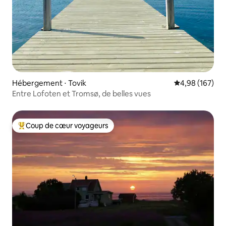
Hébergement ⋅ Tovik
Évaluation moy
4,98 (167)
Entre Lofoten et Tromsø, de belles vues
Coup de cœur voyageurs
Coups de cœur voyageurs les plus appréciés