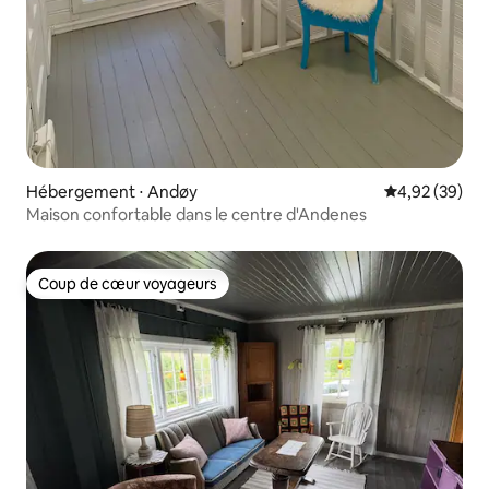
Hébergement ⋅ Andøy
Évaluation mo
4,92 (39)
Maison confortable dans le centre d'Andenes
Coup de cœur voyageurs
Coup de cœur voyageurs