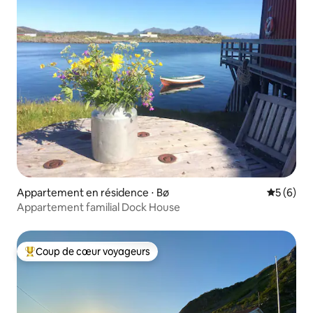
Appartement en résidence ⋅ Bø
Évaluatio
5 (6)
Appartement familial Dock House
Coup de cœur voyageurs
Coups de cœur voyageurs les plus appréciés