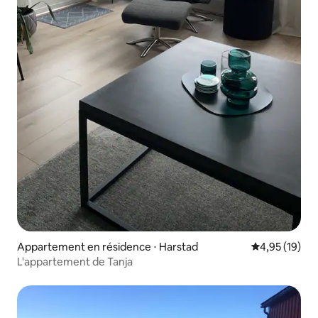
Appartement en résidence ⋅ Harstad
Évaluation mo
4,95 (19)
L'appartement de Tanja