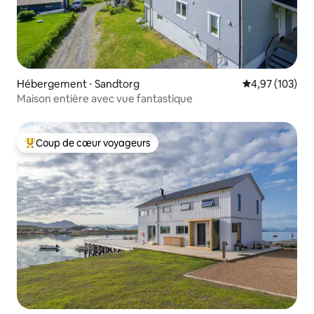
Hébergement ⋅ Sandtorg
Évaluation moy
4,97 (103)
Maison entière avec vue fantastique
Coup de cœur voyageurs
Coups de cœur voyageurs les plus appréciés