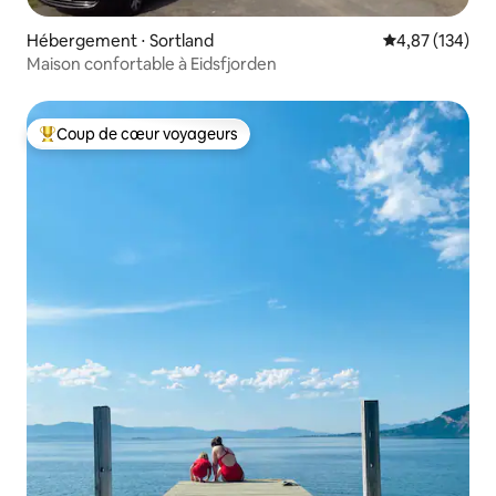
Hébergement ⋅ Sortland
Évaluation moy
4,87 (134)
Maison confortable à Eidsfjorden
Coup de cœur voyageurs
Coups de cœur voyageurs les plus appréciés