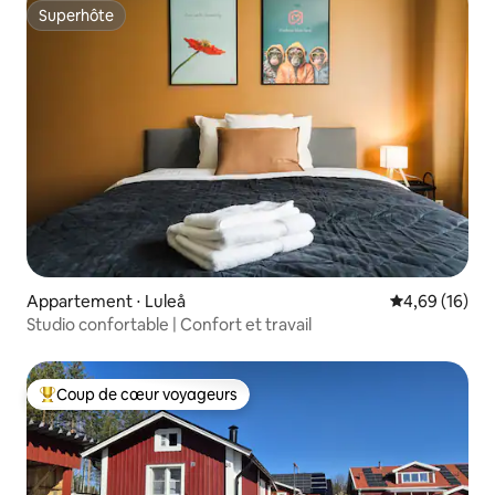
Superhôte
Superhôte
Appartement ⋅ Luleå
Évaluation mo
4,69 (16)
Studio confortable | Confort et travail
Coup de cœur voyageurs
Coups de cœur voyageurs les plus appréciés