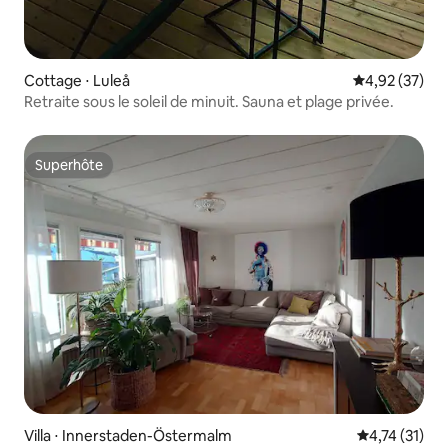
Cottage ⋅ Luleå
Évaluation mo
4,92 (37)
Retraite sous le soleil de minuit. Sauna et plage privée.
Superhôte
Superhôte
Villa ⋅ Innerstaden-Östermalm
Évaluation mo
4,74 (31)