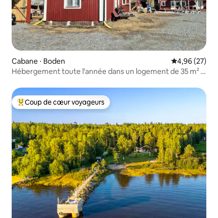
Cabane ⋅ Boden
Évaluation mo
4,96 (27)
Hébergement toute l'année dans un logement de 35 m² à
Sävast.
Coup de cœur voyageurs
Coups de cœur voyageurs les plus appréciés