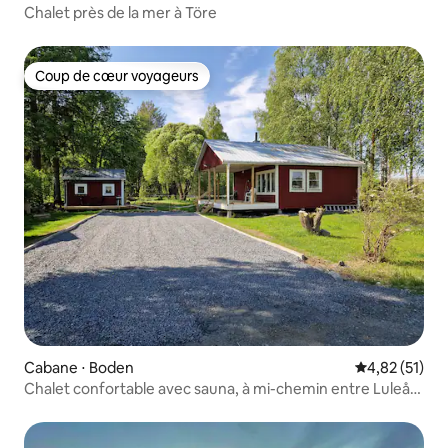
Chalet près de la mer à Töre
Coup de cœur voyageurs
Coup de cœur voyageurs
Cabane ⋅ Boden
Évaluation mo
4,82 (51)
Chalet confortable avec sauna, à mi-chemin entre Luleå
et Boden