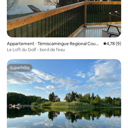
Appartement ⋅ Témiscamingue Regional Count
Évaluation m
4,78 (9)
y Municipality
Le Loft du Golf - bord de l'eau
Superhôte
Superhôte