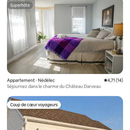
Superhôte
Superhôte
Appartement ⋅ Nédélec
Évaluation m
4,71 (14)
Séjournez dans le charme du Château Darveau
Coup de cœur voyageurs
Coup de cœur voyageurs