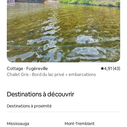
Cottage ⋅ Fugèreville
Évaluation mo
4,91 (43)
Chalet Gris - Bord du lac privé + embarcations
Destinations à découvrir
Destinations à proximité
Mississauga
Mont-Tremblant