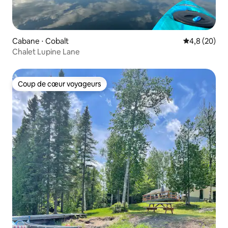
Cabane ⋅ Cobalt
Évaluation m
4,8 (20)
Chalet Lupine Lane
Coup de cœur voyageurs
Coup de cœur voyageurs