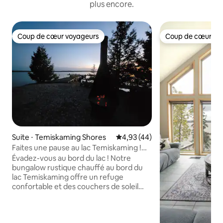
plus encore.
Coup de cœur voyageurs
Coup de cœur vo
Coup de cœur voyageurs
Coup de cœur vo
Suite ⋅ Temiskaming Shores
Évaluation moyenne sur la base
4,93 (44)
Faites une pause au lac Temiskaming !
Chalet rustique 1 chambre
Évadez-vous au bord du lac ! Notre
bungalow rustique chauffé au bord du
lac Temiskaming offre un refuge
confortable et des couchers de soleil
spectaculaires. Détendez-vous au bord
de la plage, faites griller des guimauves
dans le foyer ou endormez-vous au son