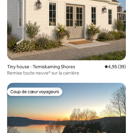
Tiny house ⋅ Temiskaming Shores
Évaluation mo
4,95 (39)
Remise toute neuve* sur la carrière
Coup de cœur voyageurs
Coup de cœur voyageurs