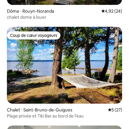
Dôme ⋅ Rouyn-Noranda
Évaluation mo
4,92 (24)
chalet dome à louer
Coup de cœur voyageurs
Coup de cœur voyageurs
Chalet ⋅ Saint-Bruno-de-Guigues
Évaluation
5 (27)
Plage privée et Tiki Bar au bord de l’eau