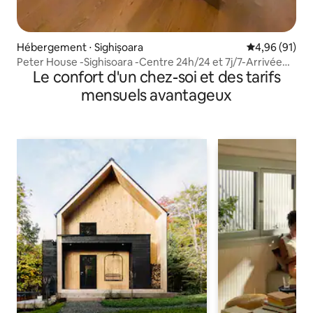
Hébergement ⋅ Sighișoara
Évaluation mo
4,96 (91)
Peter House -Sighisoara -Centre 24h/24 et 7j/7-Arrivée
Le confort d'un chez-soi et des tarifs
autonome
mensuels avantageux