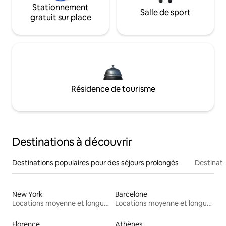
Stationnement
Salle de sport
gratuit sur place
Résidence de tourisme
Destinations à découvrir
Destinations populaires pour des séjours prolongés
Destinati
New York
Barcelone
Locations moyenne et longue durée
Locations moyenne et longue durée
Florence
Athènes