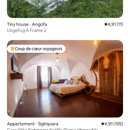
Tiny house ⋅ Angofa
Évaluation m
4,91 (11)
Ungefug A Frame 2
Coup de cœur voyageurs
Coups de cœur voyageurs les plus appréciés
Appartement ⋅ Sighișoara
Évaluation moy
4,91 (105)
Casa Otto Sighisoara Netflix/Prime/disponible.