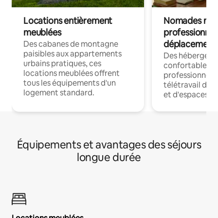
Locations entièrement
Nomades num
meublées
professionnel
déplacement
Des cabanes de montagne
paisibles aux appartements
Des hébergem
urbains pratiques, ces
confortables p
locations meublées offrent
professionnels
tous les équipements d'un
télétravail dis
logement standard.
et d'espaces de
Équipements et avantages des séjours
longue durée