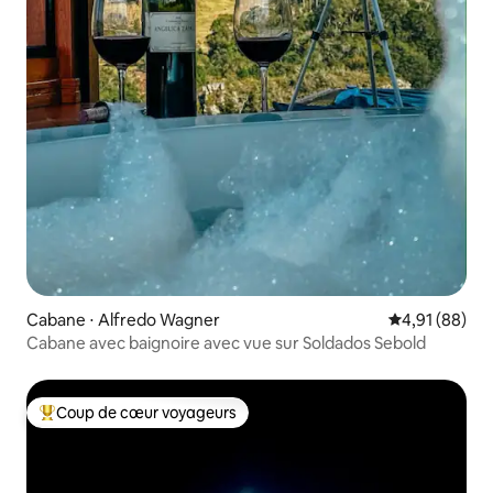
Cabane ⋅ Alfredo Wagner
Évaluation mo
4,91 (88)
Cabane avec baignoire avec vue sur Soldados Sebold
Coup de cœur voyageurs
Coups de cœur voyageurs les plus appréciés