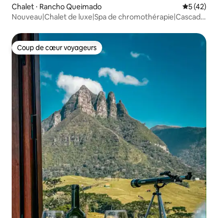
Chalet ⋅ Rancho Queimado
Évaluation
5 (42)
Nouveau|Chalet de luxe|Spa de chromothérapie|Cascade
de 30 m
Coup de cœur voyageurs
Coup de cœur voyageurs