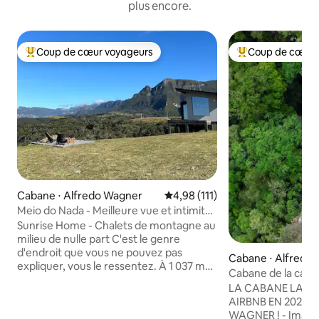
plus encore.
Coup de cœur voyageurs
Coup de cœur 
Coups de cœur voyageurs les plus appréciés
Coups de cœur vo
Cabane ⋅ Alfredo Wagner
Évaluation moyenne sur la base 
4,98 (111)
Meio do Nada - Meilleure vue et intimité
de la Serra
Sunrise Home - Chalets de montagne au
milieu de nulle part C'est le genre
d'endroit que vous ne pouvez pas
Cabane ⋅ Alfredo
expliquer, vous le ressentez. À 1 037 m
Cabane de la casc
d'altitude, la cabine offre une vue à 360°
12xSuperHost
LA CABANE LA PL
qui hypnotise et un silence qui remet les
AIRBNB EN 2024/
idées en place. La journée commence
WAGNER ! - Imagi