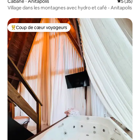
Cabane ⋅ Anitápolis
Évaluation
5 (35)
Village dans les montagnes avec hydro et café - Anitapolis
Coup de cœur voyageurs
Coups de cœur voyageurs les plus appréciés