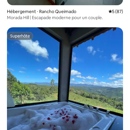
Hébergement ⋅ Rancho Queimado
Évaluation
5 (87)
Morada Hill | Escapade moderne pour un couple.
Superhôte
Superhôte