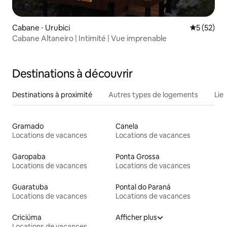
Cabane ⋅ Urubici
Évaluation
5 (52)
Cabane Altaneiro | Intimité | Vue imprenable
Destinations à découvrir
Destinations à proximité
Autres types de logements
Lie
Gramado
Canela
Locations de vacances
Locations de vacances
Garopaba
Ponta Grossa
Locations de vacances
Locations de vacances
Guaratuba
Pontal do Paraná
Locations de vacances
Locations de vacances
Criciúma
Afficher plus
Locations de vacances