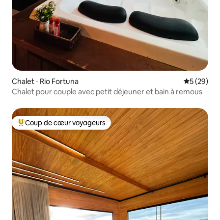
Chalet ⋅ Rio Fortuna
Évaluation
5 (29)
Chalet pour couple avec petit déjeuner et bain à remous
Coup de cœur voyageurs
Coups de cœur voyageurs les plus appréciés