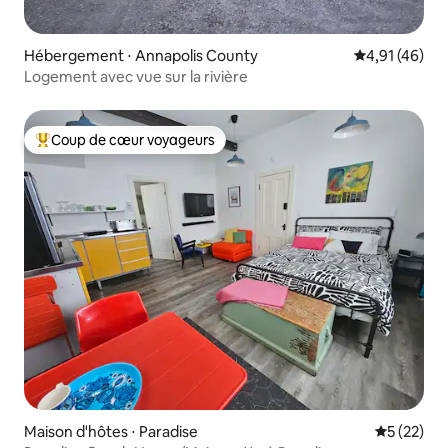
Hébergement ⋅ Annapolis County
Évaluation mo
4,91 (46)
Logement avec vue sur la rivière
Coup de cœur voyageurs
Coups de cœur voyageurs les plus appréciés
Maison d'hôtes ⋅ Paradise
Évaluation
5 (22)