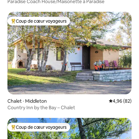
Paradise Coach House/Maisonette à Paradise
Coup de cœur voyageurs
Coups de cœur voyageurs les plus appréciés
Chalet ⋅ Middleton
Évaluation mo
4,96 (82)
Country Inn by the Bay – Chalet
Coup de cœur voyageurs
Coups de cœur voyageurs les plus appréciés