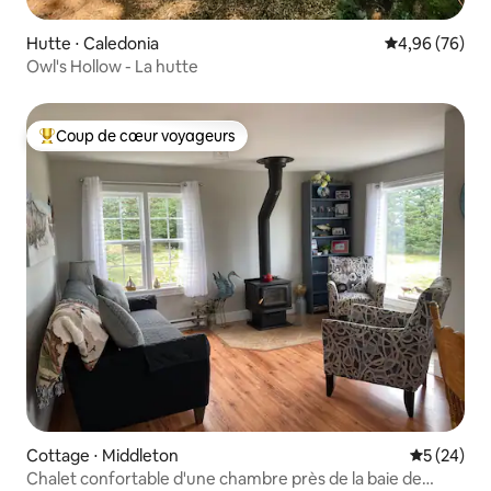
Hutte ⋅ Caledonia
Évaluation mo
4,96 (76)
Owl's Hollow - La hutte
Coup de cœur voyageurs
Coups de cœur voyageurs les plus appréciés
Cottage ⋅ Middleton
Évaluation
5 (24)
Chalet confortable d'une chambre près de la baie de