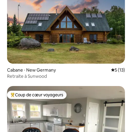
Cabane ⋅ New Germany
Évaluation
5 (13)
Retraite à Sunwood
Coup de cœur voyageurs
Coups de cœur voyageurs les plus appréciés