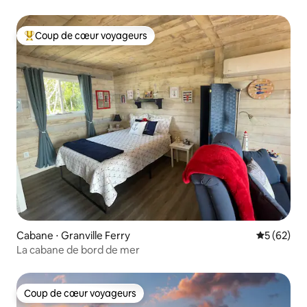
Fundy
Coup de cœur voyageurs
Coups de cœur voyageurs les plus appréciés
Cabane ⋅ Granville Ferry
Évaluation
5 (62)
La cabane de bord de mer
Coup de cœur voyageurs
Coup de cœur voyageurs