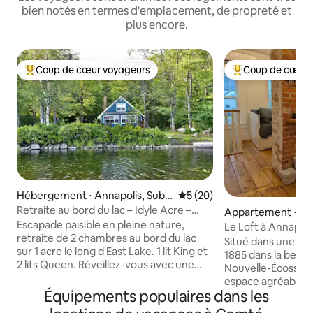
bien notés en termes d'emplacement, de propreté et
plus encore.
Coup de cœur voyageurs
Coup de cœur 
Coups de cœur voyageurs les plus appréciés
Coups de cœur vo
Hébergement ⋅ Annapolis, Sub
Évaluation moyenne sur la b
5 (20)
d. D
Retraite au bord du lac – Idyle Acre –
Appartement ⋅ An
East Lake (Nouvelle-Écosse)
Escapade paisible en pleine nature,
oyal
Le Loft à Annapoli
retraite de 2 chambres au bord du lac
Situé dans une ma
sur 1 acre le long d'East Lake. 1 lit King et
1885 dans la belle
2 lits Queen. Réveillez-vous avec une
Nouvelle-Écosse, n
vue brumeuse sur l'eau, sirotez du café
espace agréable e
et faites un barbecue sur les terrasses.
Équipements populaires dans les
voyageurs peuven
Détendez-vous dans un espace de vie
promener et profit