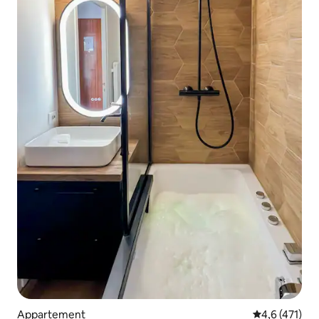
Appartement
Évaluation mo
4,6 (471)