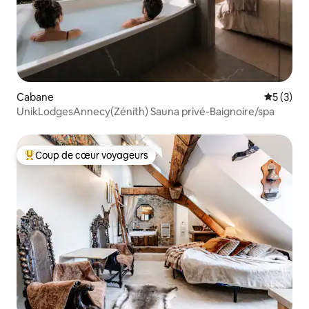
Cabane
Évaluatio
5 (3)
UnikLodgesAnnecy(Zénith) Sauna privé-Baignoire/spa
Coup de cœur voyageurs
Coups de cœur voyageurs les plus appréciés