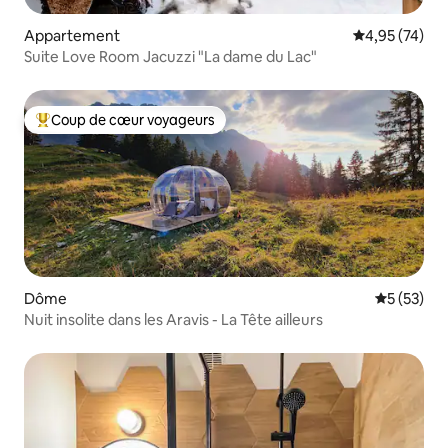
Appartement
Évaluation mo
4,95 (74)
Suite Love Room Jacuzzi "La dame du Lac"
Coup de cœur voyageurs
Coups de cœur voyageurs les plus appréciés
Dôme
Évaluation
5 (53)
Nuit insolite dans les Aravis - La Tête ailleurs