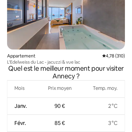
Appartement
Évaluation moy
4,78 (310)
L'Edelweiss du Lac - jacuzzi & vue lac
Quel est le meilleur moment pour visiter
Annecy ?
Mois
Prix moyen
Temp. moy.
Janv.
90 €
2 °C
Févr.
85 €
3 °C