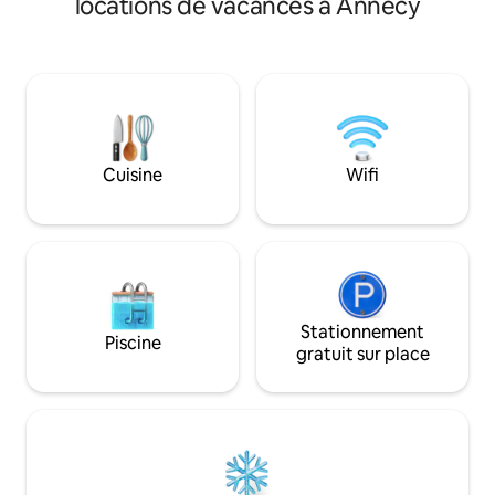
locations de vacances à Annecy
vous détendre en t
des atouts majeur
bain nordique trad
bois. Cette expér
permettra de vou
complètement . À l
l'extérieur, le cha
revêtu de bois.
Cuisine
Wifi
Stationnement
Piscine
gratuit sur place