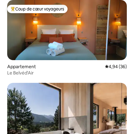
Coup de cœur voyageurs
Coups de cœur voyageurs les plus appréciés
Appartement
Évaluation mo
4,94 (36)
Le Belvéd'Air