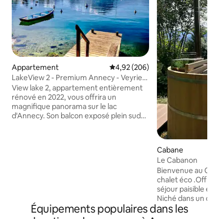
Appartement
Évaluation moyenne sur la base 
4,92 (206)
LakeView 2 - Premium Annecy - Veyrier
du lac
View lake 2, appartement entièrement
rénové en 2022, vous offrira un
magnifique panorama sur le lac
d'Annecy. Son balcon exposé plein sud
vous permettra d'en profiter
pleinement. Idéalement situé, vous êtes
à quelques mètres de la plage. Face à
Cabane
l'appartement, un ponton est accessible
Le Cabanon
pour vos départs en paddle, canoë...
Bienvenue au Cab
Tout proche d'Annecy et de ses rues
chalet éco .Offra
piétonnes, qui vous émerveilleront par
séjour paisible et 
leur vie et leur beauté. Un
Niché dans un cadr
environnement privilégié entre le lac
Équipements populaires dans les
vous garantit une 
d'Annecy et le massif des Aravis.
aucun vis-à-vis, 