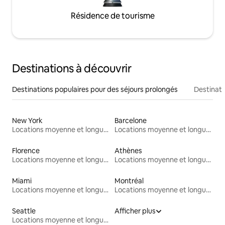
Résidence de tourisme
Destinations à découvrir
Destinations populaires pour des séjours prolongés
Destinati
New York
Barcelone
Locations moyenne et longue durée
Locations moyenne et longue durée
Florence
Athènes
Locations moyenne et longue durée
Locations moyenne et longue durée
Miami
Montréal
Locations moyenne et longue durée
Locations moyenne et longue durée
Seattle
Afficher plus
Locations moyenne et longue durée