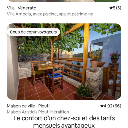
Villa ⋅ Venerato
Évaluatio
5 (5)
Villa Ampela, avec piscine, spa et patrimoine
Coup de cœur voyageurs
Coup de cœur voyageurs
Maison de ville ⋅ Plouti
Évaluation mo
4,92 (66)
Maison Aristidis Plouti Héraklion
Le confort d'un chez-soi et des tarifs
mensuels avantageux