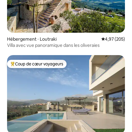
Hébergement ⋅ Loutraki
Évaluation moy
4,97 (205)
Villa avec vue panoramique dans les oliveraies
Coup de cœur voyageurs
Coups de cœur voyageurs les plus appréciés