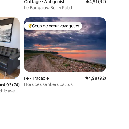
Cottage ⋅ Antigonish
Évaluation moyenne su
4,91 (92)
Le Bungalow Berry Patch
Coup de cœur voyageurs
lus appréciés
Coups de cœur voyageurs les plus appréciés
Île ⋅ Tracadie
Évaluation moyenne su
4,98 (92)
Hors des sentiers battus
Évaluation moyenne sur la base de 74 commentaires : 4,93 sur 5
4,93 (74)
chic avec