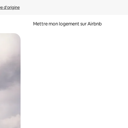
ue d'origine
Mettre mon logement sur Airbnb
sant glisser.