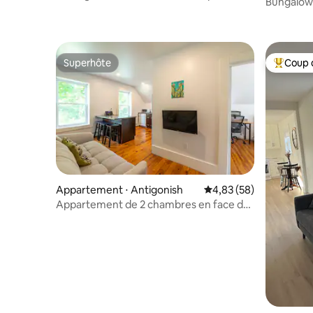
Bungalow 
pour bateaux
d'Antigon
Superhôte
Coup 
Superhôte
Coups de
Appartement ⋅ Antigonish
Évaluation moyenne sur
4,83 (58)
Appartement de 2 chambres en face de
l'hôpital