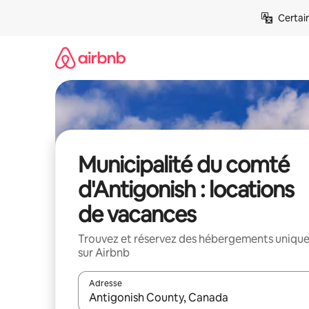
Aller
Certai
directement
au
contenu
Municipalité du comté
d'Antigonish : locations
de vacances
Trouvez et réservez des hébergements uniqu
sur Airbnb
Adresse
Lorsque les résultats s'affichent, utilisez les flèc