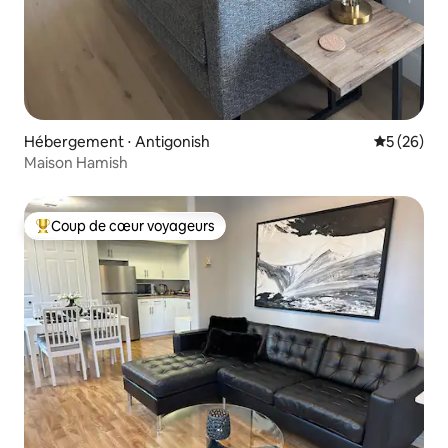
Hébergement ⋅ Antigonish
Évaluation
5 (26)
Maison Hamish
Coup de cœur voyageurs
Coups de cœur voyageurs les plus appréciés