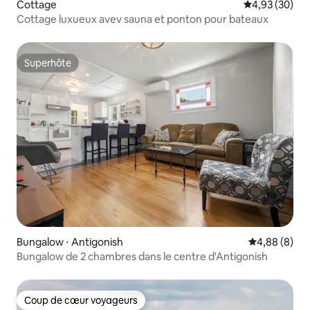
Cottage
Évaluation mo
4,93 (30)
Cottage luxueux avev sauna et ponton pour bateaux
Superhôte
Superhôte
Bungalow ⋅ Antigonish
Évaluation m
4,88 (8)
Bungalow de 2 chambres dans le centre d'Antigonish
Coup de cœur voyageurs
Coup de cœur voyageurs