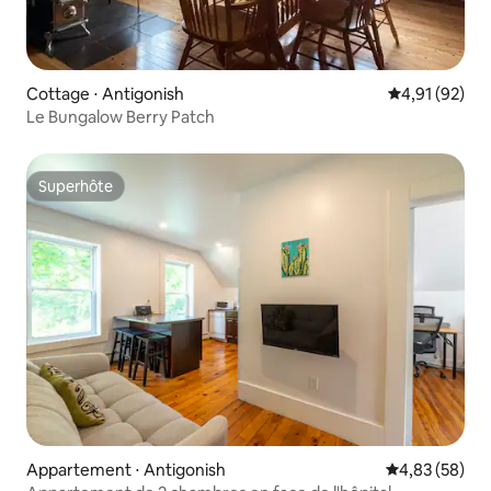
Cottage ⋅ Antigonish
Évaluation mo
4,91 (92)
Le Bungalow Berry Patch
Superhôte
Superhôte
Appartement ⋅ Antigonish
Évaluation mo
4,83 (58)