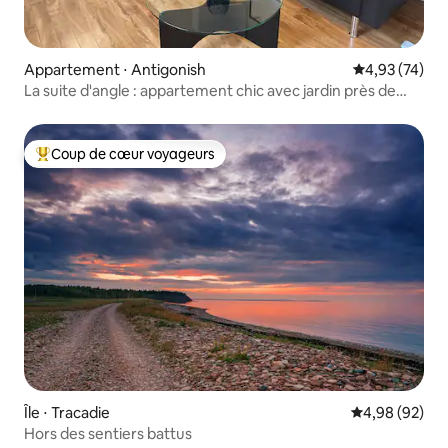
Appartement ⋅ Antigonish
Évaluation mo
4,93 (74)
La suite d'angle : appartement chic avec jardin près de
StFX
Coup de cœur voyageurs
Coups de cœur voyageurs les plus appréciés
Île ⋅ Tracadie
Évaluation mo
4,98 (92)
Hors des sentiers battus