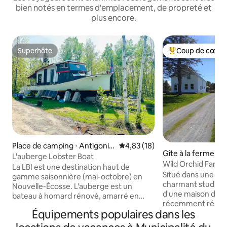
bien notés en termes d'emplacement, de propreté et
plus encore.
Superhôte
Coup de cœur 
Superhôte
Coups de cœur vo
Place de camping ⋅ Antigonis
Évaluation moyenne sur la base
4,83 (18)
Gîte à la ferme ⋅ 
h
L'auberge Lobster Boat
Wild Orchid Farm
La LBI est une destination haut de
Situé dans une fer
gamme saisonnière (mai-octobre) en
charmant studio se
Nouvelle-Écosse. L'auberge est un
d'une maison de 
bateau à homard rénové, amarré en
récemment rénové
permanence sur terre, PAS SUR L'EAU.
Équipements populaires dans les
chevrons exposés,
Numéro de série (NOMOH2O) Profitez
la salle de bains privée, de la sall
d'un GLAMPING haut de gamme avec