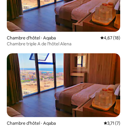
Chambre d'hôtel ⋅ Aqaba
Évaluation mo
4,67 (18)
Chambre triple A de l'hôtel Alena
Chambre d'hôtel ⋅ Aqaba
Évaluation 
3,71 (7)