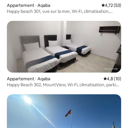
Appartement ⋅ Aqaba
Évaluation mo
4,72 (53)
Happy beach 301, vue sur la mer, Wi-Fi, climatisation,
parking gratuit
Appartement ⋅ Aqaba
Évaluation m
4,8 (10)
Happy Beach 302, MountView, Wi-Fi, climatisation, parking
gratuit