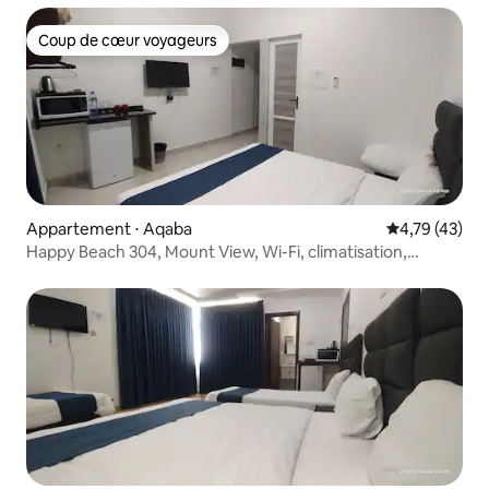
Coup de cœur voyageurs
Coup de cœur voyageurs
Appartement ⋅ Aqaba
Évaluation mo
4,79 (43)
Happy Beach 304, Mount View, Wi-Fi, climatisation,
parking gratuit