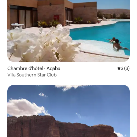
Chambre d'hôtel ⋅ Aqaba
Évaluatio
3 (3)
Villa Southern Star Club