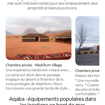
mer sont très bien notés pour leur emplacement, leur
propreté et bien plus encore.
Chambre privée ⋅ Wadi Rum Village
Une expérience bédouine unique avec
Chambre privée ⋅
petit déjeuner
Le camp est situé dans le paysage
Maison des homm
magique du désert à l'intérieur de la
* Une nouvelle ma
zone protégée de Wadi Rum. Nous
vécu. * Cuisine mo
fournissons une grande tente de style
douche et la baigno
bédouin traditionnel pour manger et
confortables. * Liv
s'asseoir près de la cheminée, des
Aqaba : équipements populaires dans
disponibles 24 heure
toilettes et des douches (eau chaude
mobile avec un so