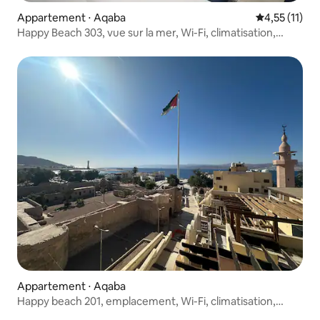
Appartement ⋅ Aqaba
Évaluation m
4,55 (11)
Happy Beach 303, vue sur la mer, Wi-Fi, climatisation,
parking gratuit
Appartement ⋅ Aqaba
Happy beach 201, emplacement, Wi-Fi, climatisation,
parking gratuit